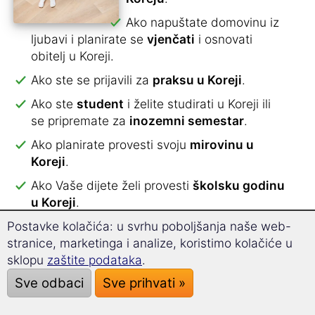
Ako napuštate domovinu iz
ljubavi i planirate se
vjenčati
i osnovati
obitelj u Koreji.
Ako ste se prijavili za
praksu u Koreji
.
Ako ste
student
i želite studirati u Koreji ili
se pripremate za
inozemni semestar
.
Ako planirate provesti svoju
mirovinu u
Koreji
.
Ako Vaše dijete želi provesti
školsku godinu
u Koreji
.
Postavke kolačića: u svrhu poboljšanja naše web-
Ako želite raditi kao
Au-Pair
u Koreji i
stranice, marketinga i analize, koristimo kolačiće u
planirate tamo živjeti.
sklopu
zaštite podataka
.
Ako planirate otputovati
u Koreju na
Sve odbaci
Sve prihvati »
produženi godišnji
.
Sa specijaliziranim rječnikom za iseljenike ćete