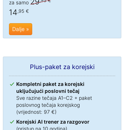
29
,95 €
za samo
14
,95 €
Dalje »
Plus-paket za korejski
Kompletni paket za korejski
uključujući poslovni tečaj
Sve razine tečaja A1–C2 + paket
poslovnog tečaja korejskog
(vrijednost: 97 €)
Korejski AI trener za razgovor
(pristup na 10 godina)