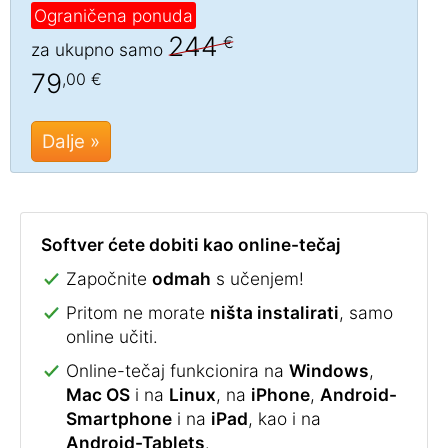
Ograničena ponuda
244
€
za ukupno samo
79
,00 €
Dalje »
Softver ćete dobiti kao online-tečaj
Započnite
odmah
s učenjem!
Pritom ne morate
ništa instalirati
, samo
online učiti.
Online-tečaj funkcionira na
Windows
,
Mac OS
i na
Linux
, na
iPhone
,
Android-
Smartphone
i na
iPad
, kao i na
Android-Tablets
.