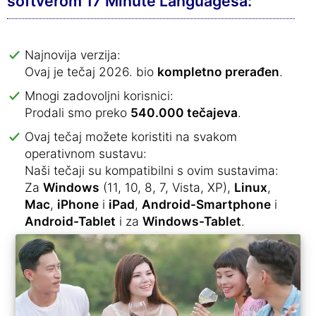
softverom 17 Minute Languagesa:
Najnovija verzija:
Ovaj je tečaj 2026. bio
kompletno prerađen
.
Mnogi zadovoljni korisnici:
Prodali smo preko
540.000 tečajeva
.
Ovaj tečaj možete koristiti na svakom
operativnom sustavu:
Naši tečaji su kompatibilni s ovim sustavima:
Za
Windows
(11, 10, 8, 7, Vista, XP),
Linux
,
Mac
,
iPhone
i
iPad
,
Android-Smartphone
i
Android-Tablet
i za
Windows-Tablet
.