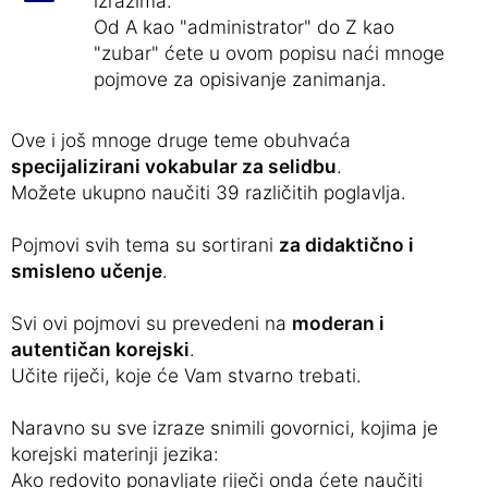
izrazima.
Od A kao "administrator" do Z kao
"zubar" ćete u ovom popisu naći mnoge
pojmove za opisivanje zanimanja.
Ove i još mnoge druge teme obuhvaća
specijalizirani vokabular za selidbu
.
Možete ukupno naučiti 39 različitih poglavlja.
Pojmovi svih tema su sortirani
za didaktično i
smisleno učenje
.
Svi ovi pojmovi su prevedeni na
moderan i
autentičan korejski
.
Učite riječi, koje će Vam stvarno trebati.
Naravno su sve izraze snimili govornici, kojima je
korejski materinji jezika:
Ako redovito ponavljate riječi onda ćete naučiti