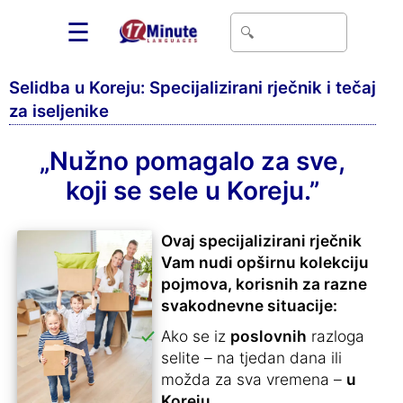
☰
Selidba u Koreju: Specijalizirani rječnik i tečaj
za iseljenike
„Nužno pomagalo za sve,
koji se sele u Koreju.”
Ovaj specijalizirani rječnik
Vam nudi opširnu kolekciju
pojmova, korisnih za razne
svakodnevne situacije:
Ako se iz
poslovnih
razloga
selite – na tjedan dana ili
možda za sva vremena –
u
Koreju
.