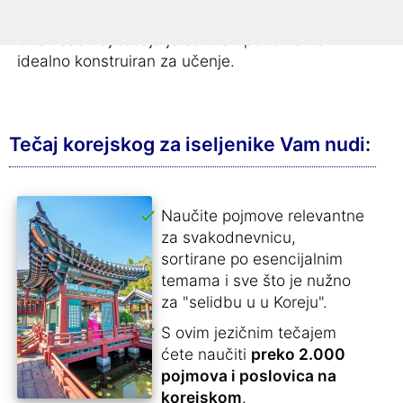
naučiti
preko 2.000 pojmova i poslovica
.
Čitav sadržaj tečaja je sortiran po temama i
idealno konstruiran za učenje.
Tečaj korejskog za iseljenike Vam nudi:
Naučite pojmove relevantne
za svakodnevnicu,
sortirane po esencijalnim
temama i sve što je nužno
za "selidbu u u Koreju".
S ovim jezičnim tečajem
ćete naučiti
preko 2.000
pojmova i poslovica na
korejskom
.