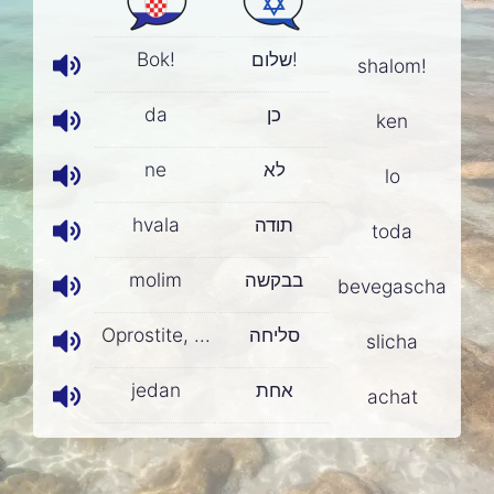
Bok!
שלום!
shalom!
da
כן
ken
ne
לא
lo
hvala
תודה
toda
molim
בבקשה
bevegascha
Oprostite, ...
סליחה
slicha
jedan
אחת
achat