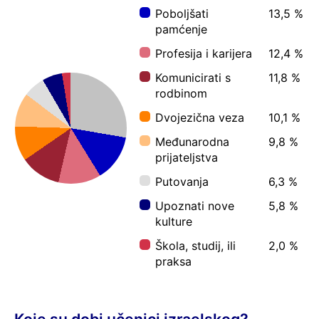
Poboljšati
13,5 %
pamćenje
Profesija i karijera
12,4 %
Komunicirati s
11,8 %
rodbinom
Dvojezična veza
10,1 %
Međunarodna
9,8 %
prijateljstva
Putovanja
6,3 %
Upoznati nove
5,8 %
kulture
Škola, studij, ili
2,0 %
praksa
Koje su dobi učenici izraelskog?