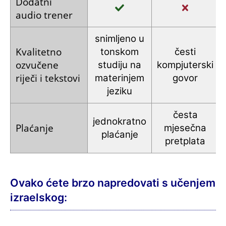
Dodatni
audio trener
snimljeno u
Kvalitetno
tonskom
česti
ozvučene
studiju
na
kompjuterski
riječi i tekstovi
materinjem
govor
jeziku
česta
jednokratno
Plaćanje
mjesečna
plaćanje
pretplata
Ovako ćete brzo napredovati s učenjem
izraelskog: