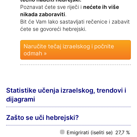
Poznavat ćete sve riječi i
nećete ih više
nikada zaboraviti
.
Bit će Vam lako sastavljati rečenice i zabavit
ćete se govoreći hebrejski.
Naručite tečaj izraelskog i počnite
odmah »
Statistike učenja izraelskog, trendovi i
dijagrami
Zašto se uči hebrejski?
Emigrirati (iseliti se)
27,7 %