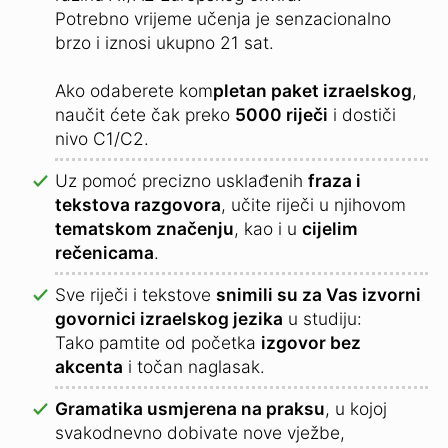
Potrebno vrijeme učenja je senzacionalno
brzo i iznosi ukupno 21 sat.
Ako odaberete kom
pletan paket izraelskog
,
naučit ćete čak preko
5000 riječi
i dostiči
nivo C1/C2.
Uz pomoć precizno usklađenih
fraza i
tekstova razgovora
, učite riječi u njihovom
tematskom značenju
, kao i u
cijelim
rečenicama
.
Sve riječi i tekstove
snimili su za Vas izvorni
govornici izraelskog jezika
u studiju:
Tako pamtite od početka
izgovor bez
akcenta
i točan naglasak.
Gramatika usmjerena na praksu
, u kojoj
svakodnevno dobivate nove vježbe,