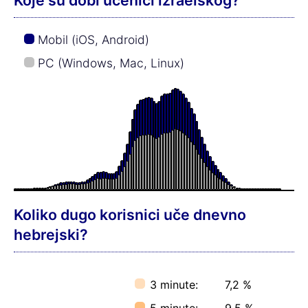
Mobil (iOS, Android)
PC (Windows, Mac, Linux)
Koliko dugo korisnici uče dnevno
hebrejski?
3 minute:
7,2 %
5 minute:
9,5 %