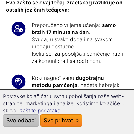
Evo zašto se ovaj tečaj izraelskog razlikuje od
ostalih jezičnih tečajeva:
Preporučeno vrijeme učenja:
samo
brzih 17 minuta na dan
.
Svuda, u svako doba i na svakom
uređaju dostupno.
Iseliti se, za poboljšati pamćenje kao i
za komunicirati sa rodbinom.
Kroz nagrađivanu
dugotrajnu
metodu pamćenja
, nećete hebrejski
nikad više zaboraviti
.
Postavke kolačića: u svrhu poboljšanja naše web-
stranice, marketinga i analize, koristimo kolačiće u
Sa
Superlearning tehnologijom
sklopu
zaštite podataka
.
postignite opušteno do
36,0%
Sve odbaci
Sve prihvati »
ubrzani uspjeh u učenju
i povečajte
svoju sposobnost koncentracije.