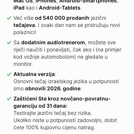
Mac OS
,
iPhones
,
Android-Smartphones
,
iPad
kao i
Android-Tablets
.
Već više
od 540 000 prodanih
jezični
tečajeva
.
I svaki dan nam se pridružuju novi
polaznici!
Sa
dodatnim audiotrenerom
, možete sve
riječi naučiti i ponavljati, čak ako i (na primjer
kod vožnje automobolom) ne gledate u
monitor.
Aktualna verzija
:
Osnovni tečaj izraelskog jezika u potpunosti
smo
obnovili 2026. godine
:
Zaštićeni Ste kroz novčano-povratnu-
garanciju od 31 dana:
Testirajte jezični tečaj bez rizika.
Ukoliko niste u potpunosti zadovoljni, dobit
ćete 100% kupovnu cijenu natrag.