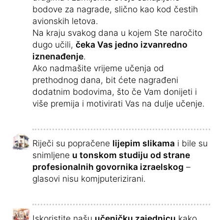
bodove za nagrade, slično kao kod čestih
avionskih letova.
Na kraju svakog dana u kojem Ste naročito
dugo učili,
čeka Vas jedno izvanredno
iznenađenje
.
Ako nadmašite vrijeme učenja od
prethodnog dana, bit ćete nagrađeni
dodatnim bodovima, što če Vam donijeti i
više premija i motivirati Vas na dulje učenje.
Riječi su popračene
lijepim slikama
i bile su
snimljene
u tonskom studiju od strane
profesionalnih govornika izraelskog
–
glasovi nisu komjputerizirani.
Iskoristite našu
učeničku zajednicu
kako