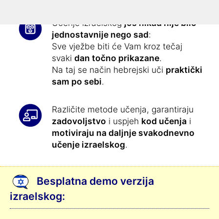
Učenje izraelskog
još nikad nije bilo
jednostavnije nego sad
:
Sve vježbe biti će Vam kroz tečaj
svaki
dan točno prikazane
.
Na taj se način hebrejski uči
praktički
sam po sebi
.
Različite metode učenja, garantiraju
zadovoljstvo
i uspjeh
kod učenja
i
motiviraju na daljnje svakodnevno
učenje izraelskog
.
Besplatna demo verzija
izraelskog: