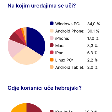
Na kojim uređajima se uči?
Windows PC:
34,0 %
Android Phone:
30,1 %
iPhone:
17,0 %
Mac:
8,3 %
iPad:
6,3 %
Linux PC:
2,2 %
Android Tablet:
2,0 %
Gdje korisnici uče hebrejski?
Kod kuće
68,0 %