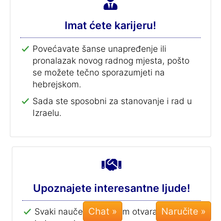
Imat ćete karijeru!
Povećavate šanse unapređenje ili
pronalazak novog radnog mjesta, pošto
se možete tečno sporazumjeti na
hebrejskom.
Sada ste sposobni za stanovanje i rad u
Izraelu.
Upoznajete interesantne ljude!
Chat »
Svaki naučeni jezik Vam otvara vrata u