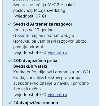
Sve razine tečaja A1–C2 + paket
poslovnog tečaja švedskog
(vrijednost: 97 €)
Švedski AI trener za razgovor
(pristup na 10 godina)
Govorite naglas i odmah dobijte
ispravke, pa vam pravi razgovori ubrzo
postaju prirodni.
(vrijednost: 49 €)
Više info »
400 dvojezičnih priča
Švedski/hrvatski
Kratke priče, dijalozi i gramatika (A1–C2)
Kratki, zanimljivi tekstovi pretvaraju
svakodnevno čitanje u naviku i prirodno
šire vaš rječnik.
(vrijednost: 49 €)
Više info »
24 dvojezična romana