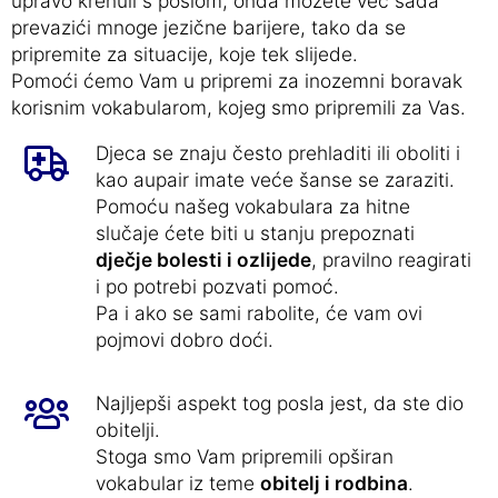
upravo krenuli s poslom, onda možete već sada
prevazići mnoge jezične barijere, tako da se
pripremite za situacije, koje tek slijede.
Pomoći ćemo Vam u pripremi za inozemni boravak
korisnim vokabularom, kojeg smo pripremili za Vas.
Djeca se znaju često prehladiti ili oboliti i
kao aupair imate veće šanse se zaraziti.
Pomoću našeg vokabulara za hitne
slučaje ćete biti u stanju prepoznati
dječje bolesti i ozlijede
, pravilno reagirati
i po potrebi pozvati pomoć.
Pa i ako se sami rabolite, će vam ovi
pojmovi dobro doći.
Najljepši aspekt tog posla jest, da ste dio
obitelji.
Stoga smo Vam pripremili opširan
vokabular iz teme
obitelj i rodbina
.