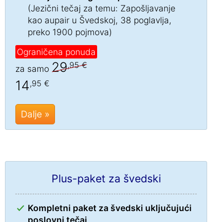
(Jezični tečaj za temu: Zapošljavanje
kao aupair u Švedskoj, 38 poglavlja,
preko 1900 pojmova)
Ograničena ponuda
29
,95 €
za samo
14
,95 €
Dalje »
Plus-paket za švedski
Kompletni paket za švedski uključujući
poslovni tečaj