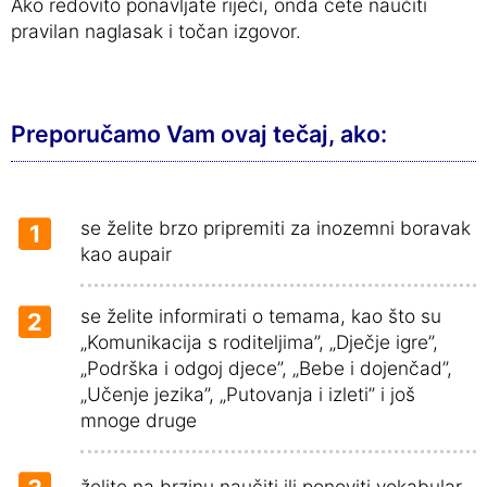
Ako redovito ponavljate riječi, onda ćete naučiti
pravilan naglasak i točan izgovor.
Preporučamo Vam ovaj tečaj, ako:
se želite brzo pripremiti za inozemni boravak
1
kao aupair
se želite informirati o temama, kao što su
2
„Komunikacija s roditeljima”, „Dječje igre”,
„Podrška i odgoj djece”, „Bebe i dojenčad”,
„Učenje jezika”, „Putovanja i izleti” i još
mnoge druge
želite na brzinu naučiti ili ponoviti vokabular