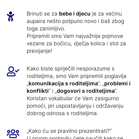
Brinuti se za
bebe i djecu
je za većinu
aupaira nešto potpuno novo i baš zbog
toga zanimljivo.
Pripremili smo Vam najvažnije pojmove
vezane za bočicu, dječja kolica i stol za
previjanje!
Kako biste spriječili nesporazume s
roditeljima, smo Vam pripremili poglavlja
„
komunikacija s roditeljima
”, „
problemi i
konflikti
” i „
dogovori s roditeljima
”.
Koristan vokabular će Vam zasigurno
pomoći, pri uspostavljanju i održavanju
dobrog odnosa s roditeljima.
„Kako ću se pravilno prezentirati?”
U prvom poglavlju ćete naučiti kako se