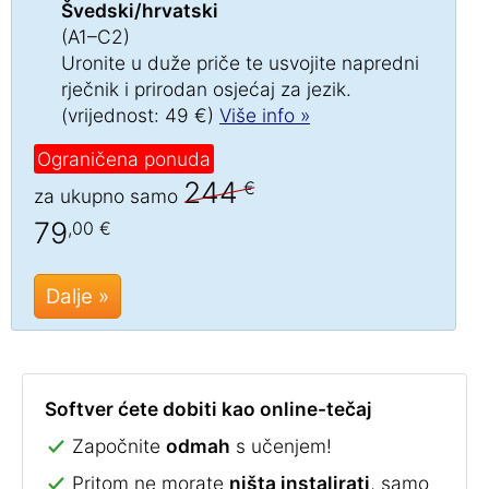
Švedski/hrvatski
(A1–C2)
Uronite u duže priče te usvojite napredni
rječnik i prirodan osjećaj za jezik.
(vrijednost: 49 €)
Više info »
Ograničena ponuda
244
€
za ukupno samo
79
,00 €
Dalje »
Softver ćete dobiti kao online-tečaj
Započnite
odmah
s učenjem!
Pritom ne morate
ništa instalirati
, samo