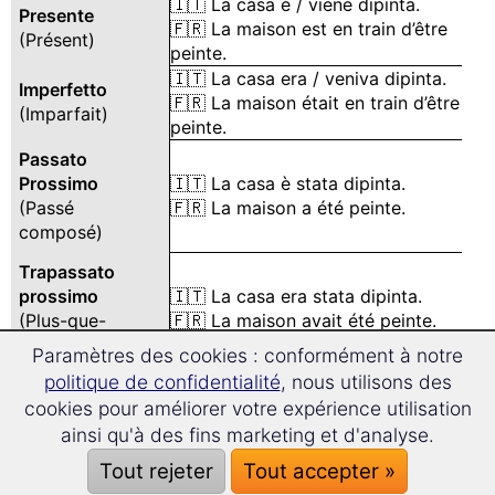
🇮🇹 La casa è / viene dipinta.
Presente
🇫🇷 La maison est en train d’être
(Présent)
peinte.
🇮🇹 La casa era / veniva dipinta.
Imperfetto
🇫🇷 La maison était en train d’être
(Imparfait)
peinte.
Passato
Prossimo
🇮🇹 La casa è stata dipinta.
(Passé
🇫🇷 La maison a été peinte.
composé)
Trapassato
prossimo
🇮🇹 La casa era stata dipinta.
(Plus-que-
🇫🇷 La maison avait été peinte.
parfait)
Paramètres des cookies : conformément à notre
politique de confidentialité
, nous utilisons des
Passato remoto
🇮🇹 La casa fu / venne dipinta.
cookies pour améliorer votre expérience utilisation
(Le passé
🇫🇷 La maison fut peinte.
simple)
ainsi qu'à des fins marketing et d'analyse.
Tout rejeter
Tout accepter »
Futuro semplice
🇮🇹 La casa sarà / verrà dipinta.