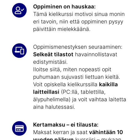
Oppiminen on hauskaa:
Tämä kielikurssi motivoi sinua monin
eri tavoin, niin että oppiminen pysyy
päivittäin mielekkäänä.
Oppimismenestyksen seuraaminen:
Selkeät tilastot
havainnollistavat
edistymistäsi.
Iloitse siitä, miten nopeasti opit
puhumaan sujuvasti liettuan kieltä.
Voit opiskella kielikurssilla
kaikilla
laitteillasi
(PC:llä, tablettilla,
älypuhelimella) ja voit vaihtaa laitetta
aina halutessasi.
Kertamaksu – ei tilausta:
Maksat kerran ja saat
vähintään 10
vuoden pääsyn
kurssiisi – mukaan