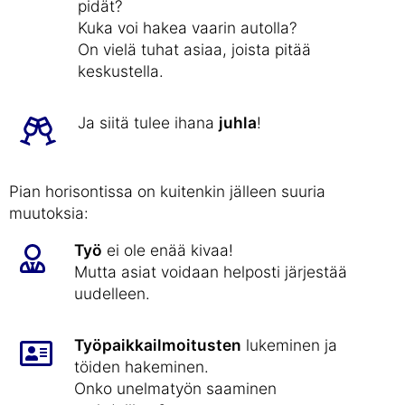
pidät?
Kuka voi hakea vaarin autolla?
On vielä tuhat asiaa, joista pitää
keskustella.
Ja siitä tulee ihana
juhla
!
Pian horisontissa on kuitenkin jälleen suuria
muutoksia:
Työ
ei ole enää kivaa!
Mutta asiat voidaan helposti järjestää
uudelleen.
Työpaikkailmoitusten
lukeminen ja
töiden hakeminen.
Onko unelmatyön saaminen