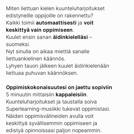
Miten liettuan kielen kuunteluharjoitukset
edistyneille oppijoille on rakennettu?
Kaikki toimii
automaattisesti
ja
voit
keskittyä vain oppimiseen
.
Kuulet ensin sanan
äidinkielelläsi
–
suomeksi.
Nyt sinulla on aikaa miettiä sanalle
liettuankielinen käännös.
Lyhyen tauon jälkeen kuulet äidinkielenään
liettuaa puhuvan käännöksen.
Oppimiskokonaisuutesi on jaettu sopiviin
5 minuutin mittaisiin
kappaleisiin
.
Kuunteluharjoitukset ja taustalla soiva
Superlearning-musiikki tukevat oppimistasi.
Näiden oppimisvälineiden avulla voit
keskittyä syvällisemmin oppimiseen ja
edistyä opinnoissasi paljon nopeammin.