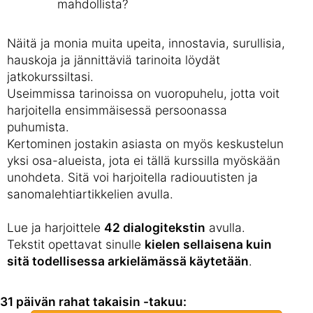
mahdollista?
Näitä ja monia muita upeita, innostavia, surullisia,
hauskoja ja jännittäviä tarinoita löydät
jatkokurssiltasi.
Useimmissa tarinoissa on vuoropuhelu, jotta voit
harjoitella ensimmäisessä persoonassa
puhumista.
Kertominen jostakin asiasta on myös keskustelun
yksi osa-alueista, jota ei tällä kurssilla myöskään
unohdeta. Sitä voi harjoitella radiouutisten ja
sanomalehtiartikkelien avulla.
Lue ja harjoittele
42 dialogitekstin
avulla.
Tekstit opettavat sinulle
kielen sellaisena kuin
sitä todellisessa arkielämässä käytetään
.
31 päivän rahat takaisin -takuu: