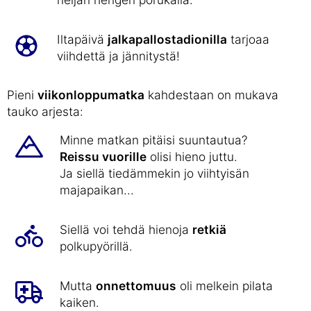
Iltapäivä
jalkapallostadionilla
tarjoaa
viihdettä ja jännitystä!
Pieni
viikonloppumatka
kahdestaan on mukava
tauko arjesta:
Minne matkan pitäisi suuntautua?
Reissu vuorille
olisi hieno juttu.
Ja siellä tiedämmekin jo viihtyisän
majapaikan...
Siellä voi tehdä hienoja
retkiä
polkupyörillä.
Mutta
onnettomuus
oli melkein pilata
kaiken.