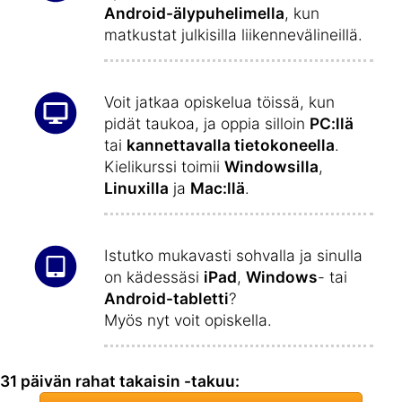
Android-älypuhelimella
, kun
matkustat julkisilla liikennevälineillä.
Voit jatkaa opiskelua töissä, kun
pidät taukoa, ja oppia silloin
PC:llä
tai
kannettavalla tietokoneella
.
Kielikurssi toimii
Windowsilla
,
Linuxilla
ja
Mac:llä
.
Istutko mukavasti sohvalla ja sinulla
on kädessäsi
iPad
,
Windows
- tai
Android-tabletti
?
Myös nyt voit opiskella.
31 päivän rahat takaisin -takuu: