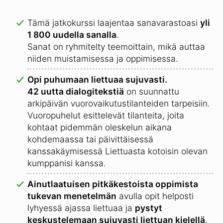
Tämä jatkokurssi laajentaa sanavarastoasi
yli
1 800 uudella sanalla
.
Sanat on ryhmitelty teemoittain, mikä auttaa
niiden muistamisessa ja oppimisessa.
Opi puhumaan liettuaa sujuvasti.
42 uutta dialogitekstiä
on suunnattu
arkipäivän vuorovaikutustilanteiden tarpeisiin.
Vuoropuhelut esittelevät tilanteita, joita
kohtaat pidemmän oleskelun aikana
kohdemaassa tai päivittäisessä
kanssakäymisessä Liettuasta kotoisin olevan
kumppanisi kanssa.
Ainutlaatuisen pitkäkestoista oppimista
tukevan menetelmän
avulla opit helposti
lyhyessä ajassa liettuaa ja
pystyt
keskustelemaan sujuvasti liettuan kielellä
.