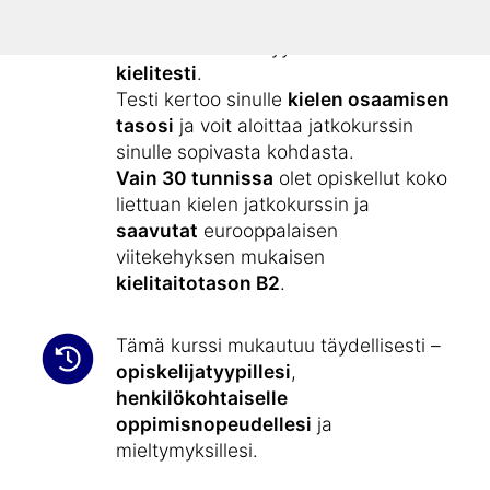
alkeiskurssilla ”
Opi liettuaa
”.
Kielikurssiin sisältyy
ilmainen
kielitesti
.
Testi kertoo sinulle
kielen osaamisen
tasosi
ja voit aloittaa jatkokurssin
sinulle sopivasta kohdasta.
Vain 30 tunnissa
olet opiskellut koko
liettuan kielen jatkokurssin ja
saavutat
eurooppalaisen
viitekehyksen mukaisen
kielitaitotason B2
.
Tämä kurssi mukautuu täydellisesti –
opiskelijatyypillesi
,
henkilökohtaiselle
oppimisnopeudellesi
ja
mieltymyksillesi.