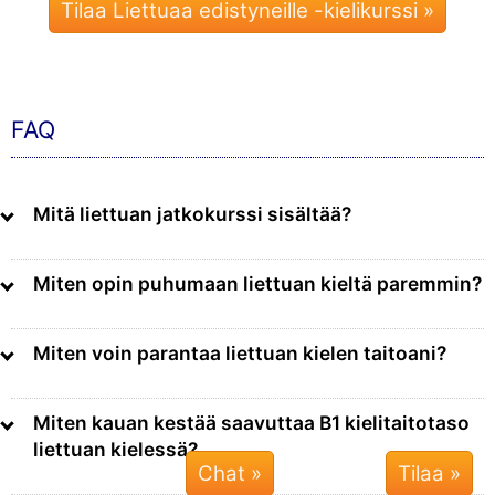
Tilaa Liettuaa edistyneille -kielikurssi »
FAQ
Mitä liettuan jatkokurssi sisältää?
Miten opin puhumaan liettuan kieltä paremmin?
Miten voin parantaa liettuan kielen taitoani?
Miten kauan kestää saavuttaa B1 kielitaitotaso
liettuan kielessä?
Chat »