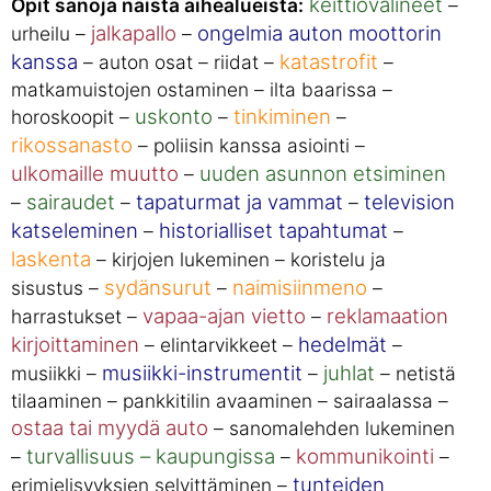
keittiövälineet
Opit sanoja näistä aihealueista:
–
jalkapallo
ongelmia auton moottorin
urheilu –
–
kanssa
katastrofit
– auton osat – riidat –
–
matkamuistojen ostaminen – ilta baarissa –
uskonto
tinkiminen
horoskoopit –
–
–
rikossanasto
– poliisin kanssa asiointi –
ulkomaille muutto
uuden asunnon etsiminen
–
sairaudet
tapaturmat ja vammat
television
–
–
–
katseleminen
historialliset tapahtumat
–
–
laskenta
– kirjojen lukeminen – koristelu ja
sydänsurut
naimisiinmeno
sisustus –
–
–
vapaa-ajan vietto
reklamaation
harrastukset –
–
kirjoittaminen
hedelmät
– elintarvikkeet –
–
musiikki-instrumentit
juhlat
musiikki –
–
– netistä
tilaaminen – pankkitilin avaaminen – sairaalassa –
ostaa tai myydä auto
– sanomalehden lukeminen
turvallisuus – kaupungissa
kommunikointi
–
–
–
tunteiden
erimielisyyksien selvittäminen –