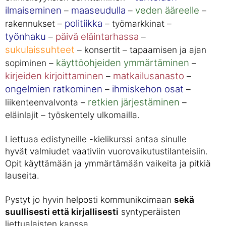
ilmaiseminen
maaseudulla
veden ääreelle
–
–
–
politiikka
rakennukset –
– työmarkkinat –
työnhaku
päivä eläintarhassa
–
–
sukulaissuhteet
– konsertit – tapaamisen ja ajan
käyttöohjeiden ymmärtäminen
sopiminen –
–
kirjeiden kirjoittaminen
matkailusanasto
–
–
ongelmien ratkominen
ihmiskehon osat
–
–
retkien järjestäminen
liikenteenvalvonta –
–
eläinlajit – työskentely ulkomailla.
Liettuaa edistyneille -kielikurssi antaa sinulle
hyvät valmiudet vaativiin vuorovaikutustilanteisiin.
Opit käyttämään ja ymmärtämään vaikeita ja pitkiä
lauseita.
Pystyt jo hyvin helposti kommunikoimaan
sekä
suullisesti että kirjallisesti
syntyperäisten
liettualaisten kanssa.