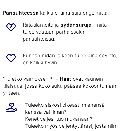
Parisuhteessa
kaikki ei aina suju ongelmitta.
Riitatilanteita ja
sydänsuruja
– niitä
tulee vastaan parhaissakin
parisuhteissa.
Kunhan riidan jälkeen tulee aina sovinto,
on kaikki hyvin...
”Tuletko vaimokseni?” –
Häät
ovat kaunein
tilaisuus, jossa koko suku pääsee kokoontumaan
yhteen.
Tuleeko siskosi oikeasti miehensä
kanssa vai ilman?
Kenet veljesi tuo mukanaan?
Tuleeko myös veljentyttäresi, josta niin