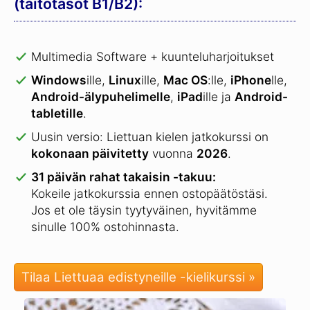
(taitotasot B1/B2):
Multimedia Software + kuunteluharjoitukset
Windows
ille,
Linux
ille,
Mac OS
:lle,
iPhone
lle,
Android-älypuhelimelle
,
iPad
ille ja
Android-
tabletille
.
Uusin versio: Liettuan kielen jatkokurssi on
kokonaan päivitetty
vuonna
2026
.
31 päivän rahat takaisin -takuu:
Kokeile jatkokurssia ennen ostopäätöstäsi.
Jos et ole täysin tyytyväinen, hyvitämme
sinulle 100% ostohinnasta.
Tilaa Liettuaa edistyneille -kielikurssi »