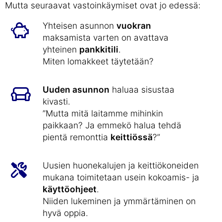
Mutta seuraavat vastoinkäymiset ovat jo edessä:
Yhteisen asunnon
vuokran
maksamista varten on avattava
yhteinen
pankkitili
.
Miten lomakkeet täytetään?
Uuden asunnon
haluaa sisustaa
kivasti.
”Mutta mitä laitamme mihinkin
paikkaan? Ja emmekö halua tehdä
pientä remonttia
keittiössä
?”
Uusien huonekalujen ja keittiökoneiden
mukana toimitetaan usein kokoamis- ja
käyttöohjeet
.
Niiden lukeminen ja ymmärtäminen on
hyvä oppia.