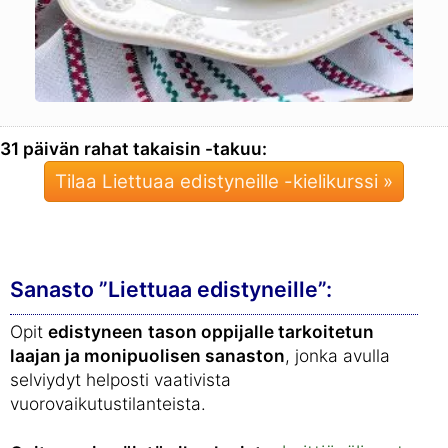
31 päivän rahat takaisin -takuu:
Tilaa Liettuaa edistyneille -kielikurssi »
Sanasto ”Liettuaa edistyneille”:
Opit
edistyneen
tason oppijalle tarkoitetun
laajan ja monipuolisen sanaston
, jonka avulla
selviydyt helposti vaativista
vuorovaikutustilanteista.