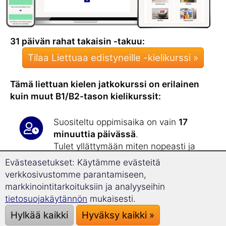
31 päivän rahat takaisin -takuu:
Tilaa Liettuaa edistyneille -kielikurssi »
Tämä liettuan kielen jatkokurssi on erilainen
kuin muut B1/B2-tason kielikurssit:
Suositeltu oppimisaika on vain
17
minuuttia päivässä
.
Tulet yllättymään miten nopeasti ja
tehokkaasti
laajennat
Evästeasetukset: Käytämme evästeitä
sanavarastoasi
! Jatkokurssilla opit
yli
verkkosivustomme parantamiseen,
1 800 uutta sanaa
.
markkinointitarkoituksiin ja analyyseihin
tietosuojakäytännön
mukaisesti.
Tämä jatkokurssi vahvistaa liettuan
Hylkää kaikki
Hyväksy kaikki »
kielen taitoasi, minkä olet saavuttanut