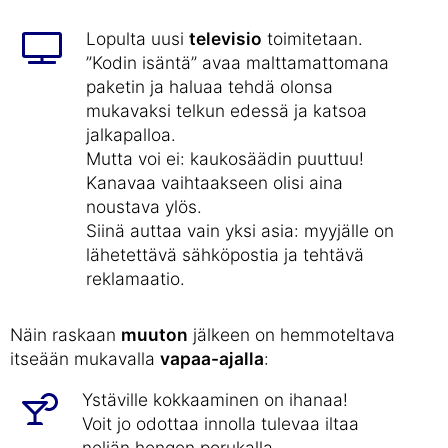
Lopulta uusi
televisio
toimitetaan.
”Kodin isäntä” avaa malttamattomana
paketin ja haluaa tehdä olonsa
mukavaksi telkun edessä ja katsoa
jalkapalloa.
Mutta voi ei: kaukosäädin puuttuu!
Kanavaa vaihtaakseen olisi aina
noustava ylös.
Siinä auttaa vain yksi asia: myyjälle on
lähetettävä sähköpostia ja tehtävä
reklamaatio.
Näin raskaan
muuton
jälkeen on hemmoteltava
itseään mukavalla
vapaa-ajalla
:
Ystäville kokkaaminen on ihanaa!
Voit jo odottaa innolla tulevaa iltaa
neljän hengen porukalla.