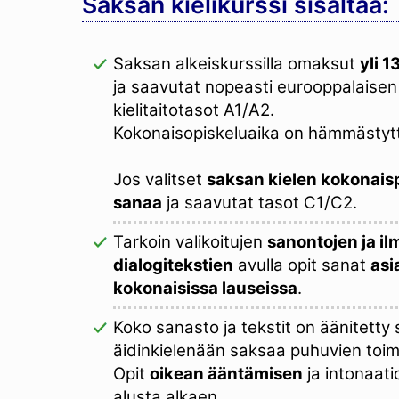
Saksan kielikurssi sisältää:
Saksan alkeiskurssilla omaksut
yli 
ja saavutat nopeasti eurooppalaisen
kielitaitotasot A1/A2.
Kokonaisopiskeluaika on hämmästytt
Jos valitset
saksan kielen kokonais
sanaa
ja saavutat tasot C1/C2.
Tarkoin valikoitujen
sanontojen ja i
dialogitekstien
avulla opit sanat
asi
kokonaisissa lauseissa
.
Koko sanasto ja tekstit on äänitett
äidinkielenään saksaa puhuvien toim
Opit
oikean ääntämisen
ja intonaati
alusta alkaen.