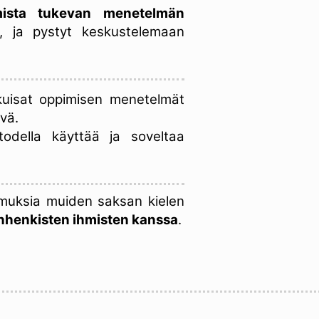
mista tukevan
menetelmän
 ja pystyt keskustelemaan
kuisat oppimisen menetelmät
vä.
 todella käyttää ja soveltaa
muksia muiden saksan kielen
nhenkisten ihmisten kanssa
.