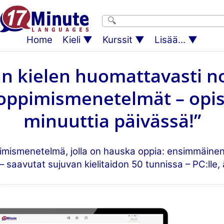
Home
Kieli
Kurssit
Lisää...
an kielen huomattavasti 
 oppimismenetelmät – opis
minuuttia päivässä!”
imismenetelmä, jolla on hauska oppia: ensimmäinen
 saavutat sujuvan kielitaidon 50 tunnissa – PC:lle, ä