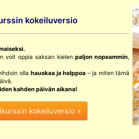
urssin kokeiluversio
maiseksi.
ten voit oppia saksan kielen
paljon nopeammin
,
vihdoin olla
hauskaa ja helppoa
– ja miten tämä
äivä.
näiden kahden päivän aikana!