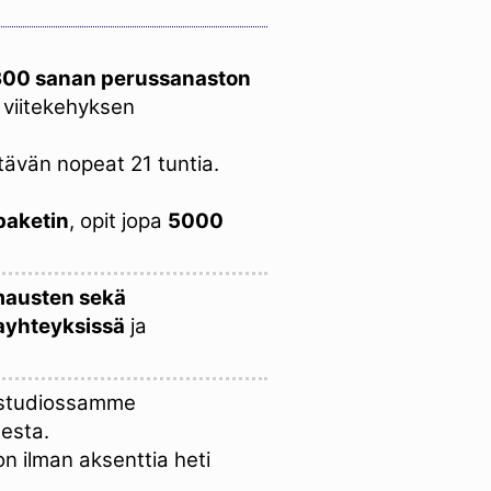
1300 sanan perussanaston
 viitekehyksen
ävän nopeat 21 tuntia.
paketin
, opit jopa
5000
lmausten sekä
ayhteyksissä
ja
y studiossamme
esta.
on ilman aksenttia heti