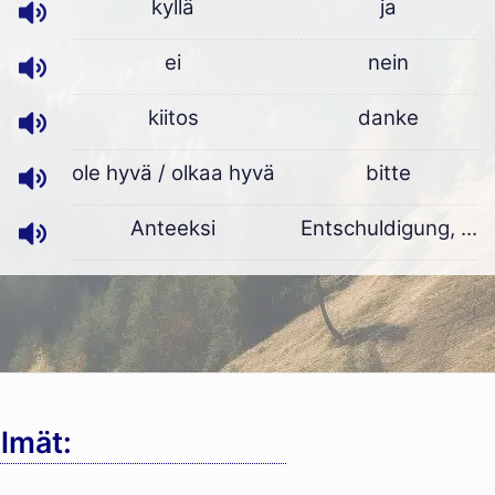
kyllä
ja
ei
nein
kiitos
danke
ole hyvä / olkaa hyvä
bitte
Anteeksi
Entschuldigung, ...
lmät: