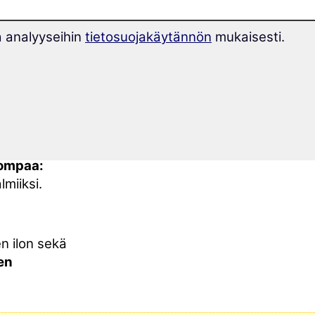
elmän
a analyyseihin
tietosuojakäytännön
mukaisesti.
edetä 28,3
pompaa:
lmiiksi.
n ilon sekä
en