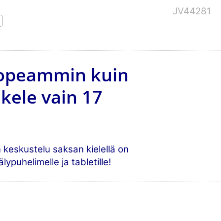
JV44281
nopeammin kuin
kele vain 17
 keskustelu saksan kielellä on
lypuhelimelle ja tabletille!