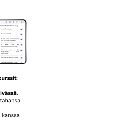
urssit:
äivässä
.
ä tahansa
n kanssa