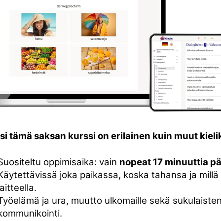
 tämä saksan kurssi on erilainen kuin muut kielik
Suositeltu oppimisaika: vain
nopeat 17 minuuttia p
Käytettävissä joka paikassa, koska tahansa ja mill
laitteella.
Työelämä ja ura, muutto ulkomaille sekä sukulaiste
kommunikointi.