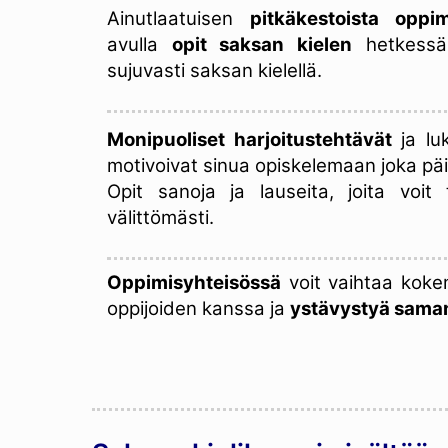
Ainutlaatuisen
pitkäkestoista oppi
avulla
opit saksan kielen
hetkessä,
sujuvasti saksan kielellä.
Monipuoliset harjoitustehtävät
ja lu
motivoivat sinua opiskelemaan joka päi
Opit sanoja ja lauseita, joita voit
välittömästi.
Oppimisyhteisössä
voit vaihtaa koke
oppijoiden kanssa ja
ystävystyä sama