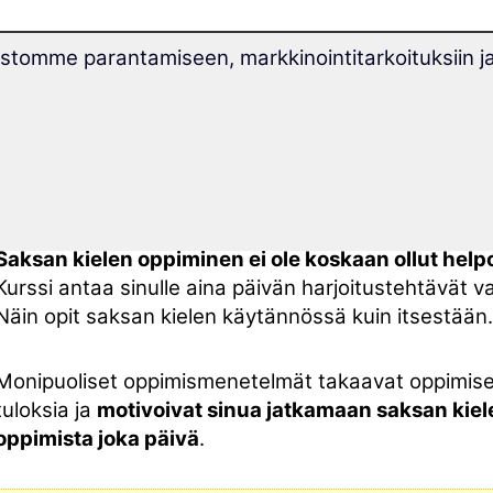
Palkitun
pitkäkestoista oppimista tukevan menet
tomme parantamiseen, markkinointitarkoituksiin j
ansiosta
et unohda
saksan kieltä
enää koskaan
.
Uudenlaisen
Superlearning-tekniikan
avulla
voit 
% nopeammin
ja keskittyä paremmin.
Saksan kielen oppiminen ei ole koskaan ollut hel
Kurssi antaa sinulle aina päivän harjoitustehtävät va
Näin opit saksan kielen käytännössä kuin itsestään.
Monipuoliset oppimismenetelmät takaavat oppimise
tuloksia ja
motivoivat sinua jatkamaan saksan kiel
oppimista joka päivä
.