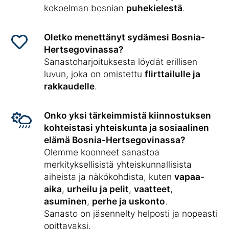
kokoelman bosnian
puhekielestä
.
Oletko menettänyt sydämesi Bosnia-
Hertsegovinassa?
Sanastoharjoituksesta löydät erillisen
luvun, joka on omistettu
flirttailulle ja
rakkaudelle
.
Onko yksi tärkeimmistä kiinnostuksen
kohteistasi yhteiskunta ja sosiaalinen
elämä Bosnia-Hertsegovinassa?
Olemme koonneet sanastoa
merkityksellisistä yhteiskunnallisista
aiheista ja näkökohdista, kuten
vapaa-
aika
,
urheilu ja pelit
,
vaatteet
,
asuminen
,
perhe ja uskonto
.
Sanasto on jäsennelty helposti ja nopeasti
opittavaksi.