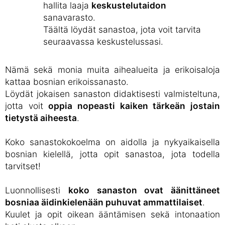
hallita laaja
keskustelutaidon
sanavarasto.
Täältä löydät sanastoa, jota voit tarvita
seuraavassa keskustelussasi.
Nämä sekä monia muita aihealueita ja erikoisaloja
kattaa bosnian erikoissanasto.
Löydät jokaisen sanaston didaktisesti valmisteltuna,
jotta voit
oppia nopeasti kaiken tärkeän jostain
tietystä aiheesta
.
Koko sanastokokoelma on aidolla ja nykyaikaisella
bosnian kielellä, jotta opit sanastoa, jota todella
tarvitset!
Luonnollisesti
koko sanaston ovat äänittäneet
bosniaa äidinkielenään puhuvat ammattilaiset
.
Kuulet ja opit oikean ääntämisen sekä intonaation