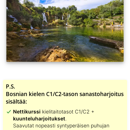
P.S.
Bosnian kielen C1/C2-tason sanastoharjoitus
sisältää:
Nettikurssi
kielitaitotasot C1/C2 +
kuunteluharjoitukset
.
Saavutat nopeasti syntyperäisen puhujan