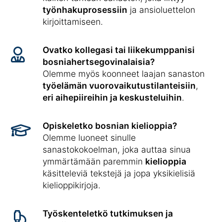
työnhakuprosessiin
ja ansioluettelon
kirjoittamiseen.
Ovatko kollegasi tai liikekumppanisi
bosniahertsegovinalaisia?
Olemme myös koonneet laajan sanaston
työelämän vuorovaikutustilanteisiin
,
eri aihepiireihin ja keskusteluihin
.
Opiskeletko bosnian kielioppia?
Olemme luoneet sinulle
sanastokokoelman, joka auttaa sinua
ymmärtämään paremmin
kielioppia
käsitteleviä tekstejä ja jopa yksikielisiä
kielioppikirjoja.
Työskenteletkö tutkimuksen ja