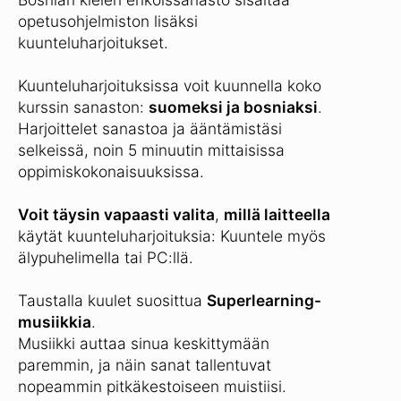
opetusohjelmiston lisäksi
kuunteluharjoitukset.
Kuunteluharjoituksissa voit kuunnella koko
kurssin sanaston:
suomeksi ja bosniaksi
.
Harjoittelet sanastoa ja ääntämistäsi
selkeissä, noin 5 minuutin mittaisissa
oppimiskokonaisuuksissa.
Voit täysin vapaasti valita
,
millä laitteella
käytät kuunteluharjoituksia: Kuuntele myös
älypuhelimella tai PC:llä.
Taustalla kuulet suosittua
Superlearning-
musiikkia
.
Musiikki auttaa sinua keskittymään
paremmin, ja näin sanat tallentuvat
nopeammin pitkäkestoiseen muistiisi.