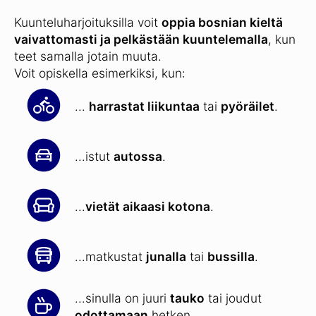
Kuunteluharjoituksilla voit
oppia bosnian kieltä
vaivattomasti ja pelkästään kuuntelemalla
, kun
teet samalla jotain muuta.
Voit opiskella esimerkiksi, kun:
...
harrastat liikuntaa
tai
pyöräilet
.
...istut
autossa
.
...
vietät aikaasi kotona
.
...matkustat
junalla
tai
bussilla
.
...sinulla on juuri
tauko
tai joudut
odottamaan
hetken.