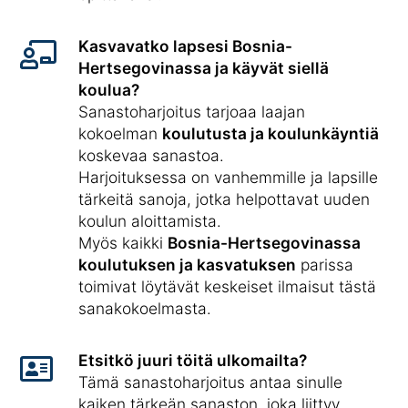
Kasvavatko lapsesi Bosnia-
Hertsegovinassa ja käyvät siellä
koulua?
Sanastoharjoitus tarjoaa laajan
kokoelman
koulutusta ja koulunkäyntiä
koskevaa sanastoa.
Harjoituksessa on vanhemmille ja lapsille
tärkeitä sanoja, jotka helpottavat uuden
koulun aloittamista.
Myös kaikki
Bosnia-Hertsegovinassa
koulutuksen ja kasvatuksen
parissa
toimivat löytävät keskeiset ilmaisut tästä
sanakokoelmasta.
Etsitkö juuri töitä ulkomailta?
Tämä sanastoharjoitus antaa sinulle
kaiken tärkeän sanaston, joka liittyy