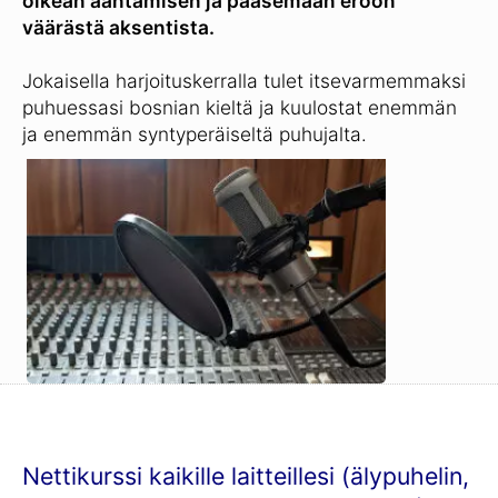
oikean ääntämisen ja pääsemään eroon
väärästä aksentista.
Jokaisella harjoituskerralla tulet itsevarmemmaksi
puhuessasi bosnian kieltä ja kuulostat enemmän
ja enemmän syntyperäiseltä puhujalta.
Nettikurssi kaikille laitteillesi (älypuhelin,