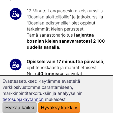
17 Minute Languagesin alkeiskurssilla
”
Bosniaa aloittelijoille
” ja jatkokurssilla
”
Bosniaa edistyneille
” olet oppinut
tärkeimmät kielen perusteet.
Tämä sanastoharjoitus
laajentaa
bosnian kielen sanavarastoasi 2 100
uudella sanalla
.
Opiskele vain 17 minuuttia päivässä
,
opit tehokkaasti ja määrätietoisesti.
Noin
40 tunnissa
saavutat
eurooppalaisen viitekehyksen
Evästeasetukset: Käytämme evästeitä
kielitaitotasot C1 ja C2
.
verkkosivustomme parantamiseen,
markkinointitarkoituksiin ja analyyseihin
tietosuojakäytännön
mukaisesti.
Sanaston opiskelu – nopeaa,
tehokasta ja hauskaa:
Hylkää kaikki
Hyväksy kaikki »
Tällä kurssilla koko sanasto on