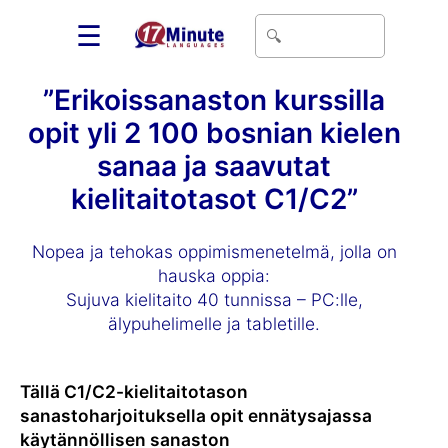
☰
”Erikoissanaston kurssilla
opit yli 2 100 bosnian kielen
sanaa ja saavutat
kielitaitotasot C1/C2”
Nopea ja tehokas oppimismenetelmä, jolla on
hauska oppia:
Sujuva kielitaito 40 tunnissa – PC:lle,
älypuhelimelle ja tabletille.
Tällä C1/C2-kielitaitotason
sanastoharjoituksella opit ennätysajassa
käytännöllisen sanaston