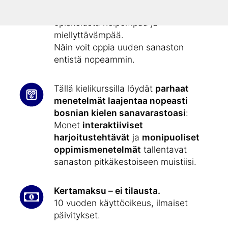
kuvitettu
, mikä tekee sanojen
opiskelusta helpompaa ja
miellyttävämpää.
Näin voit oppia uuden sanaston
entistä nopeammin.
Tällä kielikurssilla löydät
parhaat
menetelmät laajentaa nopeasti
bosnian kielen sanavarastoasi
:
Monet
interaktiiviset
harjoitustehtävät
ja
monipuoliset
oppimismenetelmät
tallentavat
sanaston pitkäkestoiseen muistiisi.
Kertamaksu – ei tilausta.
10 vuoden käyttöoikeus, ilmaiset
päivitykset.