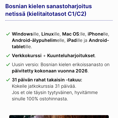
Bosnian kielen sanastoharjoitus
netissä (kielitaitotasot C1/C2)
Windows
ille,
Linux
ille,
Mac OS
:lle,
iPhone
lle,
Android-älypuhelim
elle,
iPad
ille ja
Android-
tablet
ille.
Verkkokurssi
+
Kuunteluharjoitukset
.
Uusin versio: Bosnian kielen erikoissanasto on
päivitetty kokonaan vuonna 2026
.
31 päivän rahat takaisin -takuu:
Kokeile jatkokurssia 31 päivää.
Jos et ole täysin tyytyväinen, hyvitämme
sinulle 100% ostohinnasta.