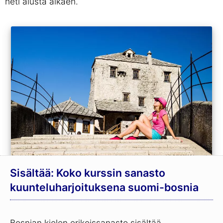
heti alusta alkaen.
Sisältää: Koko kurssin sanasto
kuunteluharjoituksena suomi-bosnia
Bosnian kielen erikoissanasto sisältää