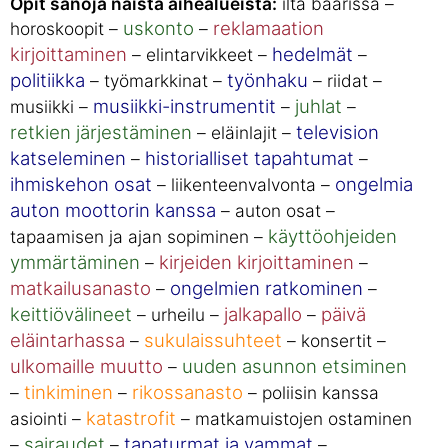
Opit sanoja näistä aihealueista:
ilta baarissa –
uskonto
reklamaation
horoskoopit –
–
kirjoittaminen
hedelmät
– elintarvikkeet –
–
politiikka
työnhaku
– työmarkkinat –
– riidat –
musiikki-instrumentit
juhlat
musiikki –
–
–
retkien järjestäminen
television
– eläinlajit –
katseleminen
historialliset tapahtumat
–
–
ihmiskehon osat
ongelmia
– liikenteenvalvonta –
auton moottorin kanssa
– auton osat –
käyttöohjeiden
tapaamisen ja ajan sopiminen –
ymmärtäminen
kirjeiden kirjoittaminen
–
–
matkailusanasto
ongelmien ratkominen
–
–
keittiövälineet
jalkapallo
päivä
– urheilu –
–
eläintarhassa
sukulaissuhteet
–
– konsertit –
ulkomaille muutto
uuden asunnon etsiminen
–
tinkiminen
rikossanasto
–
–
– poliisin kanssa
katastrofit
asiointi –
– matkamuistojen ostaminen
sairaudet
tapaturmat ja vammat
–
–
–