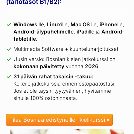
(taitotasot B1/B2):
Windows
ille,
Linux
ille,
Mac OS
:lle,
iPhone
lle,
Android-älypuhelimelle
,
iPad
ille ja
Android-
tabletille
.
Multimedia Software + kuunteluharjoitukset
Uusin versio: Bosnian kielen jatkokurssi on
kokonaan päivitetty
vuonna
2026
.
31 päivän rahat takaisin -takuu:
Kokeile jatkokurssia ennen ostopäätöstäsi.
Jos et ole täysin tyytyväinen, hyvitämme
sinulle 100% ostohinnasta.
Tilaa Bosniaa edistyneille -kielikurssi »