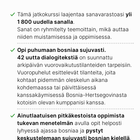
Tämä jatkokurssi laajentaa sanavarastoasi
yli
1 800 uudella sanalla
.
Sanat on ryhmitelty teemoittain, mikä auttaa
niiden muistamisessa ja oppimisessa.
Opi puhumaan bosniaa sujuvasti.
42 uutta dialogitekstiä
on suunnattu
arkipäivän vuorovaikutustilanteiden tarpeisiin.
Vuoropuhelut esittelevät tilanteita, joita
kohtaat pidemmän oleskelun aikana
kohdemaassa tai päivittäisessä
kanssakäymisessä Bosnia-Hertsegovinasta
kotoisin olevan kumppanisi kanssa.
Ainutlaatuisen pitkäkestoista oppimista
tukevan menetelmän
avulla opit helposti
lyhyessä ajassa bosniaa ja
pystyt
keskustelemaan sujuvasti bosnian kielellä
.