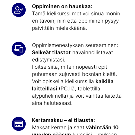
Oppiminen on hauskaa:
Tämä kielikurssi motivoi sinua monin
eri tavoin, niin että oppiminen pysyy
päivittäin mielekkäänä.
Oppimismenestyksen seuraaminen:
Selkeät tilastot
havainnollistavat
edistymistäsi.
Iloitse siitä, miten nopeasti opit
puhumaan sujuvasti bosnian kieltä.
Voit opiskella kielikurssilla
kaikilla
laitteillasi
(PC:llä, tablettilla,
älypuhelimella) ja voit vaihtaa laitetta
aina halutessasi.
Kertamaksu – ei tilausta:
Maksat kerran ja saat
vähintään 10
vuoden pääsyn
kurssiisi – mukaan