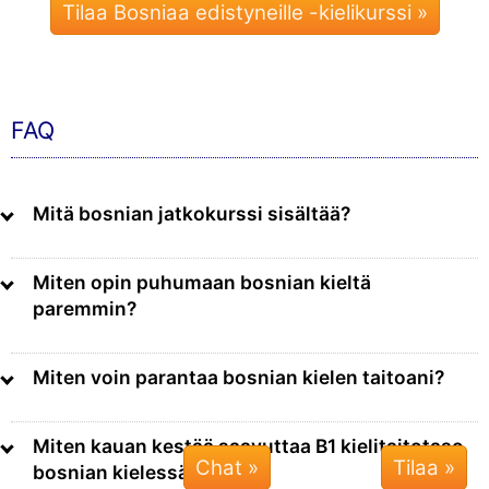
Tilaa Bosniaa edistyneille -kielikurssi »
FAQ
Mitä bosnian jatkokurssi sisältää?
Miten opin puhumaan bosnian kieltä
paremmin?
Miten voin parantaa bosnian kielen taitoani?
Miten kauan kestää saavuttaa B1 kielitaitotaso
Chat »
bosnian kielessä?