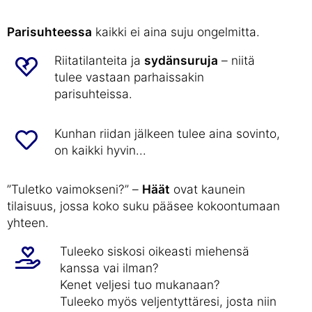
Parisuhteessa
kaikki ei aina suju ongelmitta.
Riitatilanteita ja
sydänsuruja
– niitä
tulee vastaan parhaissakin
parisuhteissa.
Kunhan riidan jälkeen tulee aina sovinto,
on kaikki hyvin...
”Tuletko vaimokseni?” –
Häät
ovat kaunein
tilaisuus, jossa koko suku pääsee kokoontumaan
yhteen.
Tuleeko siskosi oikeasti miehensä
kanssa vai ilman?
Kenet veljesi tuo mukanaan?
Tuleeko myös veljentyttäresi, josta niin