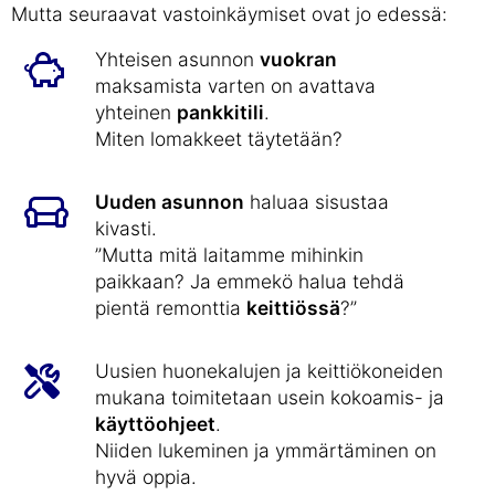
Mutta seuraavat vastoinkäymiset ovat jo edessä:
Yhteisen asunnon
vuokran
maksamista varten on avattava
yhteinen
pankkitili
.
Miten lomakkeet täytetään?
Uuden asunnon
haluaa sisustaa
kivasti.
”Mutta mitä laitamme mihinkin
paikkaan? Ja emmekö halua tehdä
pientä remonttia
keittiössä
?”
Uusien huonekalujen ja keittiökoneiden
mukana toimitetaan usein kokoamis- ja
käyttöohjeet
.
Niiden lukeminen ja ymmärtäminen on
hyvä oppia.