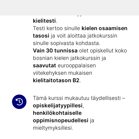
alkeiskurssilla ”
Opi bosniaa
”.
Kielikurssiin sisältyy
ilmainen
kielitesti
.
Testi kertoo sinulle
kielen osaamisen
tasosi
ja voit aloittaa jatkokurssin
sinulle sopivasta kohdasta.
Vain 30 tunnissa
olet opiskellut koko
bosnian kielen jatkokurssin ja
saavutat
eurooppalaisen
viitekehyksen mukaisen
kielitaitotason B2
.
Tämä kurssi mukautuu täydellisesti –
opiskelijatyypillesi
,
henkilökohtaiselle
oppimisnopeudellesi
ja
mieltymyksillesi.