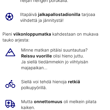
neljän hengen porukalla.
Iltapäivä
jalkapallostadionilla
tarjoaa
viihdettä ja jännitystä!
Pieni
viikonloppumatka
kahdestaan on mukava
tauko arjesta:
Minne matkan pitäisi suuntautua?
Reissu vuorille
olisi hieno juttu.
Ja siellä tiedämmekin jo viihtyisän
majapaikan...
Siellä voi tehdä hienoja
retkiä
polkupyörillä.
Mutta
onnettomuus
oli melkein pilata
kaiken.