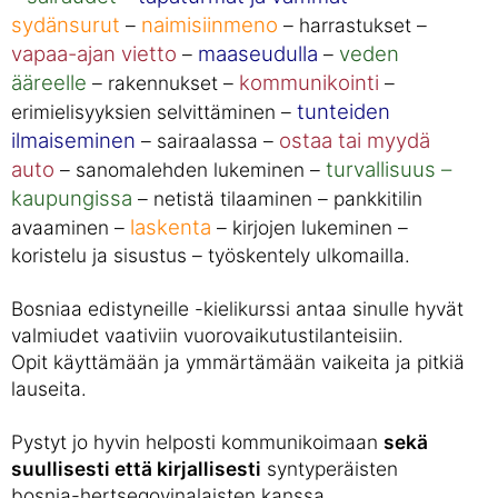
sydänsurut
naimisiinmeno
–
– harrastukset –
vapaa-ajan vietto
maaseudulla
veden
–
–
ääreelle
kommunikointi
– rakennukset –
–
tunteiden
erimielisyyksien selvittäminen –
ilmaiseminen
ostaa tai myydä
– sairaalassa –
auto
turvallisuus –
– sanomalehden lukeminen –
kaupungissa
– netistä tilaaminen – pankkitilin
laskenta
avaaminen –
– kirjojen lukeminen –
koristelu ja sisustus – työskentely ulkomailla.
Bosniaa edistyneille -kielikurssi antaa sinulle hyvät
valmiudet vaativiin vuorovaikutustilanteisiin.
Opit käyttämään ja ymmärtämään vaikeita ja pitkiä
lauseita.
Pystyt jo hyvin helposti kommunikoimaan
sekä
suullisesti että kirjallisesti
syntyperäisten
bosnia-hertsegovinalaisten kanssa.