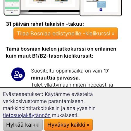
31 päivän rahat takaisin -takuu:
Tilaa Bosniaa edistyneille -kielikurssi »
Tämä bosnian kielen jatkokurssi on erilainen
kuin muut B1/B2-tason kielikurssit:
Suositeltu oppimisaika on vain
17
minuuttia päivässä
.
Tulet yllättymään miten nopeasti ja
tehokkaasti
laajennat
Evästeasetukset: Käytämme evästeitä
sanavarastoasi
! Jatkokurssilla opit
yli
verkkosivustomme parantamiseen,
1 800 uutta sanaa
.
markkinointitarkoituksiin ja analyyseihin
tietosuojakäytännön
mukaisesti.
Tämä jatkokurssi vahvistaa bosnian
Hylkää kaikki
Hyväksy kaikki »
kielen taitoasi, minkä olet saavuttanut