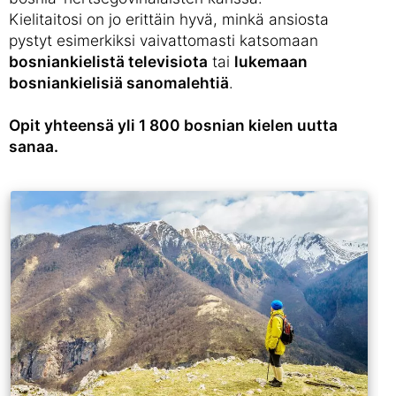
Kielitaitosi on jo erittäin hyvä, minkä ansiosta
pystyt esimerkiksi vaivattomasti katsomaan
bosniankielistä televisiota
tai
lukemaan
bosniankielisiä sanomalehtiä
.
Opit yhteensä yli 1 800 bosnian kielen uutta
sanaa.