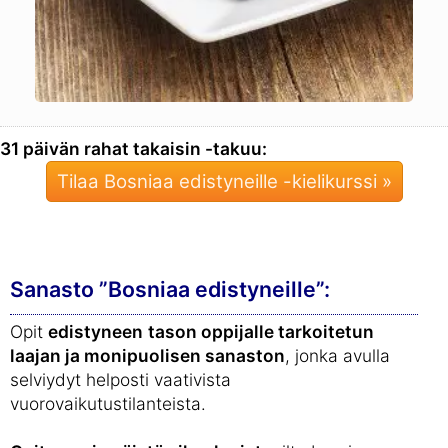
31 päivän rahat takaisin -takuu:
Tilaa Bosniaa edistyneille -kielikurssi »
Sanasto ”Bosniaa edistyneille”:
Opit
edistyneen
tason oppijalle tarkoitetun
laajan ja monipuolisen sanaston
, jonka avulla
selviydyt helposti vaativista
vuorovaikutustilanteista.