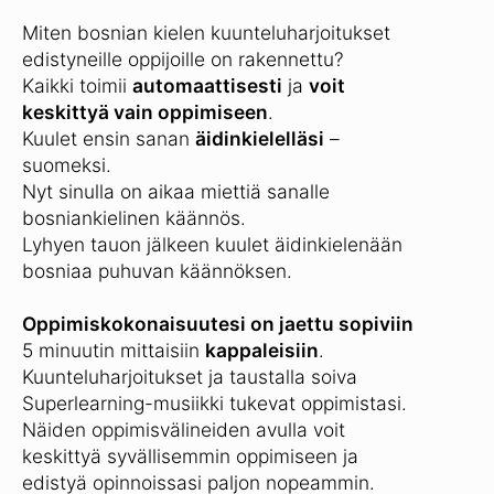
Miten bosnian kielen kuunteluharjoitukset
edistyneille oppijoille on rakennettu?
Kaikki toimii
automaattisesti
ja
voit
keskittyä vain oppimiseen
.
Kuulet ensin sanan
äidinkielelläsi
–
suomeksi.
Nyt sinulla on aikaa miettiä sanalle
bosniankielinen käännös.
Lyhyen tauon jälkeen kuulet äidinkielenään
bosniaa puhuvan käännöksen.
Oppimiskokonaisuutesi on jaettu sopiviin
5 minuutin mittaisiin
kappaleisiin
.
Kuunteluharjoitukset ja taustalla soiva
Superlearning-musiikki tukevat oppimistasi.
Näiden oppimisvälineiden avulla voit
keskittyä syvällisemmin oppimiseen ja
edistyä opinnoissasi paljon nopeammin.