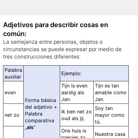
Adjetivos para describir cosas en
común:
La semejanza entre personas, objetos o
circunstancias se puede expresar por medio de
tres construcciones diferentes:
Palabra
Ejemplo:
auxiliar
Tijn is even
Tijn es tan
even
aardig als
amable como
Jan.
Jan.
Forma básica
del adjetivo +
Soy tan
Ik ben net zo
Palabra
net zo
mayor como
oud als jij.
comparativa
tú.
„
als
“
Ons huis is
Nuestra casa
precies zo