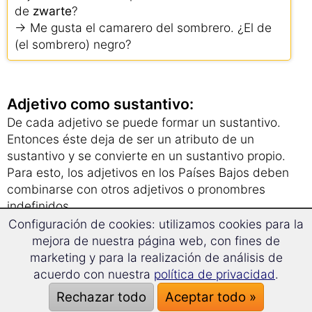
de
zwarte
?
→ Me gusta el camarero del sombrero. ¿El de
(el sombrero) negro?
Adjetivo como sustantivo:
De cada adjetivo se puede formar un sustantivo.
Entonces éste deja de ser un atributo de un
sustantivo y se convierte en un sustantivo propio.
Para esto, los adjetivos en los Países Bajos deben
combinarse con otros adjetivos o pronombres
indefinidos.
El adjetivo como sustantivo tiene la terminación
Configuración de cookies: utilizamos cookies para la
en
-s
.
mejora de nuestra página web, con fines de
marketing y para la realización de análisis de
acuerdo con nuestra
política de privacidad
.
Ejemplo:
Ik heb vandaag
wat leuks
beleefd. → Hoy he
Rechazar todo
Aceptar todo »
vivido algo estupendo.