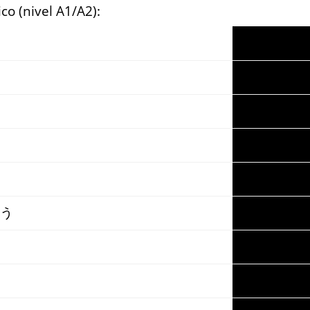
co (nivel A1/A2):
う