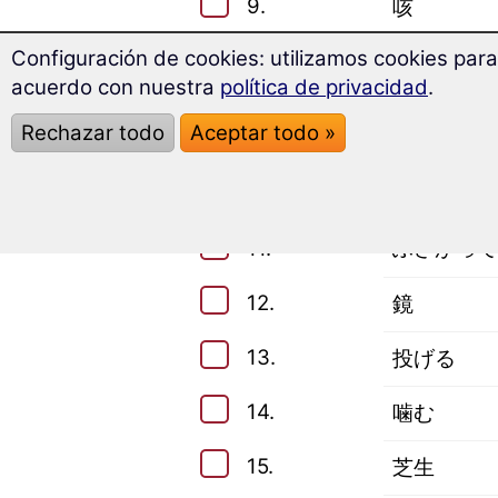
9.
咳
Configuración de cookies: utilizamos cookies para
10.
名前
acuerdo con nuestra
política de privacidad
.
Rechazar todo
Aceptar todo »
Estos son tus conocimientos:
Términos del vocabulario avan
11.
ふさがって
12.
鏡
13.
投げる
14.
噛む
15.
芝生