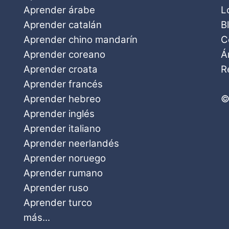
Aprender árabe
L
Aprender catalán
B
Aprender chino mandarín
C
Aprender coreano
Á
Aprender croata
R
Aprender francés
Aprender hebreo
©
Aprender inglés
Aprender italiano
Aprender neerlandés
Aprender noruego
Aprender rumano
Aprender ruso
Aprender turco
más...