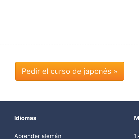
Pedir el curso de japonés »
Idiomas
M
Aprender alemán
1