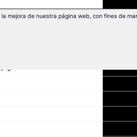
 la mejora de nuestra página web, con fines de mark
zado (nivel B1/B2):
いる