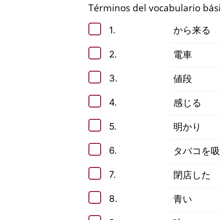
Términos del vocabulario bási
1.
から来る
2.
電車
3.
値段
4.
感じる
5.
明かり
6.
タバコを吸
7.
閉店した
8.
青い