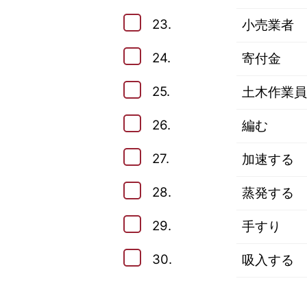
23.
小売業者
24.
寄付金
25.
土木作業員
26.
編む
27.
加速する
28.
蒸発する
29.
手すり
30.
吸入する