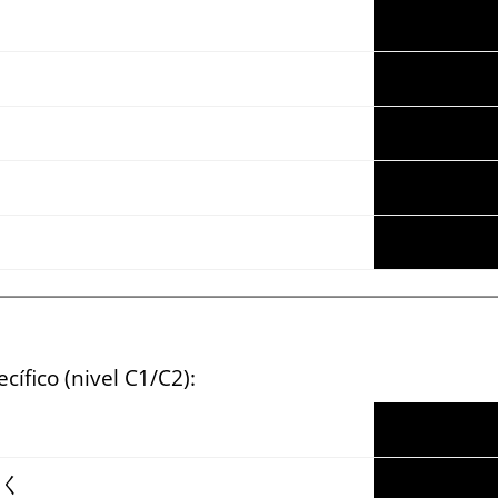
ífico (nivel C1/C2):
く