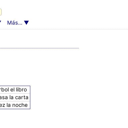
Más...
rbol el libro
asa la carta
pez la noche