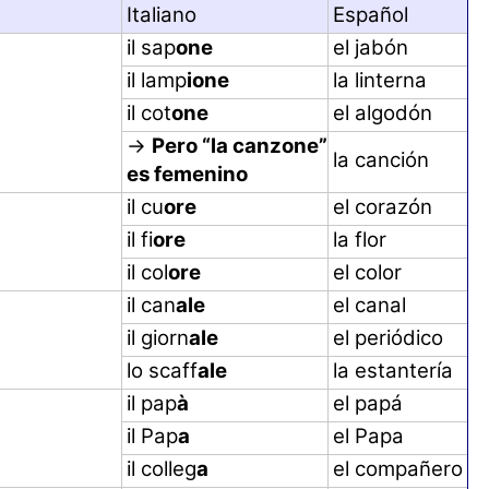
Italiano
Español
il sap
one
el jabón
il lamp
ione
la linterna
il cot
one
el algodón
→
Pero “la
canzone
”
la canción
es femenino
il cu
ore
el corazón
il fi
ore
la flor
il col
ore
el color
il can
ale
el canal
il giorn
ale
el periódico
lo scaff
ale
la estantería
il pap
à
el papá
il Pap
a
el Papa
il colleg
a
el compañero