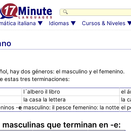
ática italiana
Idiomas
Cursos & Niveles
iano
añol, hay dos géneros: el masculino y el femenino.
e estas tres terminaciones:
l´albero il libro
el á
la casa la lettera
la c
ninos -
e
masculino: il pesce femenino: la notte
el 
 masculinas que terminan en -e: