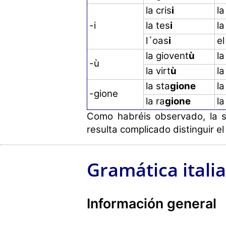
la cris
i
la
-i
la tes
i
la
l´oas
i
el
la giovent
ù
la
-ù
la virt
ù
la
la sta
gione
la
-gione
la ra
gione
la
Como habréis observado, la s
resulta complicado distinguir e
Gramática itali
Información general