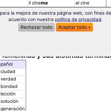
il cine
ma
el cine
il program
ma
el programa
para la mejora de nuestra página web, con fines de 
il pigia
ma
el pijama
acuerdo con nuestra
política de privacidad
.
lo spor
t
el deporte
Rechazar todo
Aceptar todo »
il ba
r
el bar
anglicismos)
il fil
m
la película
 femeninas y sus distintas termina
spañol
 ciudad
a verdad
a bondad
 lección
 solución
 generación