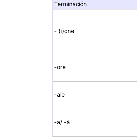
Terminación
- (i)one
-ore
-ale
-a/ -à