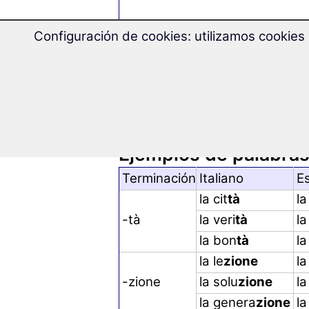
-ma
Configuración de cookies: utilizamos cookies 
Consonantes
(estas palabras son a menudo 
Ejemplos de palabras
Terminación
Italiano
E
la cit
tà
la
-tà
la veri
tà
l
la bon
tà
l
la le
zione
la
-zione
la solu
zione
la
la genera
zione
la