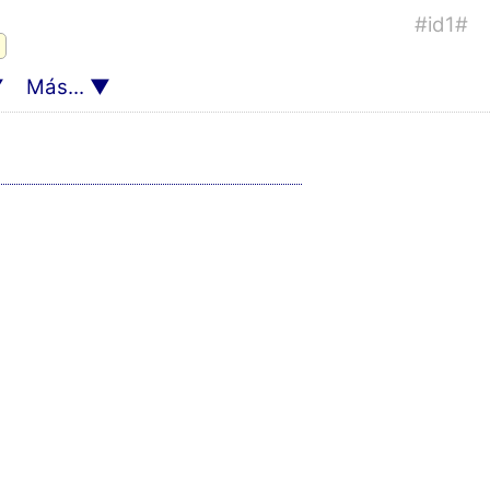
#id1#
Más...