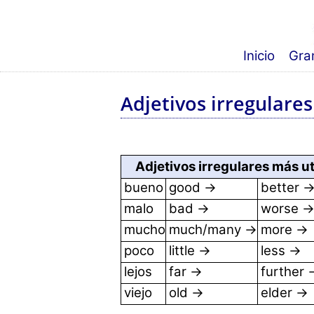
Inicio
Gra
Adjetivos irregulares
Adjetivos irregulares más ut
bueno
good →
better 
malo
bad →
worse 
mucho
much/many →
more →
poco
little →
less →
lejos
far →
further 
viejo
old →
elder →