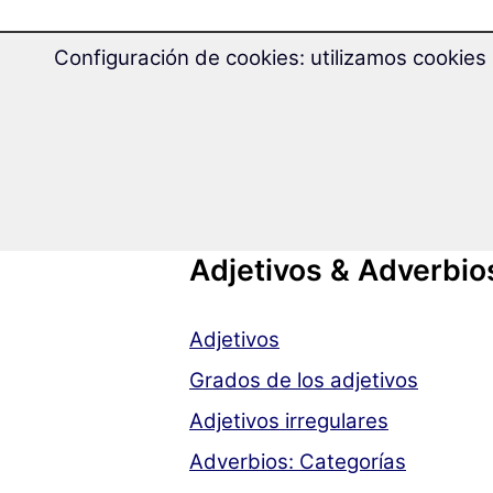
Sustantivos
Configuración de cookies: utilizamos cookies 
Sustantivos: contables / incont
Los casos
Plural
Adjetivos & Adverbio
Adjetivos
Grados de los adjetivos
Adjetivos irregulares
Adverbios: Categorías