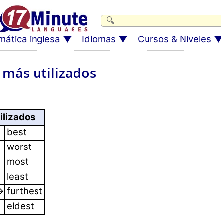
mática inglesa
Idiomas
Cursos & Niveles
 más utilizados
ilizados
→
best
→
worst
most
least
→
furthest
eldest