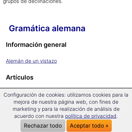
grupos de declinaciones.
Gramática alemana
Información general
Alemán de un vistazo
Artículos
El artículo
Configuración de cookies: utilizamos cookies para la
mejora de nuestra página web, con fines de
Artículo determinado
marketing y para la realización de análisis de
Artículo indeterminado
acuerdo con nuestra
política de privacidad
.
Sin artículo
Rechazar todo
Aceptar todo »