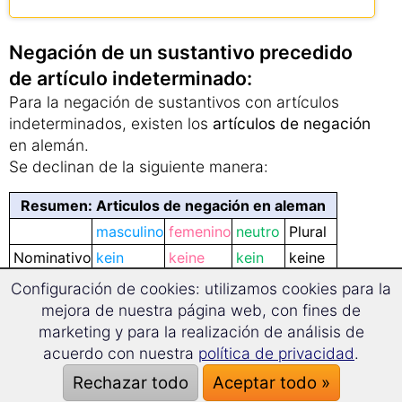
Negación de un sustantivo precedido
de artículo indeterminado:
Para la negación de sustantivos con artículos
indeterminados, existen los
artículos de negación
en alemán.
Se declinan de la siguiente manera:
Resumen: Articulos de negación en aleman
masculino
femenino
neutro
Plural
Nominativo
kein
keine
kein
keine
Genitivo
keines
keiner
keines
keiner
Configuración de cookies: utilizamos cookies para la
Dativo
mejora de nuestra página web, con fines de
keinem
keiner
keinem
keinen
marketing y para la realización de análisis de
Acusativo
keinen
keiner
kein
keine
acuerdo con nuestra
política de privacidad
.
Cuidado con la doble negación:
Si niega una declaración dos veces en alemán,
Rechazar todo
Aceptar todo »