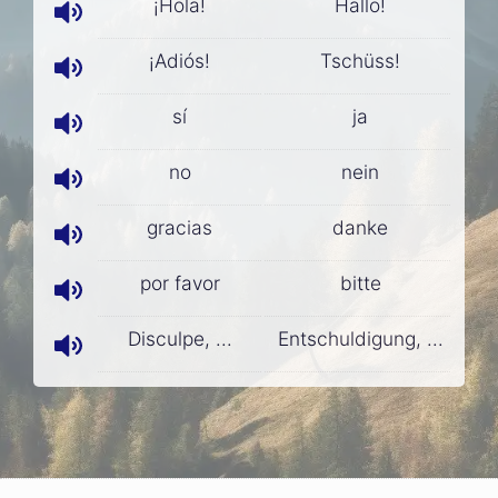
¡Hola!
Hallo!
¡Adiós!
Tschüss!
sí
ja
no
nein
gracias
danke
por favor
bitte
Disculpe, ...
Entschuldigung, ...