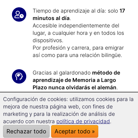
Tiempo de aprendizaje al día: solo
17
minutos al día
.
Accesible independientemente del
lugar, a cualquier hora y en todos los
dispositivos.
Por profesión y carrera, para emigrar
así como para una relación bilingüe.
Gracias al galardonado
método de
aprendizaje de Memoria a Largo
Plazo nunca olvidarás el alemán
.
Configuración de cookies: utilizamos cookies para la
Gracias a la
tecnología de
mejora de nuestra página web, con fines de
Superaprendizaje
podrás avanzar
marketing y para la realización de análisis de
con facilidad un
28,8% más rápido
y
acuerdo con nuestra
política de privacidad
.
te concentrarás mejor.
Rechazar todo
Aceptar todo »