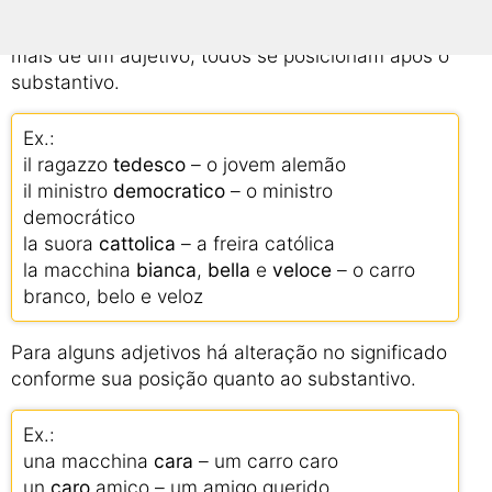
referentes a cores, formas, nacionalidade,
orientação política e religiosa. Mesmo em caso de
mais de um adjetivo, todos se posicionam após o
substantivo.
Ex.:
il ragazzo
tedesco
– o jovem alemão
il ministro
democratico
– o ministro
democrático
la suora
cattolica
– a freira católica
la macchina
bianca
,
bella
e
veloce
– o carro
branco, belo e veloz
Para alguns adjetivos há alteração no significado
conforme sua posição quanto ao substantivo.
Ex.:
una macchina
cara
– um carro caro
un
caro
amico – um amigo querido