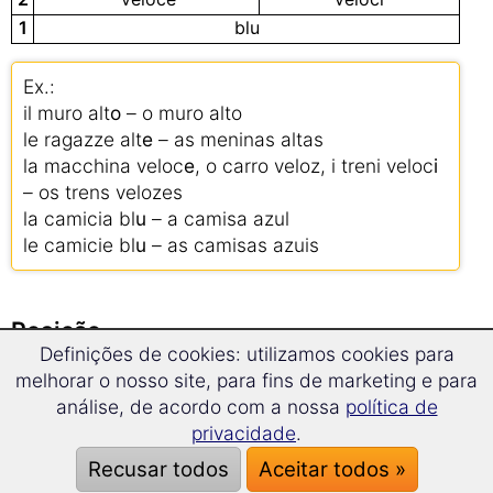
1
blu
Ex.:
il muro alt
o
– o muro alto
le ragazze alt
e
– as meninas altas
la macchina veloc
e
, o carro veloz, i treni veloc
i
– os trens velozes
la camicia bl
u
– a camisa azul
le camicie bl
u
– as camisas azuis
Posição
Definições de cookies: utilizamos cookies para
melhorar o nosso site, para fins de marketing e para
Os adjetivos em italiano podem vir antes ou
análise, de acordo com a nossa
política de
depois do substantivo.
privacidade
.
Recusar todos
Aceitar todos »
Depois do substantivo vem os adjetivos