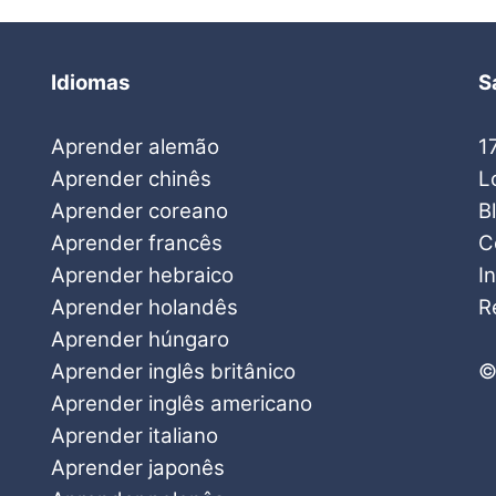
Idiomas
S
Aprender alemão
1
Aprender chinês
L
Aprender coreano
B
Aprender francês
C
Aprender hebraico
I
Aprender holandês
R
Aprender húngaro
Aprender inglês britânico
©
Aprender inglês americano
Aprender italiano
Aprender japonês