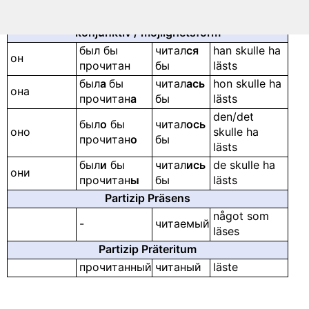
они
прочитан
ы
читаться
att ha lästs
konjunktiv / möjlighetsform
был бы
читал
ся
han skulle ha
он
прочитан
бы
lästs
был
а
бы
читал
ась
hon skulle ha
она
прочитан
а
бы
lästs
den/det
был
о
бы
читал
ось
оно
skulle ha
прочитан
о
бы
lästs
был
и
бы
читал
ись
de skulle ha
они
прочитан
ы
бы
lästs
Partizip Präsens
något som
-
читаемый
läses
Partizip Präteritum
прочитанный
читаный
läste