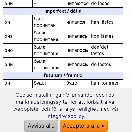
они
-
чита
ются
de läses
imperfekt / dåtid
был
он
читал
ся
han lästes
прочитан
был
а
она
читал
ась
hon lästes
прочитан
а
был
о
den/det
оно
читал
ось
прочитан
о
lästes
был
и
они
читал
ись
de lästes
прочитан
ы
futurum / framtid
он
будет
будет
han kommer
прочитан
читаться
att ha lästs
Cookie-inställningar: Vi använder cookies i
будет
будет
hon kommer
она
marknadsföringssyfte, för att förbättra vår
прочитан
а
читаться
att ha lästs
webbplats, och för analys i enlighet med vår
den/det
будет
будет
integritetspolicy
.
оно
kommer att
прочитан
о
читаться
ha lästs
Avvisa alla
Acceptera alla »
будут
будут
de kommer