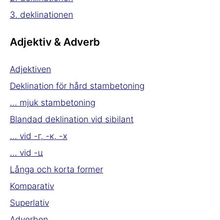
3. deklinationen
Adjektiv & Adverb
Adjektiven
Deklination för hård stambetoning
... mjuk stambetoning
Blandad deklination vid sibilant
... vid -г, -к, -х
... vid -ц
Långa och korta former
Komparativ
Superlativ
Adverben