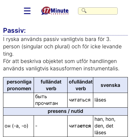
☰
Passiv:
I ryska används passiv vanligtvis bara för 3.
person (singular och plural) och för icke levande
ting.
För att beskriva objektet som utför handlingen
används vanligtvis kasusformen instrumentalis.
personliga
fulländat
ofulländat
svenska
pronomen
verb
verb
быть
читаться
läses
прочитан
presens / nutid
han, hon,
он (-а, -о)
-
чита
ется
den, det
läses