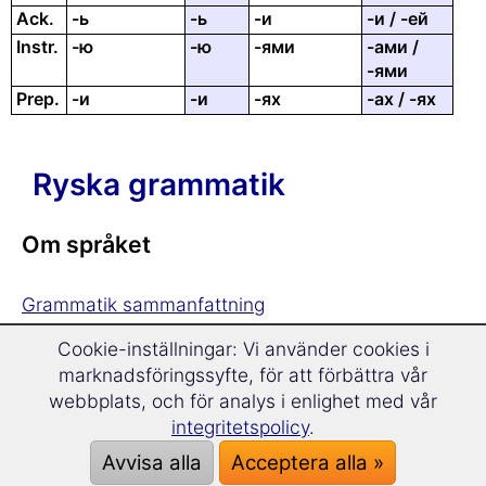
Ack.
-ь
-ь
-и
-
и
/ -ей
Instr.
-ю
-ю
-ями
-ами /
-ями
Prep.
-и
-и
-ях
-ах / -ях
Ryska grammatik
Om språket
Grammatik sammanfattning
Alfabetet
Cookie-inställningar: Vi använder cookies i
marknadsföringssyfte, för att förbättra vår
Stavningen
webbplats, och för analys i enlighet med vår
integritetspolicy
.
Substantiv
Avvisa alla
Acceptera alla »