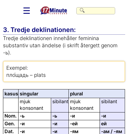
☰
3. Tredje deklinationen:
Tredje deklinationen innehåller feminina
substantiv utan ändelse (i skrift återgett genom
-ь).
Exempel:
пло́щадь – plats
kasus
singular
plural
mjuk
sibilant
mjuk
sibilant
konsonant
konsonant
Nom.
-ь
-ь
-и
-и
Gen.
-и
-и
-ей
ей
Dat.
-и
-и
-ям
-ам / -ям