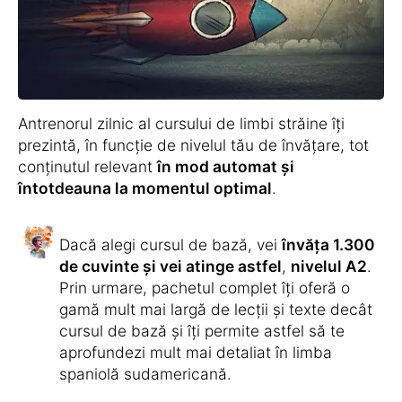
Vei învăța traducerea, pronunția exactă și
ortografia corectă a cuvintelor într-un mod
jucăuș.
Deoarece cuvintele singure nu alcătuiesc o
limbă, vei primi
texte pentru citire și
ascultare corespunzătare
vocabularului
învățat.
De asemenea, cu ajutorul
antrenorului de
construcția propozițiilor
vei exersa
formarea propozițiilor complete.
Pentru a te ajuta să conjugi corect verbele,
cursul include un
antrenor de verbe
cu
ajutorul căruia vei exersa diferitele forme
verbale.