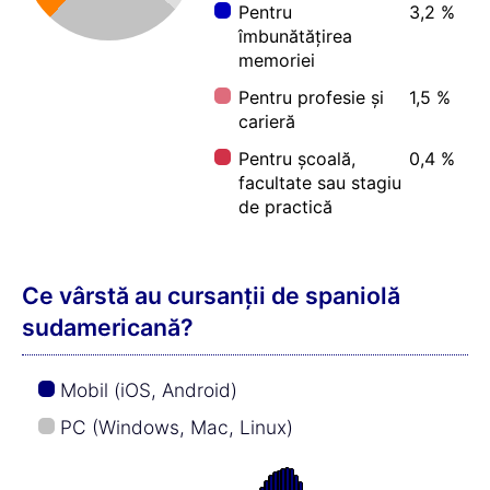
3 (de) minute:
6,5 %
5 (de) minute:
8,4 %
7 (de) minute:
3,4 %
10 (de) minute:
11,0 %
17 (de) minute:
44,0 %
20 (de) minute:
8,6 %
30 (de) minute:
5,6 %
45 (de) minute:
1,8 %
60 (de) minute:
6,6 %
90 (de) minute:
1,6 %
120 (de) minute:
1,9 %
Cu cât mai repede se poate învăța