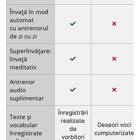
Antrenorul zilnic al cursului de limbi străine îți
prezintă, în funcție de nivelul tău de învățare, tot
conținutul relevant
în mod automat și
întotdeauna la momentul optimal
.