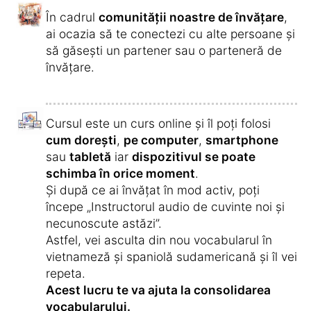
Comandă cursul de spaniolă
sudamericană și începe imediat »
Statistici privind învățarea limbii
spaniolă sudamericană, trenduri și
diagrame
De ce învață cursanții limba spaniolă
sudamericană?
Pentru a călători
35,9 %
Pentru a emigra
26,1 %
Pentru o relație
12,7 %
bilingvă