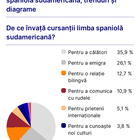
Ce vârstă au cursanții de spaniolă
sudamericană?
Mobil (iOS, Android)
PC (Windows, Mac, Linux)
Cât timp alocă cursanții de spaniolă
sudamericană învățării zilnice?