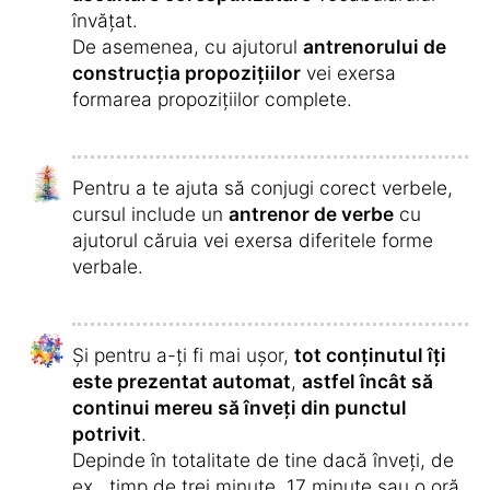
învățat. O perioadă de învățare neîntreruptă
pe parcursul mai multor zile este onorată cu
recompense speciale.
După fiecare unitate de învățare, ai
posibilitatea de a te compara cu alți
participanți și să transformi punctele
acumulate în recompense, asemănător unui
program pentru pasageri frecvenți.
În zilele în care înveți intensiv,
te așteaptă o
surpriză specială la final
.
În plus, vei fi motivat/ă să înveți chiar mai
mult decât în ziua precedentă, deoarece și
pentru acest lucru vei primi puncte
suplimentare valoroase și, prin urmare, mai
multe bonusuri.