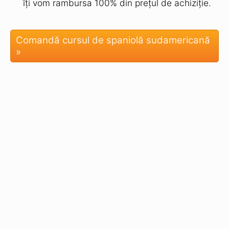
Metoda de
învățare
a
memoriei pe
termen lung:
nu vei mai
uita cuvintele
niciodată
Învață în mod
automat
cu antrenorul
de zi cu zi
Superînvățare:
învață
meditativ