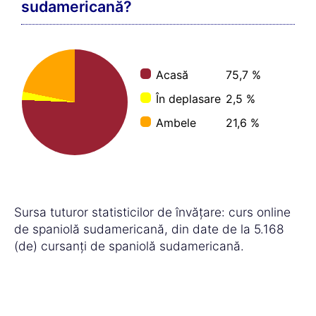
Îți îmbunătățești oportunitățile de
carieră, deoarece acum vorbești limba
spaniolă sudamericană fluent și sigur.
Acum ai
posibilitatea de a lucra în
America de Sud în orice moment
– fie
imediat, fie mai târziu, dacă situația
industriei în care lucrezi se înrăutățește.
Relații:
Flirtează în spaniolă sudamericană
și
fă cunoștință cu oameni interesanți – și