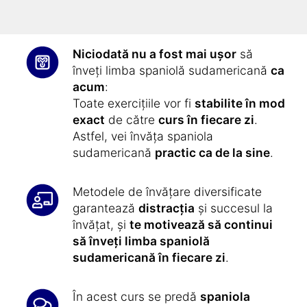
crește-ți capacitatea de concentrare.
Niciodată nu a fost mai ușor
să
înveți limba spaniolă sudamericană
ca
acum
:
Toate exercițiile vor fi
stabilite în mod
exact
de către
curs în fiecare zi
.
Astfel, vei învăța spaniola
sudamericană
practic ca de la sine
.
Metodele de învățare diversificate
garantează
distracția
și succesul la
învățat, și
te motivează să continui
să înveți limba spaniolă
sudamericană în fiecare zi
.
În acest curs se predă
spaniola