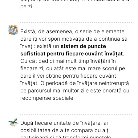
Vocabularul este ilustrat atractiv și a fost
înregistrat de către vorbitori și vorbitoare
profesioniste de limba spaniolă
sudamericană
– nu folosim voci sintetizate
ca în cazul altor furnizori.
În cadrul
comunității noastre de învățare
,
ai ocazia să te conectezi cu alte persoane și
să găsești un partener sau o parteneră de
învățare.
Cursul este un curs online și îl poți folosi
cum dorești
,
pe computer
,
smartphone
sau
tabletă
iar
dispozitivul se poate
schimba în orice moment
.