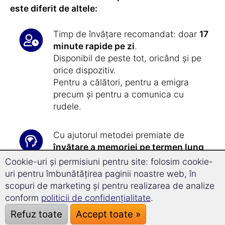
este diferit de altele:
Timp de învățare recomandat: doar
17
minute rapide pe zi
.
Disponibil de peste tot, oricând și pe
orice dispozitiv.
Pentru a călători, pentru a emigra
precum și pentru a comunica cu
rudele.
Cu ajutorul metodei premiate de
învățare a memoriei pe termen lung
nu vei mai uita limba spaniolă
Cookie-uri și permisiuni pentru site: folosim cookie-
sudamericană niciodată
.
uri pentru îmbunătățirea paginii noastre web, în
scopuri de marketing și pentru realizarea de analize
conform
politicii de confidențialitate
.
Obține cu ușurință un
progres cu
34,3% mai rapid
cu ajutorul
Refuz toate
Accept toate »
tehnologiei de Superînvățare
și