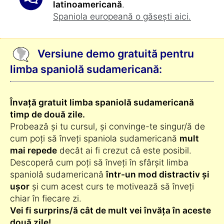
latinoamericană
.
Spaniola europeană o găsești aici.
Versiune demo gratuită pentru
limba spaniolă sudamericană:
Învață gratuit limba spaniolă sudamericană
timp de două zile.
Probează și tu cursul, și convinge-te singur/ă de
cum poți să înveți spaniola sudamericană
mult
mai repede
decât ai fi crezut că este posibil.
Descoperă cum poți să înveți în sfârșit limba
spaniolă sudamericană
într-un mod distractiv și
ușor
și cum acest curs te motivează să înveți
chiar în fiecare zi.
Vei fi surprins/ă cât de mult vei învăța în aceste
două zile!