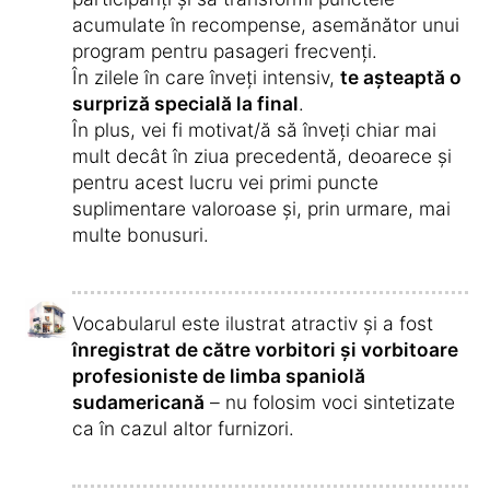
Și după ce ai învățat în mod activ, poți
începe „Instructorul audio de cuvinte noi și
necunoscute astăzi”.
Astfel, vei asculta din nou vocabularul în
vietnameză și spaniolă sudamericană și îl vei
repeta.
Acest lucru te va ajuta la consolidarea
vocabularului.
Cu ajutorul cursului vei putea să vorbești
în scurt timp fluent limba spaniolă
sudamericană.
Vei înțelege toate cuvintele și nu le vei mai
uita niciodată.
Construirea propozițiilor nu va fi o problemă
pentru tine și îți va face plăcere să
conversezi în spaniolă sudamericană.