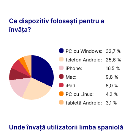
Sursa tuturor statisticilor de învățare: curs online
de spaniolă sudamericană, din date de la 5.168
(de) cursanți de spaniolă sudamericană.
Acestea sunt avantajele pe care le ai
dacă înveți spaniola sudamericană cu
ajutorul cursurilor de la 17 Minute
Languages:
Profesional: