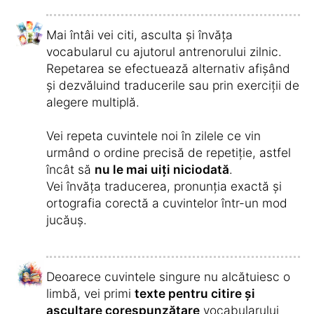
Și pentru a-ți fi mai ușor,
tot conținutul îți
este prezentat automat
,
astfel încât să
continui mereu să înveți din punctul
potrivit
.
Depinde în totalitate de tine dacă înveți, de
ex., timp de trei minute, 17 minute sau o oră
pe zi.
Există, de asemenea, o serie de elemente
care îți vor spori motivația de a continua să
înveți: există un
sistem de puncte
sofisticat pentru fiecare cuvânt învățat
.
Cu cât dedici mai mult timp învățării în
fiecare zi, cu atât este mai mare scorul pe
care îl vei obține pentru fiecare cuvânt