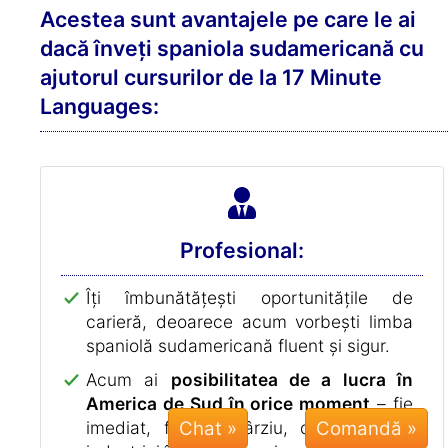
poate chiar cu iubirea vieții tale!
Dacă ești într-o relație bilingvă,
vorbind
limba spaniolă sudamericană perfect
vă va îmbunătăți comunicarea unul cu
celălalt
.
Călătoritul:
Extinde-ți orizonturile călătorind în
America de Sud, fiind capabil/ă
să
înțelegi pe toată lumea
și discutând cu
localnicii.
Chat »