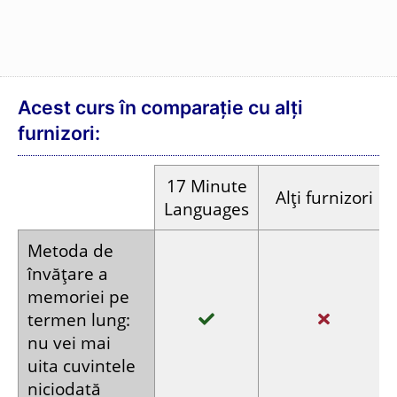
Antrenor
audio
suplimentar
Înregistrări
Texte și
realizate
vocabular
Deseori voci
de
înregistrate
cumputerizate
vorbitori
calitativ
nativi
Plătești o
Deseori
Plata
singură
abonamente
dată
lunare
Iată cum vei progresa rapid cu cursul de
spaniolă sudamericană: