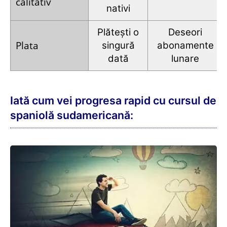
Dacă alegi cursul de bază, vei
învăța 1.300
de cuvinte și vei atinge astfel
,
nivelul A2
.
Prin urmare, pachetul complet îți oferă o
gamă mult mai largă de lecții și texte decât
cursul de bază și îți permite astfel să te
aprofundezi mult mai detaliat în limba
spaniolă sudamericană.
Mai întâi vei citi, asculta și învăța
vocabularul cu ajutorul antrenorului zilnic.
Repetarea se efectuează alternativ afișând
și dezvăluind traducerile sau prin exerciții de
alegere multiplă.
Vei repeta cuvintele noi în zilele ce vin
urmând o ordine precisă de repetiție, astfel
încât să
nu le mai uiți niciodată
.