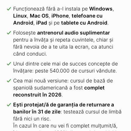
Ești protejat/ă de garanția de returnare a
banilor în 31 de zile
: testează cursul de limbă
fără nici un risc.
În cazul în care nu vei fi complet mulțumit/ă,
îți vom rambursa 100% din prețul de achiziție.
Comandă cursul de spaniolă sudamericană
»
Acest curs în comparație cu alți
furnizori:
17 Minute
Alți
furnizori
Languages