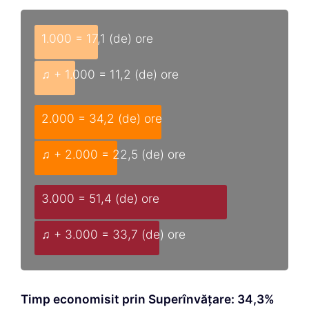
★ Timp economisit: 11,7 (de) ore
3.000 (de) cuvinte fără Superînvățare = 51,4
(de) ore
3.000 (de) cuvinte cu Superînvățare = 33,7 (de)
ore
★ Timp economisit: 17,7 (de) ore
Ce dispozitiv folosești pentru a
învăța?
PC cu Windows:
32,7 %
telefon Android:
25,6 %
iPhone:
16,5 %