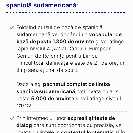
spaniolă sudamericană:
Folosind cursul de bază de spaniolă
sudamericană vei dobândi un
vocabular de
bază de peste 1.300 de cuvinte
și vei atinge
rapid nivelul A1/A2 al Cadrului European
Comun de Referință pentru Limbi.
Timpul total de învățare este de 21 de ore, un
timp senzațional de scurt.
Dacă alegi
pachetul complet de limba
spaniolă sudamericană
, vei învăța chiar și
peste
5.000 de cuvinte
și vei atinge nivelul
C1/C2.
Prin intermediul unor
expresii și texte de
dialog
care sunt coordonate cu precizie, vei
învăța cuvintele în
contextul lor tematic
și în