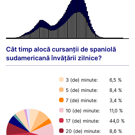
limba spaniolă sudamericană cu
ajutorul muzicii pentru Superînvățare?
Atât durează, în medie, învățarea a spaniolă
sudamericană (de) cuvinte în cadrul antrenorului
de zi cu zi, cu ajutorul metodei de învățare a
memoriei pe termen lung:
1.000 = 17,1 (de) ore
♫ + 1.000 = 11,2 (de) ore
2.000 = 34,2 (de) ore
♫ + 2.000 = 22,5 (de) ore