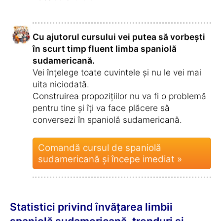
Pentru a comunica
10,9 %
cu rudele
Pentru prietenii
5,1 %
internaționale
Pentru a cunoaște
3,8 %
noi culturi
Pentru
3,2 %
îmbunătățirea
memoriei
Pentru profesie și
1,5 %
carieră
Pentru școală,
0,4 %
facultate sau stagiu
de practică