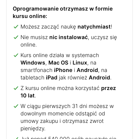
Oprogramowanie otrzymasz w formie
kursu online:
Możesz zacząć naukę
natychmiast
!
Nie musisz
nic instalować
, uczysz się
online.
Kurs online działa w systemach
Windows
,
Mac OS
i
Linux
, na
smartfonach
iPhone
i
Android
, na
tabletach
iPad
jak również
Android
.
Z kursu online można korzystać
przez
10 lat
.
W ciągu pierwszych 31 dni możesz w
dowolnym momencie odstąpić od
umowy zakupu i otrzymasz zwrot
pieniędzy.
Już ponad 540 000 osób nauczyło się