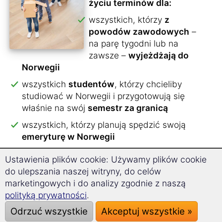
życiu terminów dla:
wszystkich, którzy
z
powodów zawodowych
–
na parę tygodni lub na
zawsze –
wyjeżdżają do
Norwegii
wszystkich
studentów
, którzy chcieliby
studiować w Norwegii i przygotowują się
właśnie na swój
semestr za granicą
wszystkich, którzy planują spędzić swoją
emeryturę w Norwegii
wszystkich, którzy spędza następny
rok
Ustawienia plików cookie: Używamy plików cookie
szkolny w Norwegii
do ulepszania naszej witryny, do celów
wszystkich, którzy ubiegają się o
praktykę
marketingowych i do analizy zgodnie z naszą
w Norwegii
polityką prywatności
.
Odrzuć wszystkie
wszystkich, którzy wyjeżdżają do Norwegii z
Akceptuj wszystkie »