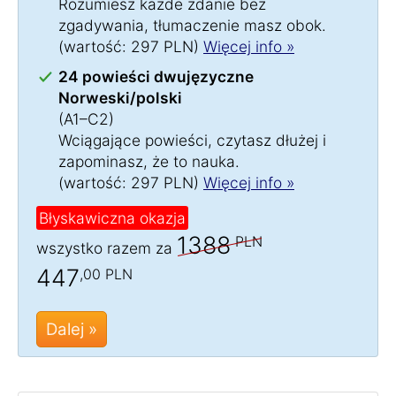
Rozumiesz każde zdanie bez
zgadywania, tłumaczenie masz obok.
(wartość: 297 PLN)
Więcej info »
24 powieści dwujęzyczne
Norweski/polski
(A1–C2)
Wciągające powieści, czytasz dłużej i
zapominasz, że to nauka.
(wartość: 297 PLN)
Więcej info »
Błyskawiczna okazja
1388
PLN
wszystko razem za
447
,00 PLN
Dalej »