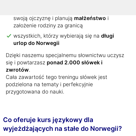
programu
Au-Pair
wszystkich, którzy z miłości opuszczają
swoją ojczyznę i planują
małżeństwo
i
założenie rodziny za granicą
wszystkich, którzy wybierają się na
długi
urlop do Norwegii
Dzięki naszemu specjalnemu słownictwu uczysz
się i powtarzasz
ponad 2.000 słówek i
zwrotów
.
Cała zawartość tego treningu słówek jest
podzielona na tematy i perfekcyjnie
przygotowana do nauki.
Co oferuje kurs językowy dla
wyjeżdżających na stałe do Norwegii?