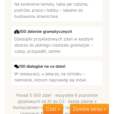
Na konkretne tematy, takie jak rodzina,
podróże, praca i hobby – idealne do
budowania słownictwa.
100 zbiorów gramatycznych
Dziesiątki przykładowych zdań w każdym
zbiorze do jednego rozdziału gramatyki –
czasy, przypadki, zaimki.
150 dialogów na co dzień
W restauracji, u lekarza, na lotnisku –
niemiecki, którym naprawdę się mówi.
Ponad 5 000 zdań · wszystkie 6 poziomów
językowych od A1 do C2 · każde zdanie z
tłumaczeniem obok · pełne nagranie lektorskie
Czat »
(niemiecki & polski) · 3 minuty na tekst