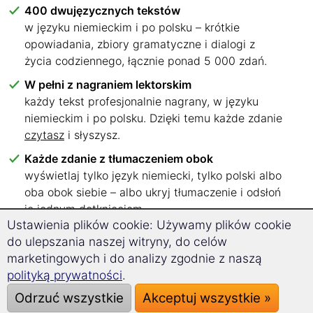
400 dwujęzycznych tekstów
w języku niemieckim i po polsku – krótkie
opowiadania, zbiory gramatyczne i dialogi z
życia codziennego, łącznie ponad 5 000 zdań.
W pełni z nagraniem lektorskim
każdy tekst profesjonalnie nagrany, w języku
niemieckim i po polsku. Dzięki temu każde zdanie
czytasz
i słyszysz.
Każde zdanie z tłumaczeniem obok
wyświetlaj tylko język niemiecki, tylko polski albo
oba obok siebie – albo ukryj tłumaczenie i odsłoń
je jednym dotknięciem.
Ustawienia plików cookie: Używamy plików cookie
Sześć poziomów językowych, przejrzyście
do ulepszania naszej witryny, do celów
uporządkowanych
marketingowych i do analizy zgodnie z naszą
od A1 do C2 – od razu wiesz, od jakich tekstów
polityką prywatności
.
zacząć.
Odrzuć wszystkie
Akceptuj wszystkie »
Czytaj, gdzie tylko chcesz