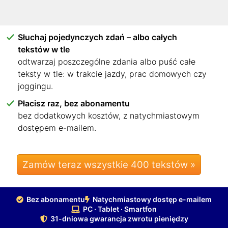
w przeglądarce na komputerze, tablecie lub
smartfonie. Bez aplikacji, bez instalacji.
Słuchaj pojedynczych zdań – albo całych
tekstów w tle
odtwarzaj poszczególne zdania albo puść całe
teksty w tle: w trakcie jazdy, prac domowych czy
joggingu.
Płacisz raz, bez abonamentu
bez dodatkowych kosztów, z natychmiastowym
dostępem e-mailem.
Zamów teraz wszystkie 400 tekstów »
Bez abonamentu
Natychmiastowy dostęp e-mailem
PC · Tablet · Smartfon
31-dniowa gwarancja zwrotu pieniędzy