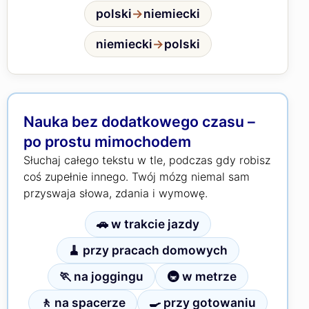
polski
→
niemiecki
niemiecki
→
polski
Nauka bez dodatkowego czasu –
po prostu mimochodem
Słuchaj całego tekstu w tle, podczas gdy robisz
coś zupełnie innego. Twój mózg niemal sam
przyswaja słowa, zdania i wymowę.
🚗 w trakcie jazdy
🧹 przy pracach domowych
🏃 na joggingu
🚇 w metrze
🚶 na spacerze
🍳 przy gotowaniu