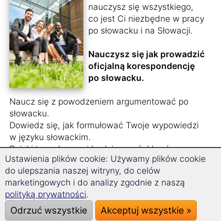
nauczysz się wszystkiego,
co jest Ci niezbędne w pracy
po słowacku i na Słowacji.
Nauczysz się jak prowadzić
oficjalną korespondencję
po słowacku.
Naucz się z powodzeniem argumentować po
słowacku.
Dowiedz się, jak formułować Twoje wypowiedzi
w języku słowackim.
Dzięki temu kursowi będziesz mógł brać
Ustawienia plików cookie: Używamy plików cookie
aktywny udział w spotkaniach biznesowych po
do ulepszania naszej witryny, do celów
słowacku.
marketingowych i do analizy zgodnie z naszą
polityką prywatności
.
Aplikuj o pracę po słowacku.
Otrzymasz praktyczne słownictwo i istotne
Odrzuć wszystkie
Akceptuj wszystkie »
zwroty, aby wywrzeć dobre wrażenie na