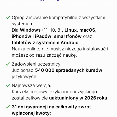
Oprogramowanie kompatybilne z wszystkimi
systemami:
Dla
Windows
(11, 10, 8),
Linux
,
macOS
,
iPhonów
i
iPadów
,
smartfonów
oraz
tabletów z systemem Android
.
Nauka online, nie musisz niczego instalować i
możesz od razu zacząć naukę.
Zadowoleni uczestnicy:
Już ponad
540 000 sprzedanych kursów
językowych!
Najnowsza wersja:
Kurs ekspresowy języka indonezyjskiego
został całkowicie
uaktualniony w 2026 roku
.
31 dni gwarancji na całkowity zwrot
wpłaconej kwoty: