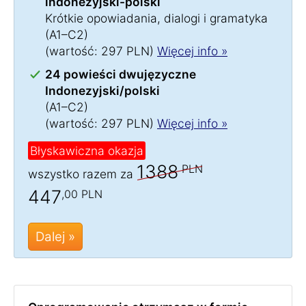
indonezyjski-polski
Krótkie opowiadania, dialogi i gramatyka
(A1–C2)
(wartość: 297 PLN)
Więcej info »
24 powieści dwujęzyczne
Indonezyjski/polski
(A1–C2)
(wartość: 297 PLN)
Więcej info »
Błyskawiczna okazja
1388
PLN
wszystko razem za
447
,00 PLN
Dalej »