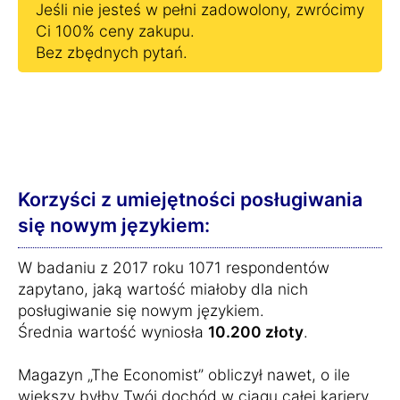
Jeśli nie jesteś w pełni zadowolony, zwrócimy
Ci 100% ceny zakupu.
Bez zbędnych pytań.
Korzyści z umiejętności posługiwania
się nowym językiem:
W badaniu z 2017 roku 1071 respondentów
zapytano, jaką wartość miałoby dla nich
posługiwanie się nowym językiem.
Średnia wartość wyniosła
10.200 złoty
.
Magazyn „The Economist” obliczył nawet, o ile
większy byłby Twój dochód w ciągu całej kariery