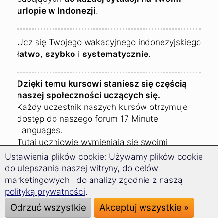
urlopie w Indonezji
.
Ucz się Twojego wakacyjnego indonezyjskiego
łatwo
,
szybko
i
systematycznie
.
Dzięki temu kursowi staniesz się częścią
naszej społeczności uczących się.
Każdy uczestnik naszych kursów otrzymuje
dostęp do naszego forum 17 Minute
Languages.
Tutaj uczniowie wymieniają się swoimi
doświadczeniami i radami dotyczącymi
Ustawienia plików cookie: Używamy plików cookie
podróży do Indonezji.
do ulepszania naszej witryny, do celów
marketingowych i do analizy zgodnie z naszą
polityką prywatności
.
Odrzuć wszystkie
Akceptuj wszystkie »