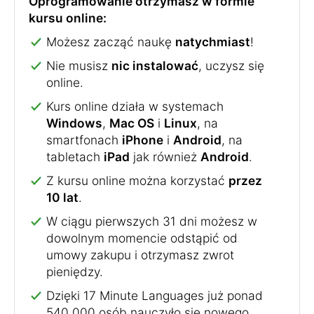
Oprogramowanie otrzymasz w formie
kursu online:
Możesz zacząć naukę
natychmiast
!
Nie musisz
nic instalować
, uczysz się
online.
Kurs online działa w systemach
Windows
,
Mac OS
i
Linux
, na
smartfonach
iPhone
i
Android
, na
tabletach
iPad
jak również
Android
.
Z kursu online można korzystać
przez
10 lat
.
W ciągu pierwszych 31 dni możesz w
dowolnym momencie odstąpić od
umowy zakupu i otrzymasz zwrot
pieniędzy.
Dzięki 17 Minute Languages już ponad
540 000 osób nauczyło się nowego