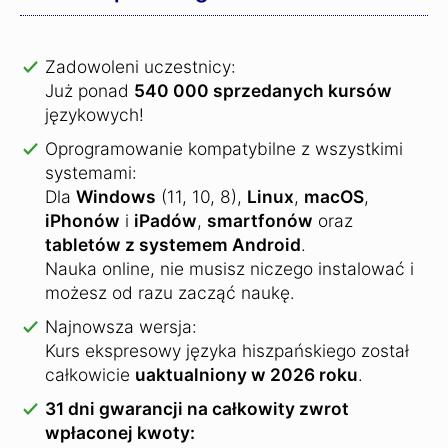
Zadowoleni uczestnicy:
Już ponad
540 000 sprzedanych kursów
językowych!
Oprogramowanie kompatybilne z wszystkimi
systemami:
Dla
Windows
(11, 10, 8),
Linux
,
macOS
,
iPhonów
i
iPadów
,
smartfonów
oraz
tabletów z systemem Android
.
Nauka online, nie musisz niczego instalować i
możesz od razu zacząć naukę.
Najnowsza wersja:
Kurs ekspresowy języka hiszpańskiego został
całkowicie
uaktualniony w 2026 roku
.
31 dni gwarancji na całkowity zwrot
wpłaconej kwoty: