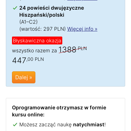
24 powieści dwujęzyczne
Hiszpański/polski
(A1–C2)
(wartość: 297 PLN)
Więcej info »
Błyskawiczna okazja
1388
PLN
wszystko razem za
447
,00 PLN
Dalej »
Oprogramowanie otrzymasz w formie
kursu online:
Możesz zacząć naukę
natychmiast
!