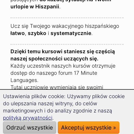
urlopie w Hiszpanii
.
Ucz się Twojego wakacyjnego hiszpańskiego
łatwo
,
szybko
i
systematycznie
.
Dzięki temu kursowi staniesz się częścią
naszej społeczności uczących się.
Każdy uczestnik naszych kursów otrzymuje
dostęp do naszego forum 17 Minute
Languages.
Tutaj uczniowie wymieniają się swoimi
doświadczeniami i radami dotyczącymi
Ustawienia plików cookie: Używamy plików cookie
podróży do Hiszpanii.
do ulepszania naszej witryny, do celów
marketingowych i do analizy zgodnie z naszą
polityką prywatności
.
Odrzuć wszystkie
Akceptuj wszystkie »