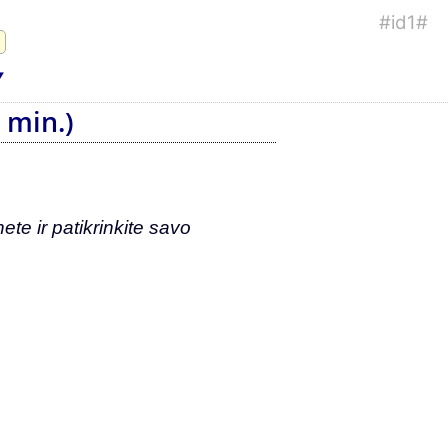
#id1#
 min.)
ete ir patikrinkite savo