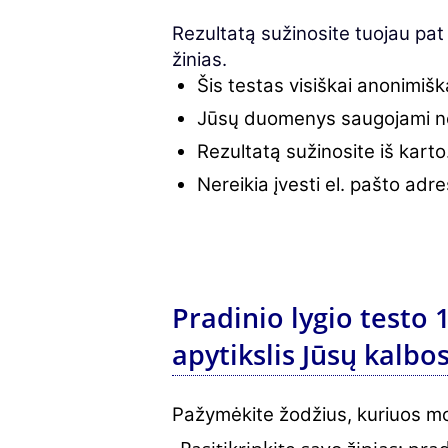
Rezultatą sužinosite tuojau pat
žinias.
Šis testas visiškai anonimišk
Jūsų duomenys saugojami n
Rezultatą sužinosite iš karto
Nereikia įvesti el. pašto adr
Pradinio lygio testo 1
apytikslis Jūsų kalbo
Pažymėkite žodžius, kuriuos mok