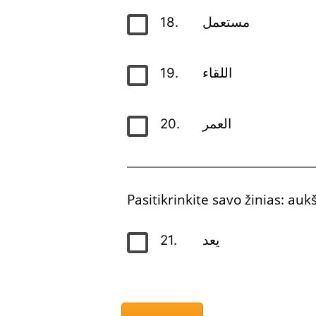
18.
مستعمل
19.
اللقاء
20.
العمر
Pasitikrinkite savo žinias: a
21.
يعد