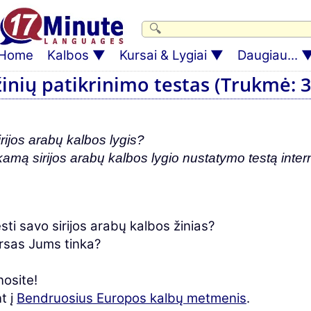
Home
Kalbos
Kursai & Lygiai
Daugiau...
žinių patikrinimo testas (Trukmė: 3
ijos arabų kalbos lygis?
kamą sirijos arabų kalbos lygio nustatymo testą intern
sti savo sirijos arabų kalbos žinias?
rsas Jums tinka?
nosite!
t į
Bendruosius Europos kalbų metmenis
.