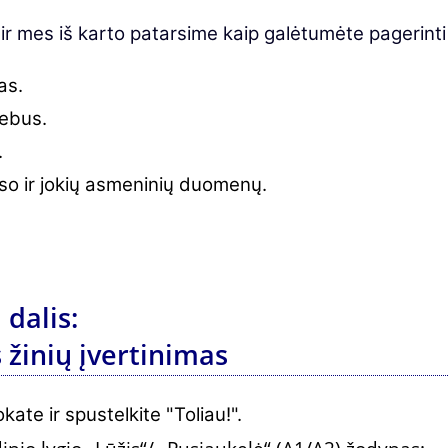
 ir mes iš karto patarsime kaip galėtumėte pagerinti
as.
ebus.
.
eso ir jokių asmeninių duomenų.
 dalis:
s žinių įvertinimas
ate ir spustelkite "Toliau!".