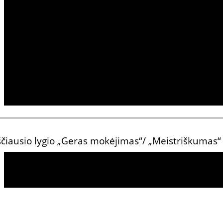
panaudotas, padevėtas (bdv.)
susitikimas
amžius
ukščiausio lygio „Geras mokėjimas“/ „Meistriškumas
skaičiuoti