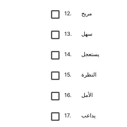
12.
مريح
13.
سهل
14.
يستعجل
15.
النظرة
16.
الأمل
17.
يداعب