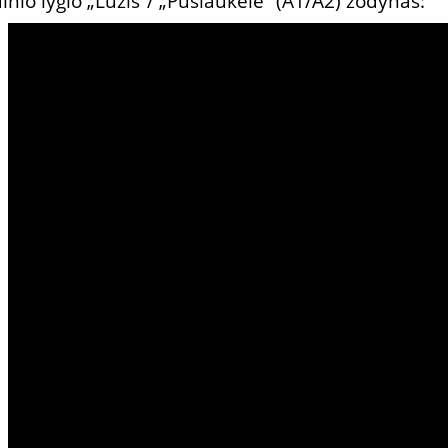
dinio lygio „Lūžis“/ „Pusiaukelė“ (A1/A2) žodynas:
matyti
dvidešimt šeši
ežeras
ketvirtadienis
švariai, švarus, švari, švarūs, švarios
nerūkantis