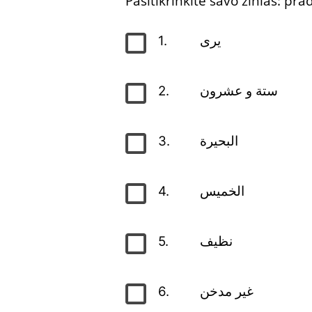
Pasitikrinkite savo žinias: pra
1.
يرى
2.
ستة و عشرون
3.
البحيرة
4.
الخميس
5.
نظيف
6.
غير مدخن