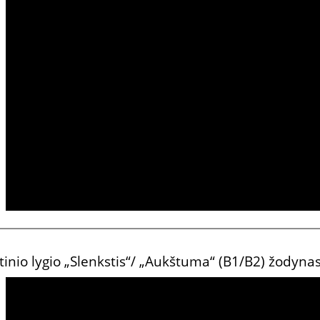
nerimauti, jaudintis
tinkamai, tinkamas, tinkama, tinkami, tinkamos
dantų pasta
vardas
utinio lygio „Slenkstis“/ „Aukštuma“ (B1/B2) žodynas
sudėtingai, sudėtingas, sudėtinga, sudėtingi, su