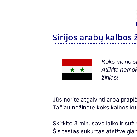
Sirijos arabų kalbos 
Koks mano sir
Atlikite nemo
žinias!
Jūs norite atgaivinti arba praplė
Tačiau nežinote koks kalbos ku
Skirkite 3 min. savo laiko ir suži
Šis testas sukurtas atsižvelgian