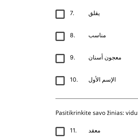
7.
يقلق
8.
مناسب
9.
معجون أسنان
10.
الإسم الأول
Pasitikrinkite savo žinias: vid
11.
معقد