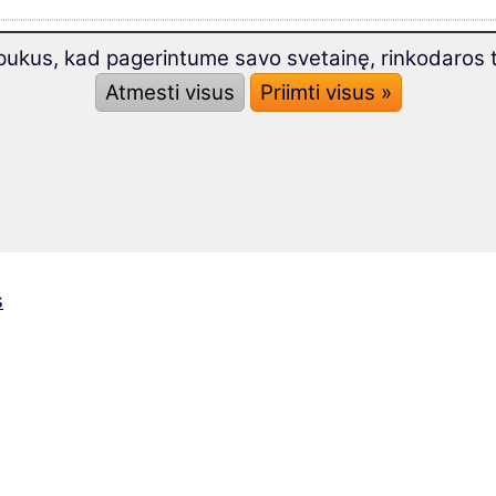
kus, kad pagerintume savo svetainę, rinkodaros tik
 gramatika
Atmesti visus
Priimti visus »
s