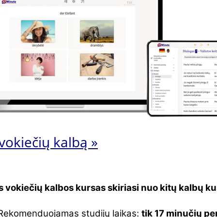
vokiečių kalbą »
is vokiečių kalbos kursas skiriasi nuo kitų kalbų k
Rekomenduojamas studijų laikas:
tik 17 minučių pe