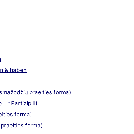
e
in & haben
iksmažodžių praeities forma)
 ir Partizip II)
eities forma)
.praeities forma)