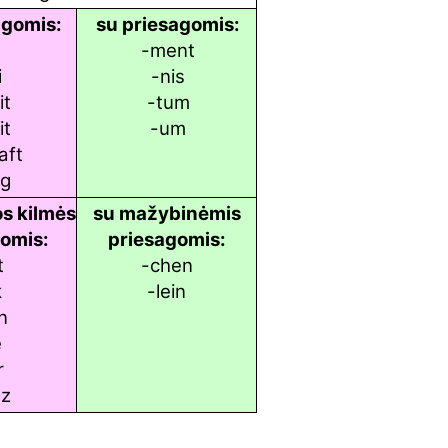
agomis:
su priesagomis:
e
-ment
i
-nis
it
-tum
it
-um
aft
ng
s kilmės
su mažybinėmis
gomis:
priesagomis:
t
-chen
k
-lein
n
e
r
nz