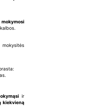
es mokymosi
kalbos.
, mokysitės
prasta:
as.
mokymąsi
ir
ą kiekvieną