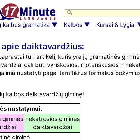
ų kalbos gramatika
Kalbos
Kursai & Lygiai
 apie daiktavardžius:
prastai turi artikelį, kuris yra jų gramatinės giminės
vardžiai gali būti vyriškosios, moteriškosios ir neka
alima nustatyti pagal tam tikrus formalius požymius
ių kalbos daiktavardžių giminę!
nės nustatymui:
 giminės
nekatrosios giminės
rdžiai
daiktavardžiai
tinė giminė