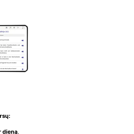
ursų:
r dieną
.