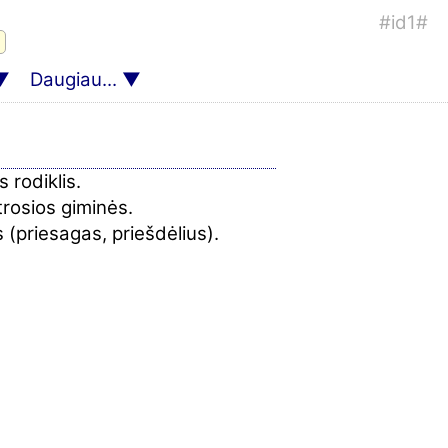
#id1#
Daugiau...
 rodiklis.
trosios giminės.
 (priesagas, priešdėlius).