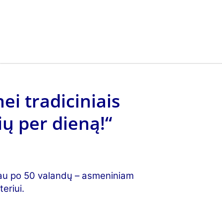
ei tradiciniais
ų per dieną!“
 jau po 50 valandų – asmeniniam
eriui.