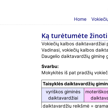
Home
Vokieči
Ką turėtumėte žinoti
Vokiečių kalbos daiktavardžiai pa
Vadinasi, vokiečių kalbos daikta
Daugelio daiktavardžių giminę g
Svarbu:
Mokykitės iš pat pradžių vokieč
Taisyklės daiktavardžių gimi
vyriškos giminės
moteriškos
daiktavardžiai
daiktava
daiktavardžių reikšmė = grama