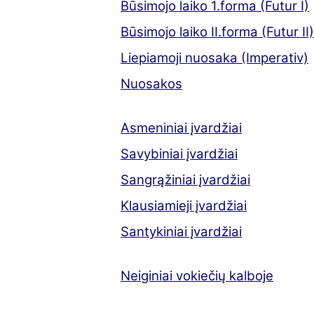
Būsimojo laiko 1.forma (Futur I)
Būsimojo laiko II.forma (Futur II)
Liepiamoji nuosaka (Imperativ)
Nuosakos
Asmeniniai įvardžiai
Savybiniai įvardžiai
Sangrąžiniai įvardžiai
Klausiamieji įvardžiai
Santykiniai įvardžiai
Neiginiai vokiečių kalboje