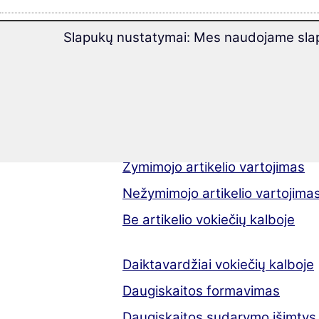
Slapukų nustatymai: Mes naudojame slapu
Vokiečių kalbos
Vokiečių kalbos gramatika
Artikelis vokiečių kalboje
Žymimojo artikelio vartojimas
Nežymimojo artikelio vartojima
Be artikelio vokiečių kalboje
Daiktavardžiai vokiečių kalboje
Daugiskaitos formavimas
Daugiskaitos sudarymo išimtys