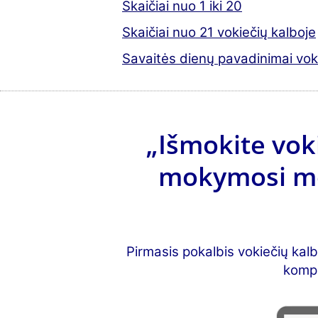
Skaičiai nuo 1 iki 20
Skaičiai nuo 21 vokiečių kalboje
Savaitės dienų pavadinimai vok
„Išmokite voki
mokymosi met
Pirmasis pokalbis vokiečių kal
kompi