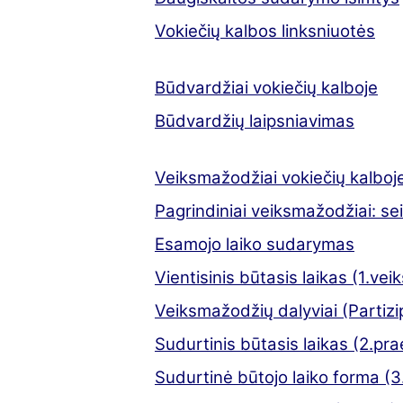
Vokiečių kalbos linksniuotės
Būdvardžiai vokiečių kalboje
Būdvardžių laipsniavimas
Veiksmažodžiai vokiečių kalboj
Pagrindiniai veiksmažodžiai: se
Esamojo laiko sudarymas
Vientisinis būtasis laikas (1.ve
Veiksmažodžių dalyviai (Partizip I
Sudurtinis būtasis laikas (2.pra
Sudurtinė būtojo laiko forma (3