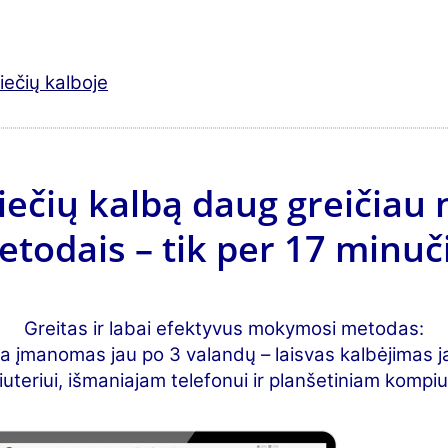
iečių kalboje
ečių kalbą daug greičiau n
odais – tik per 17 minuči
Greitas ir labai efektyvus mokymosi metodas:
ba įmanomas jau po 3 valandų – laisvas kalbėjimas
uteriui, išmaniajam telefonui ir planšetiniam kompiut