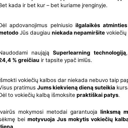
Bet kada ir bet kur – bet kuriame įrenginyje.
Dėl apdovanojimus pelniusio
ilgalaikės atminti
metodo
Jūs daugiau
niekada nepamiršite
vokiečių 
Naudodami naująją
Superlearning technologiją
24,4 % greičiau
ir tapsite ypač imlūs.
Išmokti vokiečių kalbos dar niekada nebuvo taip pa
Visus pratimus
Jums kiekvieną dieną suteikia
kurs
Dėl to vokiečių kalbą išmoksite
praktiškai patys
.
Įvairūs mokymosi metodai garantuoja
linksmą 
sėkmę bei
motyvuoja Jus mokytis vokiečių kalb
dieną
.