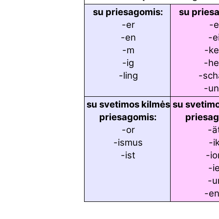
su priesagomis:
su pries
-er
-
-en
-e
-m
-ke
-ig
-he
-ling
-sch
-u
su svetimos kilmės
su svetimo
priesagomis:
priesa
-or
-ä
-ismus
-i
-ist
-io
-i
-u
-e