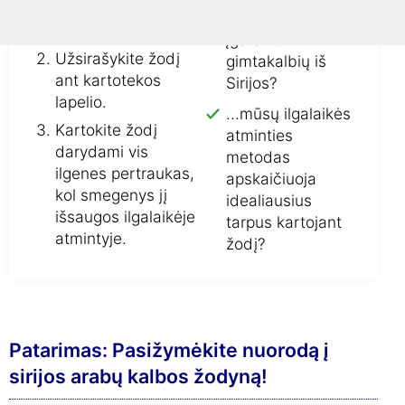
garsiai, geriausiai
mūsų kursuose
kelis kartus iš eilės.
įgarsinti
Užsirašykite žodį
gimtakalbių iš
ant kartotekos
Sirijos?
lapelio.
...mūsų ilgalaikės
Kartokite žodį
atminties
darydami vis
metodas
ilgenes pertraukas,
apskaičiuoja
kol smegenys jį
idealiausius
išsaugos ilgalaikėje
tarpus kartojant
atmintyje.
žodį?
Patarimas: Pasižymėkite nuorodą į
sirijos arabų kalbos žodyną!