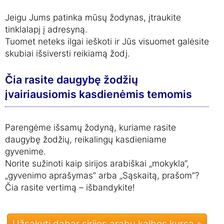
Jeigu Jums patinka mūsų žodynas, įtraukite
tinklalapį į adresyną.
Tuomet neteks ilgai ieškoti ir Jūs visuomet galėsite
skubiai išsiversti reikiamą žodį.
Čia rasite daugybę žodžių
įvairiausiomis kasdienėmis temomis
Parengėme išsamų žodyną, kuriame rasite
daugybę žodžių, reikalingų kasdieniame
gyvenime.
Norite sužinoti kaip sirijos arabiškai „mokykla“,
„gyvenimo aprašymas” arba „Sąskaitą, prašom”?
Čia rasite vertimą – išbandykite!
Užsakyti dabar sirijos arabų kalbos kursą »