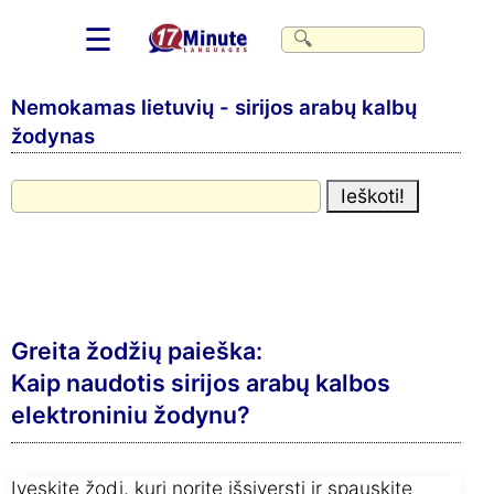
☰
Nemokamas lietuvių - sirijos arabų kalbų
žodynas
Greita žodžių paieška:
Kaip naudotis sirijos arabų kalbos
elektroniniu žodynu?
Įveskite žodį, kurį norite išsiversti ir spauskite