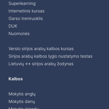
Superlearning
Internetinis kursas
Garso treniruoklis
DUK
Nuomonės
Verslo sirijos arabų kalbos kursas
Sirijos arabų kalbos lygio nustatymo testas
Lietuvių ↔ sirijos arabų žodynas
Kalbos
Mokytis anglų
Mokytis danų
Mokytis islandų