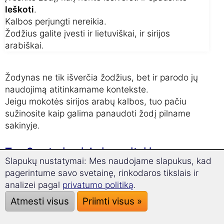
Ieškoti
.
Kalbos perjungti nereikia.
Žodžius galite įvesti ir lietuviškai, ir sirijos
arabiškai.
Žodynas ne tik išverčia žodžius, bet ir parodo jų
naudojimą atitinkamame kontekste.
Jeigu mokotės sirijos arabų kalbos, tuo pačiu
sužinosite kaip galima panaudoti žodį pilname
sakinyje.
Top 3 patarimai, kaip greitai ir
Slapukų nustatymai: Mes naudojame slapukus, kad
sėkmingai išmokti naujų žodžių:
pagerintume savo svetainę, rinkodaros tikslais ir
analizei pagal
privatumo politiką
.
Atmesti visus
Priimti visus »
Besimokydami
Ar žinojote, kad...
ištarkite naują žodį
...visi žodžiai