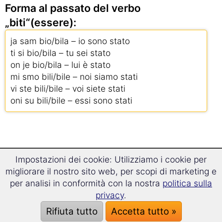
Forma al passato del verbo
„biti“(essere):
ja sam bio/bila – io sono stato
ti si bio/bila – tu sei stato
on je bio/bila – lui è stato
mi smo bili/bile – noi siamo stati
vi ste bili/bile – voi siete stati
oni su bili/bile – essi sono stati
Grammatica croata
Impostazioni dei cookie: Utilizziamo i cookie per
migliorare il nostro sito web, per scopi di marketing e
per analisi in conformità con la nostra
politica sulla
Grammatica in breve!
privacy
.
Rifiuta tutto
Accetta tutto »
Sostantivi & Genere