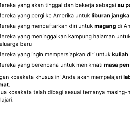
ereka yang akan tinggal dan bekerja sebagai
au p
ereka yang pergi ke Amerika untuk
liburan jangk
ereka yang mendaftarkan diri untuk
magang
di A
ereka yang meninggalkan kampung halaman untu
eluarga baru
ereka yang ingin mempersiapkan diri untuk
kuliah
ereka yang berencana untuk menikmati
masa pen
gan kosakata khusus ini Anda akan mempelajari
le
imat
.
ua kosakata telah dibagi sesuai temanya masing-m
lajari.