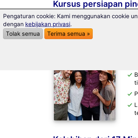
Kursus persiapan pin
Pengaturan cookie: Kami menggunakan cookie untu
dengan
kebijakan privasi
.
Tolak semua
Terima semua »
K
t
M
P
B
t
P
L
t