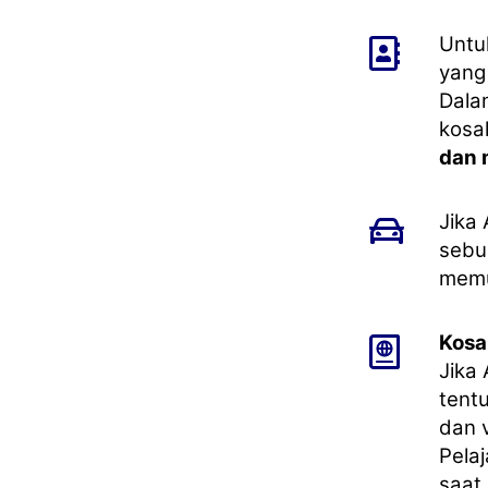
Untu
yang
Dala
kosa
dan 
Jika
sebu
memu
Kosa
Jika
tent
dan v
Pela
saat 