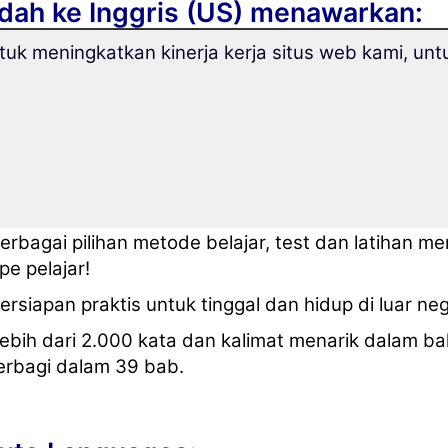
dah ke Inggris (US) menawarkan:
k meningkatkan kinerja kerja situs web kami, untu
umpulan kosakata lengkap yang dibutuhkan sehari-
emanya masing-masing.
etode belajar unik dengan memori jangka panjang 
elajarilah bahasa Inggris (US) dengan cepat, muda
erbagai pilihan metode belajar, test dan latihan m
ipe pelajar!
ersiapan praktis untuk tinggal dan hidup di luar neg
ebih dari 2.000 kata dan kalimat menarik dalam ba
erbagi dalam 39 bab.