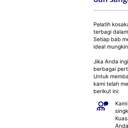
Pelatih kosa
terbagi dala
Setiap bab m
ideal mungkin
Jika Anda ing
berbagai per
Untuk memba
kami telah 
berikut ini:
Kami
singk
Kuas
Anda 