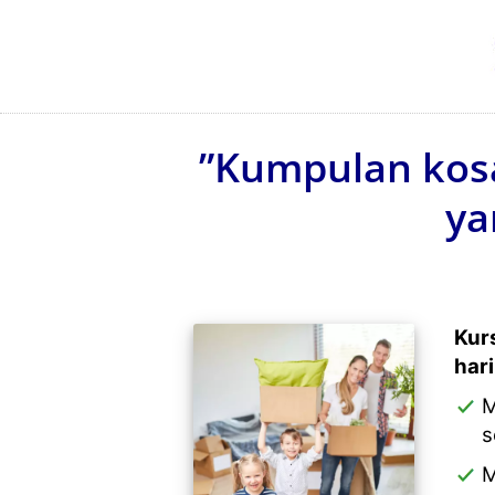
”Kumpulan kos
ya
Kur
har
M
s
M