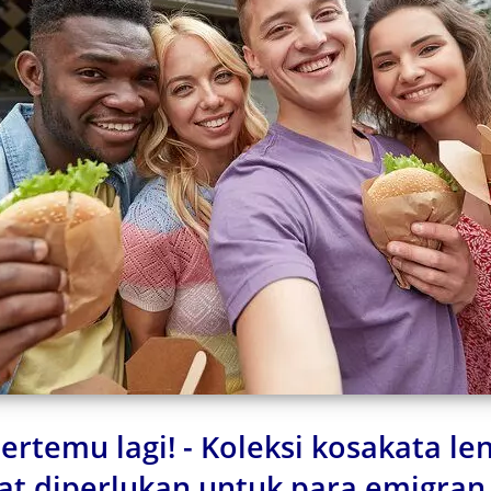
ertemu lagi! - Koleksi kosakata le
at diperlukan untuk para emigran