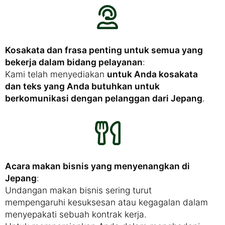
Kosakata dan frasa penting untuk semua yang
bekerja dalam bidang pelayanan
:
Kami telah menyediakan
untuk Anda kosakata
dan teks yang Anda butuhkan untuk
berkomunikasi dengan pelanggan dari Jepang
.
Acara makan bisnis yang menyenangkan di
Jepang
:
Undangan makan bisnis sering turut
mempengaruhi kesuksesan atau kegagalan dalam
menyepakati sebuah kontrak kerja.