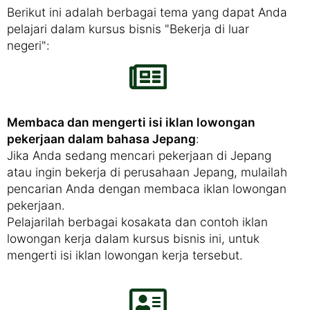
Berikut ini adalah berbagai tema yang dapat Anda
pelajari dalam kursus bisnis "Bekerja di luar
negeri":
Membaca dan mengerti isi iklan lowongan
pekerjaan dalam bahasa Jepang
:
Jika Anda sedang mencari pekerjaan di Jepang
atau ingin bekerja di perusahaan Jepang, mulailah
pencarian Anda dengan membaca iklan lowongan
pekerjaan.
Pelajarilah berbagai kosakata dan contoh iklan
lowongan kerja dalam kursus bisnis ini, untuk
mengerti isi iklan lowongan kerja tersebut.