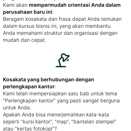
Kami akan
mempermudah orientasi Anda dalam
perusahaan baru ini
:
Beragam kosakata dan frasa dapat Anda temukan
dalam kursus bisnis ini, yang akan membantu
Anda memahami struktur dan organisasi dengan
mudah dan cepat.
Kosakata yang berhubungan dengan
perlengkapan kantor
:
Kami telah mempersiapkan satu bab untuk tema
"Perlengkapan kantor" yang pasti sangat berguna
untuk Anda.
Apakah Anda bisa menerjemahkan kata-kata
seperti "kursi kantor", "map", "bantalan stempel"
atau "kertas fotokopi"?