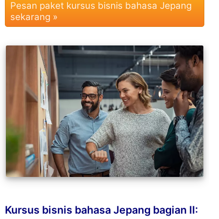
Pesan paket kursus bisnis bahasa Jepang
sekarang »
Kursus bisnis bahasa Jepang bagian II: