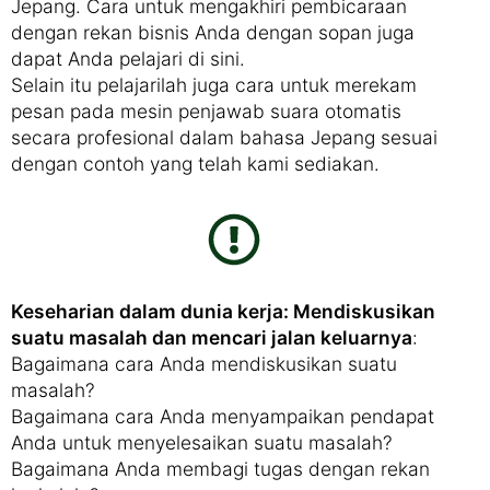
Jepang. Cara untuk mengakhiri pembicaraan
dengan rekan bisnis Anda dengan sopan juga
dapat Anda pelajari di sini.
Selain itu pelajarilah juga cara untuk merekam
pesan pada mesin penjawab suara otomatis
secara profesional dalam bahasa Jepang sesuai
dengan contoh yang telah kami sediakan.
Keseharian dalam dunia kerja: Mendiskusikan
suatu masalah dan mencari jalan keluarnya
:
Bagaimana cara Anda mendiskusikan suatu
masalah?
Bagaimana cara Anda menyampaikan pendapat
Anda untuk menyelesaikan suatu masalah?
Bagaimana Anda membagi tugas dengan rekan