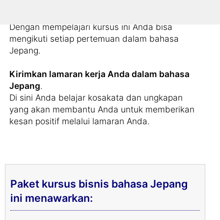
Belajarlah cara
mengemukakan pendapat Anda
dalam bahasa Jepang.
Dengan mempelajari kursus ini Anda bisa
mengikuti setiap pertemuan dalam bahasa
Jepang.
Kirimkan lamaran kerja Anda dalam bahasa
Jepang
.
Di sini Anda belajar kosakata dan ungkapan
yang akan membantu Anda untuk memberikan
kesan positif melalui lamaran Anda.
Paket kursus bisnis bahasa Jepang
ini menawarkan: