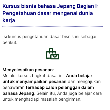
Kursus bisnis bahasa Jepang Bagian I:
Pengetahuan dasar mengenai dunia
kerja
Isi kursus pengetahuan dasar bisnis ini sebagai
berikut:
Menyelesaikan pesanan
:
Melalui kursus tingkat dasar ini,
Anda belajar
untuk menyampaikan pesanan
dan mengajukan
penawaran
terhadap calon pelanggan dalam
bahasa Jepang
. Selain itu, Anda juga belajar cara
untuk menghadapi masalah pengiriman.