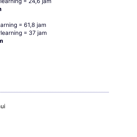
earning = 24,6 jam
m
arning = 61,8 jam
learning = 37 jam
m
ui