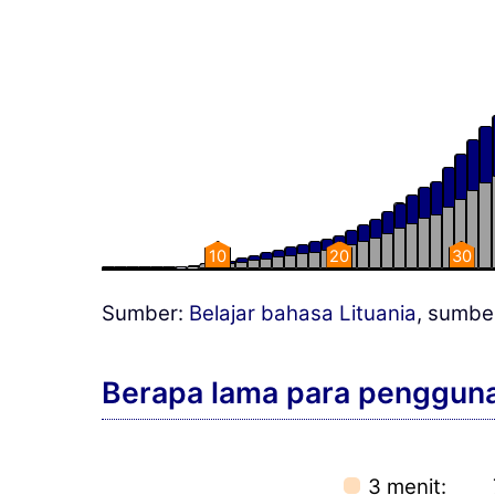
10
20
30
Sumber:
Belajar bahasa Lituania
, sumbe
Berapa lama para pengguna 
3 menit:
7