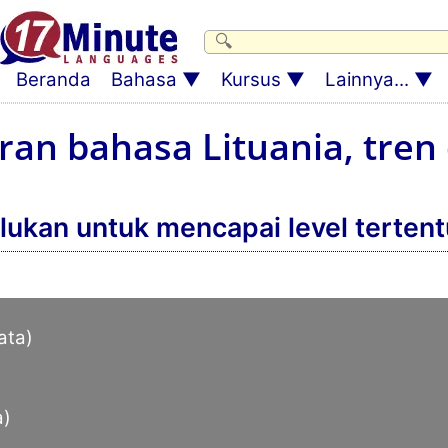
Beranda
Bahasa
Kursus
Lainnya...
aran bahasa Lituania, tre
rlukan untuk mencapai level terten
ata)
a)