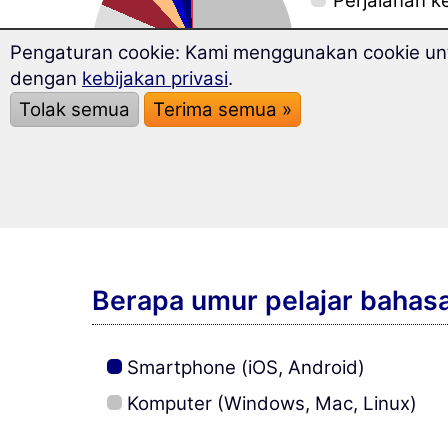
Perjalanan ke
Komunikasi 
Pengaturan cookie: Kami menggunakan cookie untu
Persahabatan
dengan
kebijakan privasi
.
Tolak semua
Terima semua »
Meningkatka
Berkenalan 
Sekolah, kul
Berapa umur pelajar bahasa
Smartphone (iOS, Android)
Komputer (Windows, Mac, Linux)