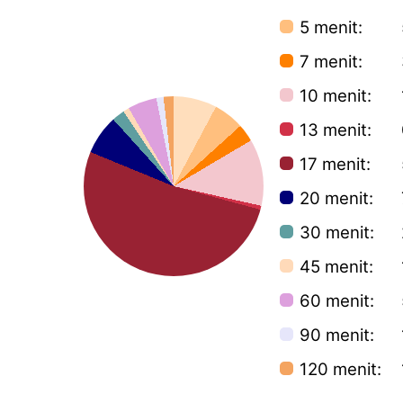
5 menit:
5
7 menit:
3
10 menit:
1
13 menit:
0
17 menit:
5
20 menit:
7
30 menit:
2
45 menit:
1
60 menit:
5
90 menit:
1
120 menit:
1