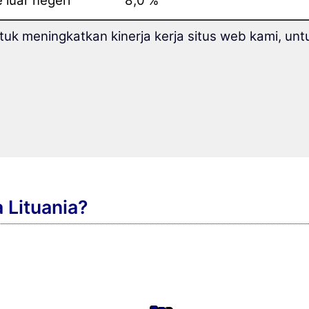
 luar negeri
8,0 %
dengan kerabat
6,7 %
k meningkatkan kinerja kerja situs web kami, untu
 internasional
4,7 %
n daya ingat
3,3 %
dengan budaya baru
2,9 %
iah atau magang
0,6 %
 Lituania?