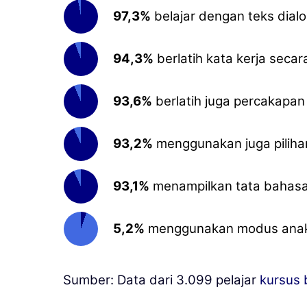
97,3%
belajar dengan teks dial
94,3%
berlatih kata kerja seca
93,6%
berlatih juga percakapan 
93,2%
menggunakan juga pilihan
93,1%
menampilkan tata bahasa 
5,2%
menggunakan modus anak-
Sumber: Data dari 3.099 pelajar
kursus 