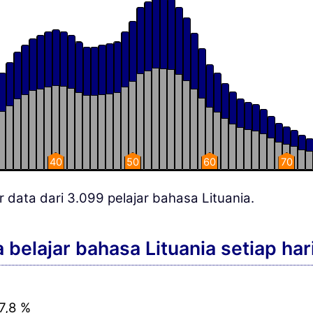
40
50
60
70
r data dari 3.099 pelajar bahasa Lituania.
belajar bahasa Lituania setiap har
,8 %