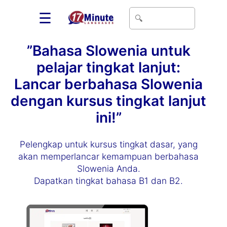
☰
”Bahasa Slowenia untuk
pelajar tingkat lanjut:
Lancar berbahasa Slowenia
dengan kursus tingkat lanjut
ini!”
Pelengkap untuk kursus tingkat dasar, yang
akan memperlancar kemampuan berbahasa
Slowenia Anda.
Dapatkan tingkat bahasa B1 dan B2.