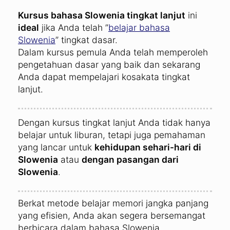
Kursus bahasa Slowenia tingkat lanjut
ini
ideal
jika Anda telah ”
belajar bahasa
Slowenia
” tingkat dasar.
Dalam kursus pemula Anda telah memperoleh
pengetahuan dasar yang baik dan sekarang
Anda dapat mempelajari kosakata tingkat
lanjut.
Dengan kursus tingkat lanjut Anda tidak hanya
belajar untuk liburan, tetapi juga pemahaman
yang lancar untuk
kehidupan sehari-hari di
Slowenia
atau
dengan pasangan dari
Slowenia
.
Berkat metode belajar memori jangka panjang
yang efisien, Anda akan segera bersemangat
berbicara dalam bahasa Slowenia.