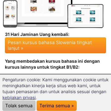
31 Hari Jaminan Uang kembali:
Pesan kursus bahasa Slowenia tingkat
lanjut »
Yang membedakan kursus bahasa ini dengan
kursus lainnya untuk tingkat B1/B2:
Waktu belajar yang disarankan hanya
Pengaturan cookie: Kami menggunakan cookie untuk
17 menit per hari
.
meningkatkan kinerja kerja situs web kami, untuk
Anda akan kagum melihat betapa
tujuan pemasaran dan untuk analisis sesuai dengan
cepat dan efisiennya Anda
kebijakan privasi
.
memperluas kosakata Anda
dengan
Tolak semua
Terima semua »
kursus ini!