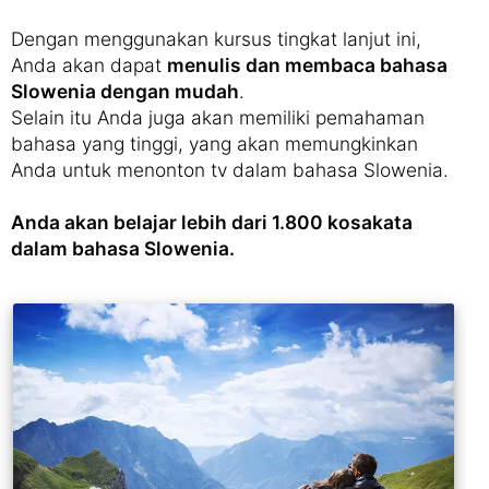
Dengan menggunakan kursus tingkat lanjut ini,
Anda akan dapat
menulis dan membaca bahasa
Slowenia dengan mudah
.
Selain itu Anda juga akan memiliki pemahaman
bahasa yang tinggi, yang akan memungkinkan
Anda untuk menonton tv dalam bahasa Slowenia.
Anda akan belajar lebih dari 1.800 kosakata
dalam bahasa Slowenia.