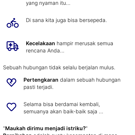
yang nyaman itu...
Di sana kita juga bisa bersepeda.
Kecelakaan
hampir merusak semua
rencana Anda...
Sebuah hubungan tidak selalu berjalan mulus.
Pertengkaran
dalam sebuah hubungan
pasti terjadi.
Selama bisa berdamai kembali,
semuanya akan baik-baik saja ...
"
Maukah dirimu menjadi istriku?
"