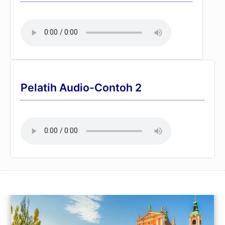
Pelatih Audio-Contoh 2