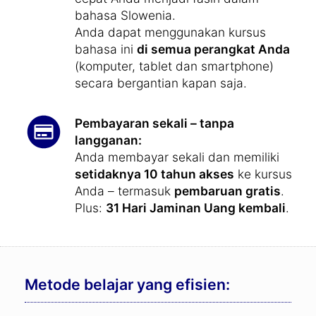
bahasa Slowenia.
Anda dapat menggunakan kursus
bahasa ini
di semua perangkat Anda
(komputer, tablet dan smartphone)
secara bergantian kapan saja.
Pembayaran sekali – tanpa
langganan:
Anda membayar sekali dan memiliki
setidaknya 10 tahun akses
ke kursus
Anda – termasuk
pembaruan gratis
.
Plus:
31 Hari Jaminan Uang kembali
.
Metode belajar yang efisien: