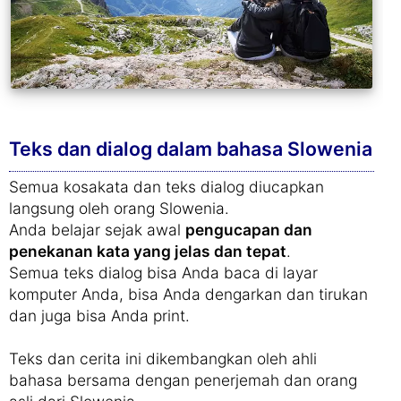
Teks dan dialog dalam bahasa Slowenia
Semua kosakata dan teks dialog diucapkan
langsung oleh orang Slowenia.
Anda belajar sejak awal
pengucapan dan
penekanan kata yang jelas dan tepat
.
Semua teks dialog bisa Anda baca di layar
komputer Anda, bisa Anda dengarkan dan tirukan
dan juga bisa Anda print.
Teks dan cerita ini dikembangkan oleh ahli
bahasa bersama dengan penerjemah dan orang