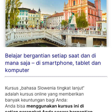
Belajar bergantian setiap saat dan di
mana saja – di smartphone, tablet dan
komputer
Kursus „bahasa Slowenia tingkat lanjut“
adalah kursus online yang memberikan
banyak keuntungan bagi Anda:
Anda bisa
menggunakan kursus ini di
setiap perangkat Anda secara bergantian
,