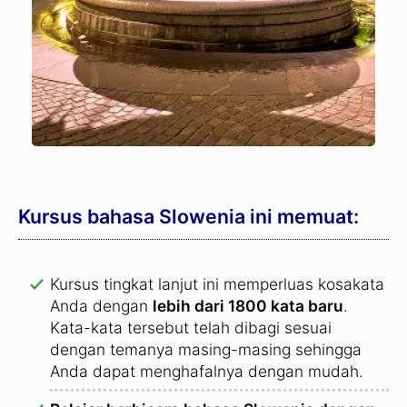
Kursus bahasa Slowenia ini memuat:
Kursus tingkat lanjut ini memperluas kosakata
Anda dengan
lebih dari 1800 kata baru
.
Kata-kata tersebut telah dibagi sesuai
dengan temanya masing-masing sehingga
Anda dapat menghafalnya dengan mudah.