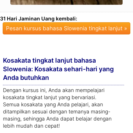
31 Hari Jaminan Uang kembali:
Pesan kursus bahasa Slowenia tingkat lanjut »
Kosakata tingkat lanjut bahasa
Slowenia: Kosakata sehari-hari yang
Anda butuhkan
Dengan kursus ini, Anda akan mempelajari
kosakata tingkat lanjut yang bervariasi.
Semua kosakata yang Anda pelajari, akan
ditampilkan sesuai dengan temanya masing-
masing, sehingga Anda dapat belajar dengan
lebih mudah dan cepat!