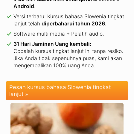
Android
.
Versi terbaru: Kursus bahasa Slowenia tingkat
lanjut telah
diperbaharui tahun 2026
.
Software multi media + Pelatih audio.
31 Hari Jaminan Uang kembali:
Cobalah kursus tingkat lanjut ini tanpa resiko.
Jika Anda tidak sepenuhnya puas, kami akan
mengembalikan 100% uang Anda.
Pesan kursus bahasa Slowenia tingkat
lanjut »