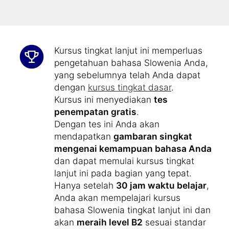
Kursus lanjutan mengajarkan Anda
lebih dari 1.800 kata baru
.
Kursus tingkat lanjut ini memperluas
pengetahuan bahasa Slowenia Anda,
yang sebelumnya telah Anda dapat
dengan
kursus tingkat dasar
.
Kursus ini menyediakan
tes
penempatan gratis
.
Dengan tes ini Anda akan
mendapatkan
gambaran singkat
mengenai kemampuan bahasa Anda
dan dapat memulai kursus tingkat
lanjut ini pada bagian yang tepat.
Hanya setelah
30 jam waktu belajar
,
Anda akan mempelajari kursus
bahasa Slowenia tingkat lanjut ini dan
akan
meraih level B2
sesuai standar