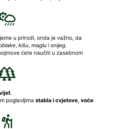
rijeme u prirodi, onda je važno, da
,
,
i
.
oblake
kišu
maglu
snijeg
 pojmove ćete naučiti u zasebnom
vijet
.
m poglavljima
stabla i cvjetove
,
voće