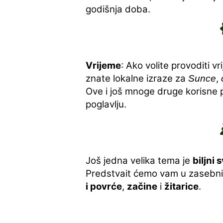
godišnja doba.
Vrijeme
: Ako volite provoditi v
znate lokalne izraze za
,
Sunce
Ove i još mnoge druge korisne
poglavlju.
Još jedna velika tema je
biljni s
Predstvait ćemo vam u zasebni
i povrće
,
začine
i
žitarice
.