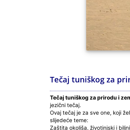
Tečaj tuniškog za pri
Tečaj tuniškog za prirodu i ze
jezični tečaj.
Ovaj tečaj je za sve one, koji ž
slijedeće teme:
Zaštita okoliša, životinjski i bilj