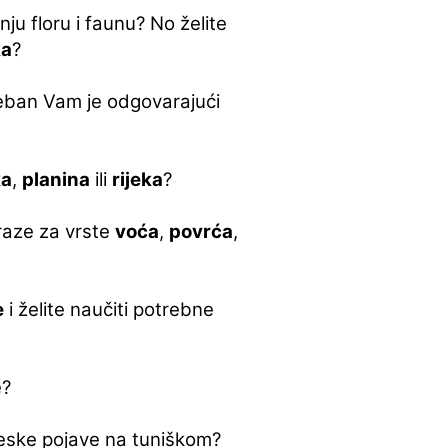
ju floru i faunu? No želite
ka
?
reban Vam je odgovarajući
ka
,
planina
ili
rijeka
?
zraze za vrste
voća
,
povrća
,
e
i želite naučiti potrebne
e?
eske pojave na tuniškom?