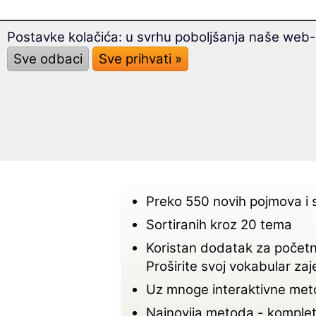
Želi
Postavke kolačića: u svrhu poboljšanja naše web-s
poz
Sve odbaci
Sve prihvati »
Onda
S te
idea
Preko 550 novih pojmova i s
Sortiranih kroz 20 tema
Koristan dodatak za početni
Proširite svoj vokabular z
Uz mnoge interaktivne me
Najnovija metoda - komple