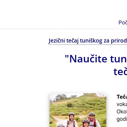
Po
Jezični tečaj tuniškog za priro
"Naučite tuni
te
Teča
voka
Okol
god