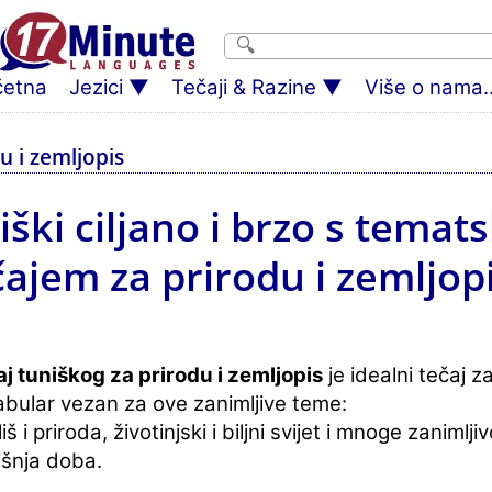
četna
Jezici
Tečaji & Razine
Više o nama..
du i zemljopis
ški ciljano i brzo s temat
čajem za prirodu i zemljopi
j tuniškog za prirodu i zemljopis
je idealni tečaj za
bular vezan za ove zanimljive teme:
iš i priroda, životinjski i biljni svijet i mnoge zanimlj
išnja doba.