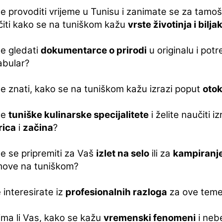
te provoditi vrijeme u Tunisu i zanimate se za tamošn
iti kako se na tuniškom kažu
vrste životinja i bilja
te gledati
dokumentarce o prirodi
u originalu i pot
abular?
te znati, kako se na tuniškom kažu izrazi poput
oto
te
tuniške kulinarske specijalitete
i želite naučiti i
rica
i
začina
?
te se pripremiti za Vaš
izlet na selo
ili za
kampiranj
move na tuniškom?
se interesirate iz
profesionalnih razloga
za ove tem
ma li Vas, kako se kažu
vremenski fenomeni
i neb