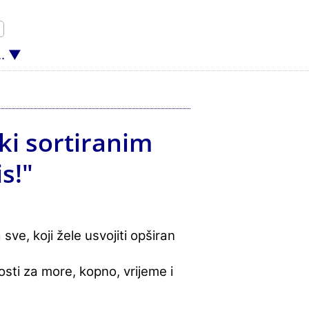
.
ski sortiranim
s!"
 sve, koji žele usvojiti opširan
ivosti za more, kopno, vrijeme i