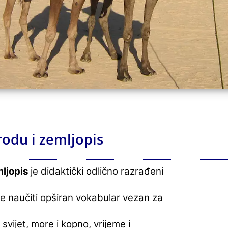
rodu i zemljopis
mljopis
je didaktički odlično razrađeni
ele naučiti opširan vokabular vezan za
ni svijet, more i kopno, vrijeme i