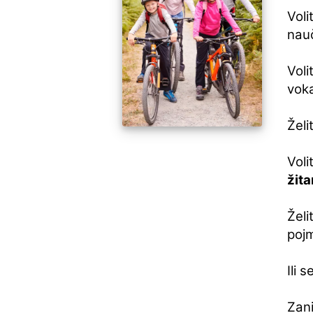
Voli
nauč
Voli
vok
Želi
Voli
žita
Želi
poj
Ili 
Zani