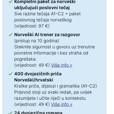
Kompletni paket za norveški
uključujući poslovni tečaj
Sve razine tečaja A1–C2 + paket
poslovnog tečaja norveškog
(vrijednost: 97 €)
Norveški AI trener za razgovor
(pristup na 10 godina)
Steknite sigurnost u govoru uz trenutne
povratne informacije i bez straha od
pogrešaka.
(vrijednost: 49 €)
Više info »
400 dvojezičnih priča
Norveški/hrvatski
Kratke priče, dijalozi i gramatika (A1–C2)
Prijevod stoji uz svaki redak, pa uvijek
razumijete i učite riječi u kontekstu.
(vrijednost: 49 €)
Više info »
24 dvojezična romana