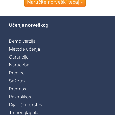
Naručite norveški tečaj »
Učenje norveškog
Demo verzija
Metode učenja
Garancija
Narudžba
Pregled
Sažetak
Prednosti
Raznolikost
Dijaloški tekstovi
Trener glagola