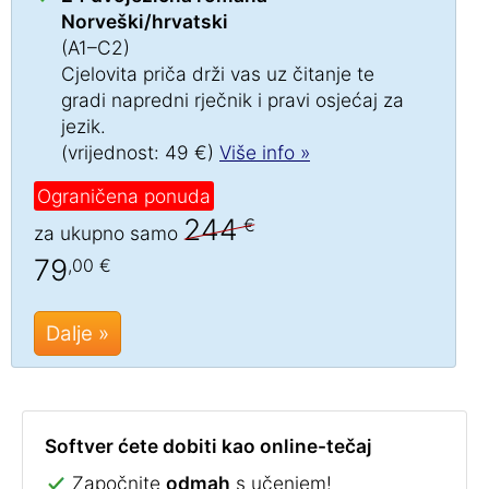
Norveški/hrvatski
(A1–C2)
Cjelovita priča drži vas uz čitanje te
gradi napredni rječnik i pravi osjećaj za
jezik.
(vrijednost: 49 €)
Više info »
Ograničena ponuda
244
€
za ukupno samo
79
,00 €
Dalje »
Softver ćete dobiti kao online-tečaj
Započnite
odmah
s učenjem!