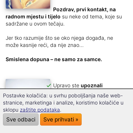
Pozdrav, prvi kontakt, na
radnom mjestu i tijelo
su neke od tema, koje su
sadržane u ovom tečaju.
Jer tko razumije što se oko njega događa, ne
može kasnije reći, da nije znao...
Smislena dopuna – ne samo za samce.
Upravo ste
upoznali
nekoga na norveškom
i ne
Postavke kolačića: u svrhu poboljšanja naše web-
želite izgubiti kontakt?
stranice, marketinga i analize, koristimo kolačiće u
sklopu
zaštite podataka
Imate leptiriće u trbuhu, no
.
ne znate, kako joj/njemu
Sve odbaci
Sve prihvati »
reći
putem telefona na
norveškom
?