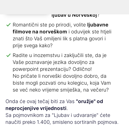
Samac ste
i tražite veliku
ljubav u Norveškoj
?
Romantični ste po prirodi, volite
ljubavne
filmove na norveškom
i oduvijek ste htjeli
znati što Vaš omiljeni lik s platna govori i
prije svega kako?
Radite u inozemstvu i zaključili ste, da je
Vaše poznavanje jezika dovoljno za
powerpoint prezentaciju? Odlično!
No pričate li norveški dovoljno dobro, da
biste mogli pozvati onu kolegicu, koja Vam
se već neko vrijeme smiješka, na večeru?
Onda će ovaj tečaj biti za Vas
"oružje" od
neprocjenjive vrijednosti
.
Sa pojmovnikom za "Ljubav i udvaranje" ćete
naučiti preko 1.400, smisleno sortiranih pojmova.