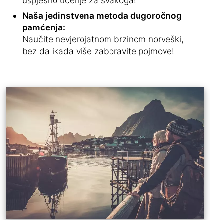
uspješno učenje za svakoga!
Naša jedinstvena metoda dugoročnog
pamćenja:
Naučite nevjerojatnom brzinom norveški,
bez da ikada više zaboravite pojmove!