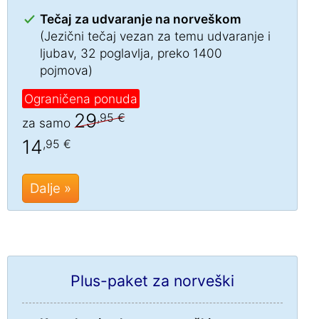
Tečaj za udvaranje na norveškom
(Jezični tečaj vezan za temu udvaranje i
ljubav, 32 poglavlja, preko 1400
pojmova)
Ograničena ponuda
29
,95 €
za samo
14
,95 €
Dalje »
Plus-paket za norveški