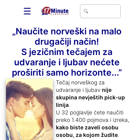
☰
„Naučite norveški na malo
drugačiji način!
S jezičnim tečajem za
udvaranje i ljubav nećete
proširiti samo horizonte...”
Tečaj norveškog za
udvaranje i ljubav
nije
skupina nevještih pick-up
linija
.
U 32 poglavlje ćete naučiti
preko 1.400 pojmova i izreka,
kako biste zaveli osobu
osobu, za kojom žudite
.