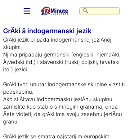
☰
GrÄki â indogermanski jezik
GrÄki jezik pripada indogermanskoj jeziÄnoj
skupini.
Njima pripadaju germanski (engleski, njemaÄki,
Å¡vedski itd.) i slavenski (ruski, poljski, hrvatski
itd.) jezici.
GrÄki tvori unutar indogermanske skupine vlastitu
podskupinu.
Ako si Äitavu indogermasku jeziÄnu skupinu
zamislite kao stablo s mnogim granama, onda
Äete vidjeti, da grÄki ima svoju zasebnu jeziÄnu
granu.
GrÄki jezik se smatra najstarijim europskim