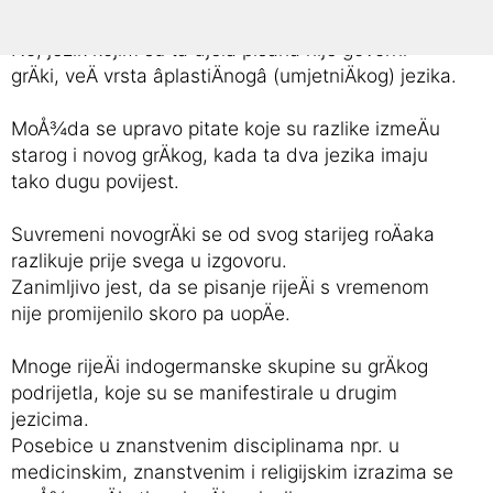
djelima zapadne civilizacije.
No, jezik kojim su ta djela pisana nije govorni
grÄki, veÄ vrsta âplastiÄnogâ (umjetniÄkog) jezika.
MoÅ¾da se upravo pitate koje su razlike izmeÄu
starog i novog grÄkog, kada ta dva jezika imaju
tako dugu povijest.
Suvremeni novogrÄki se od svog starijeg roÄaka
razlikuje prije svega u izgovoru.
Zanimljivo jest, da se pisanje rijeÄi s vremenom
nije promijenilo skoro pa uopÄe.
Mnoge rijeÄi indogermanske skupine su grÄkog
podrijetla, koje su se manifestirale u drugim
jezicima.
Posebice u znanstvenim disciplinama npr. u
medicinskim, znanstvenim i religijskim izrazima se