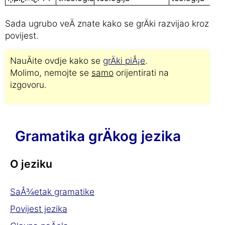
Sada ugrubo veÄ znate kako se grÄki razvijao kroz
povijest.
NauÄite ovdje kako se
grÄki piÅ¡e
.
Molimo, nemojte se
samo
orijentirati na
izgovoru.
Gramatika grÄkog jezika
O jeziku
SaÅ¾etak gramatike
Povijest jezika