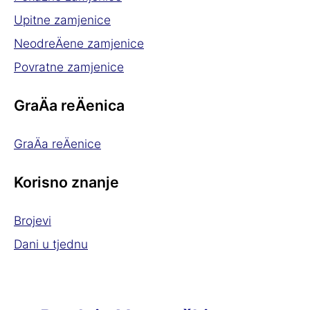
Upitne zamjenice
NeodreÄene zamjenice
Povratne zamjenice
GraÄa reÄenica
GraÄa reÄenice
Korisno znanje
Brojevi
Dani u tjednu