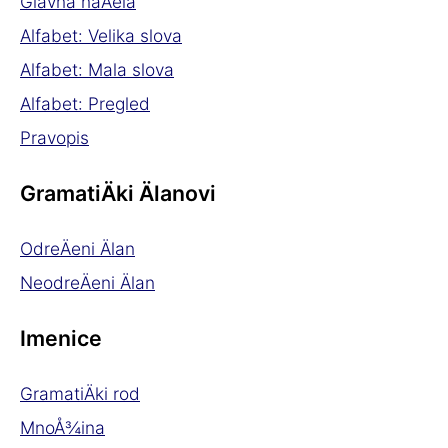
Glavna naÄela
Alfabet: Velika slova
Alfabet: Mala slova
Alfabet: Pregled
Pravopis
GramatiÄki Älanovi
OdreÄeni Älan
NeodreÄeni Älan
Imenice
GramatiÄki rod
MnoÅ¾ina