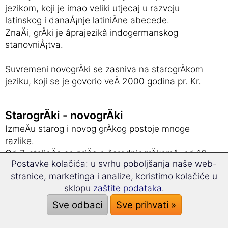
jezikom, koji je imao veliki utjecaj u razvoju
latinskog i danaÅ¡nje latiniÄne abecede.
ZnaÄi, grÄki je âprajezikâ indogermanskog
stanovniÅ¡tva.
Suvremeni novogrÄki se zasniva na starogrÄkom
jeziku, koji se je govorio veÄ 2000 godina pr. Kr.
StarogrÄki - novogrÄki
IzmeÄu starog i novog grÄkog postoje mnoge
razlike.
Od 7. stoljeÄa se priÄa o âsrednjegrÄkomâ, od 16.
Postavke kolačića: u svrhu poboljšanja naše web-
stoljeÄa se koristi i danas aktualni novogrÄki.
stranice, marketinga i analize, koristimo kolačiće u
sklopu
zaštite podataka
.
Sigurno ste veÄ Äuli za âOdisejuâ ili âIlijaduâ.
MoÅ¾da ste ih i proÄitali.
Sve odbaci
Sve prihvati »
Oba epa se pripisuju antiÄkom pjesniku Homeru i
u danaÅ¡njici se smatraju najstarijim pismenim