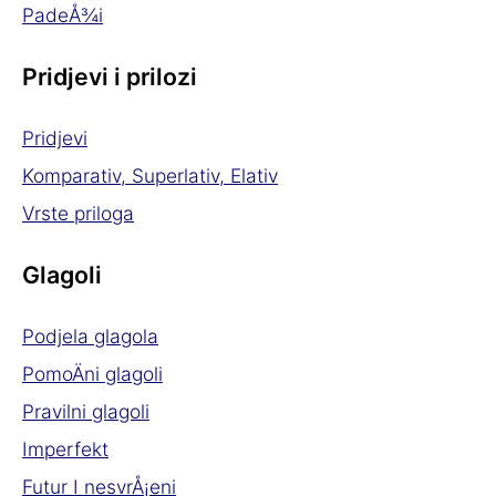
PadeÅ¾i
Pridjevi i prilozi
Pridjevi
Komparativ, Superlativ, Elativ
Vrste priloga
Glagoli
Podjela glagola
PomoÄni glagoli
Pravilni glagoli
Imperfekt
Futur I nesvrÅ¡eni