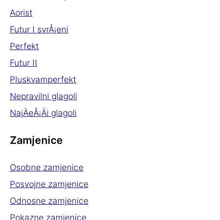
Aorist
Futur I svrÅ¡eni
Perfekt
Futur II
Pluskvamperfekt
Nepravilni glagoli
NajÄeÅ¡Äi glagoli
Zamjenice
Osobne zamjenice
Posvojne zamjenice
Odnosne zamjenice
Pokazne zamjenice