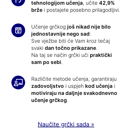
tehnologijom učenja
, učite
42,9%
brže
i postajete posebno prilagodljivi.
Učenje grčkog
još nikad nije bilo
jednostavnije nego sad
:
Sve vježbe biti će Vam kroz tečaj
svaki
dan točno prikazane
.
Na taj se način grčki uči
praktički
sam po sebi
.
Različite metode učenja, garantiraju
zadovoljstvo
i uspjeh
kod učenja
i
motiviraju na daljnje svakodnevno
učenje grčkog
.
Naučite grčki sada »