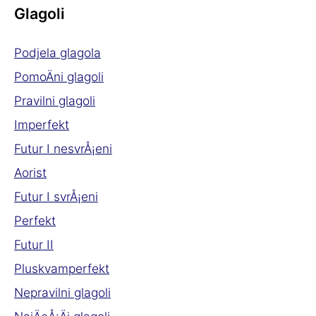
Glagoli
Podjela glagola
PomoÄni glagoli
Pravilni glagoli
Imperfekt
Futur I nesvrÅ¡eni
Aorist
Futur I svrÅ¡eni
Perfekt
Futur II
Pluskvamperfekt
Nepravilni glagoli