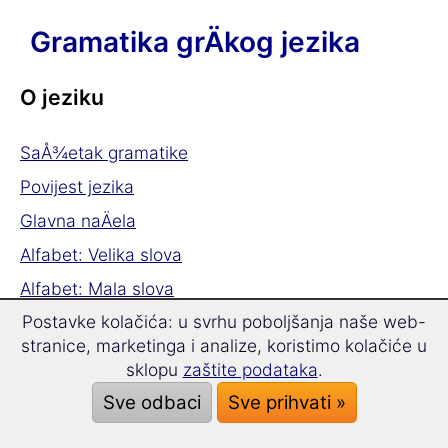
Gramatika grÄkog jezika
O jeziku
SaÅ¾etak gramatike
Povijest jezika
Glavna naÄela
Alfabet: Velika slova
Alfabet: Mala slova
Postavke kolačića: u svrhu poboljšanja naše web-
Alfabet: Pregled
stranice, marketinga i analize, koristimo kolačiće u
Pravopis
sklopu
zaštite podataka
.
Sve odbaci
Sve prihvati »
GramatiÄki Älanovi