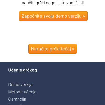
naučiti grčki nego li ste zamišljali.
Naručite grčki tečaj »
Učenje grčkog
Demo verzija
Metode učenja
Garancija