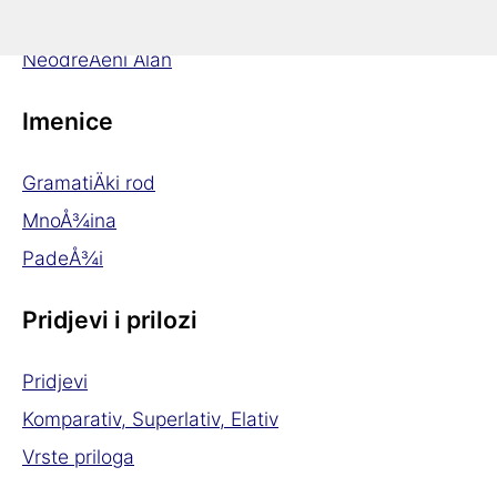
OdreÄeni Älan
NeodreÄeni Älan
Imenice
GramatiÄki rod
MnoÅ¾ina
PadeÅ¾i
Pridjevi i prilozi
Pridjevi
Komparativ, Superlativ, Elativ
Vrste priloga