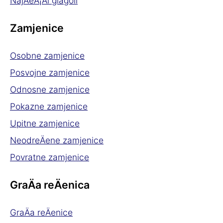
NajÄeÅ¡Äi glagoli
Zamjenice
Osobne zamjenice
Posvojne zamjenice
Odnosne zamjenice
Pokazne zamjenice
Upitne zamjenice
NeodreÄene zamjenice
Povratne zamjenice
GraÄa reÄenica
GraÄa reÄenice