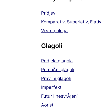
Pridjevi
Komparativ, Superlativ, Elativ
Vrste priloga
Glagoli
Podjela glagola
PomoÄni glagoli
Pravilni glagoli
Imperfekt
Futur I nesvrÅ¡eni
Aorist