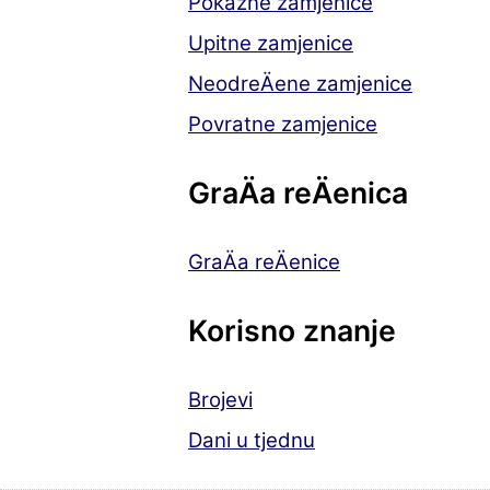
Pokazne zamjenice
Upitne zamjenice
NeodreÄene zamjenice
Povratne zamjenice
GraÄa reÄenica
GraÄa reÄenice
Korisno znanje
Brojevi
Dani u tjednu