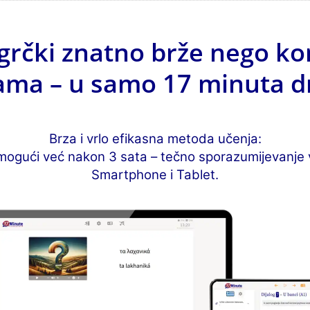
grčki znatno brže nego k
ma – u samo 17 minuta d
Brza i vrlo efikasna metoda učenja:
mogući već nakon 3 sata – tečno sporazumijevanje 
Smartphone i Tablet.