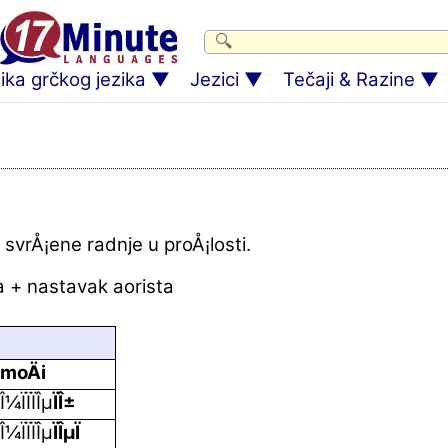
ka grčkog jezika
Jezici
Tečaji & Razine
m
i svrÅ¡ene radnje u proÅ¡losti.
 + nastavak aorista
moÄi
Î¼ÏÏÏÎµ
ÏÎ±
Î¼ÏÏÏÎµ
ÏÎµÏ