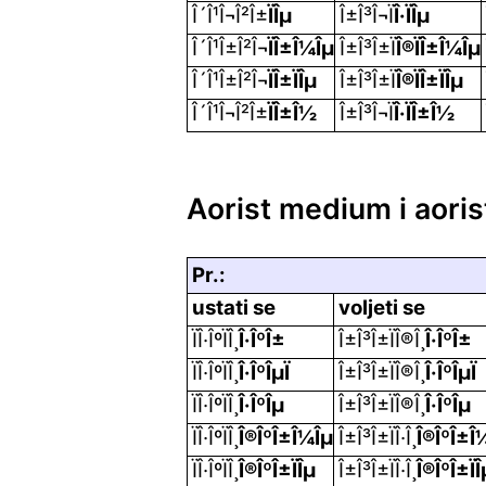
Î´Î¹Î¬Î²Î±
ÏÎµ
Î±Î³Î¬Ï
Î·ÏÎµ
Î´Î¹Î±Î²Î¬
ÏÎ±Î¼Îµ
Î±Î³Î±Ï
Î®ÏÎ±Î¼Îµ
Î´Î¹Î±Î²Î¬
ÏÎ±ÏÎµ
Î±Î³Î±Ï
Î®ÏÎ±ÏÎµ
Î´Î¹Î¬Î²Î±
ÏÎ±Î½
Î±Î³Î¬Ï
Î·ÏÎ±Î½
Aorist medium i aoris
Pr.:
ustati se
voljeti se
ÏÎ·ÎºÏÎ¸
Î·ÎºÎ±
Î±Î³Î±ÏÎ®Î¸
Î·ÎºÎ±
ÏÎ·ÎºÏÎ¸
Î·ÎºÎµÏ
Î±Î³Î±ÏÎ®Î¸
Î·ÎºÎµÏ
ÏÎ·ÎºÏÎ¸
Î·ÎºÎµ
Î±Î³Î±ÏÎ®Î¸
Î·ÎºÎµ
ÏÎ·ÎºÏÎ¸
Î®ÎºÎ±Î¼Îµ
Î±Î³Î±ÏÎ·Î¸
Î®ÎºÎ±Î
ÏÎ·ÎºÏÎ¸
Î®ÎºÎ±ÏÎµ
Î±Î³Î±ÏÎ·Î¸
Î®ÎºÎ±ÏÎ