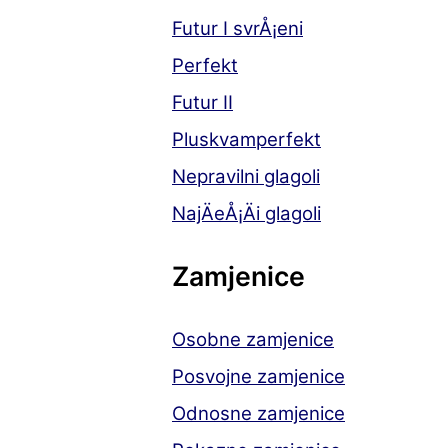
Futur I svrÅ¡eni
Perfekt
Futur II
Pluskvamperfekt
Nepravilni glagoli
NajÄeÅ¡Äi glagoli
Zamjenice
Osobne zamjenice
Posvojne zamjenice
Odnosne zamjenice