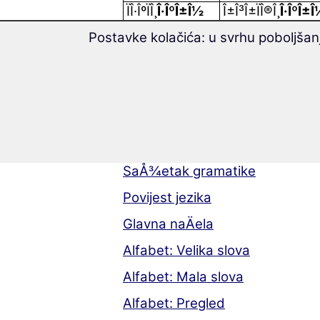
ÏÎ·ÎºÏÎ¸
Î·ÎºÎ±Î½
Î±Î³Î±ÏÎ®Î¸
Î·ÎºÎ±
Postavke kolačića: u svrhu poboljšan
Gramatika grÄk
O jeziku
SaÅ¾etak gramatike
Povijest jezika
Glavna naÄela
Alfabet: Velika slova
Alfabet: Mala slova
Alfabet: Pregled