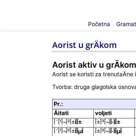
Početna
Gramati
Aorist u grÄkom
Aorist aktiv u grÄko
Aorist se koristi za trenutaÄne 
Tvorba: druga glagolska osnova
Pr.:
Äitati
voljeti
Î´Î¹Î¬Î²Î±
ÏÎ±
Î±Î³Î¬Ï
Î·ÏÎ±
Î´Î¹Î¬Î²Î±
ÏÎµÏ
Î±Î³Î¬Ï
Î·ÏÎµÏ