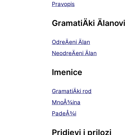
Pravopis
GramatiÄki Älanovi
OdreÄeni Älan
NeodreÄeni Älan
Imenice
GramatiÄki rod
MnoÅ¾ina
PadeÅ¾i
Pridjevi i prilozi