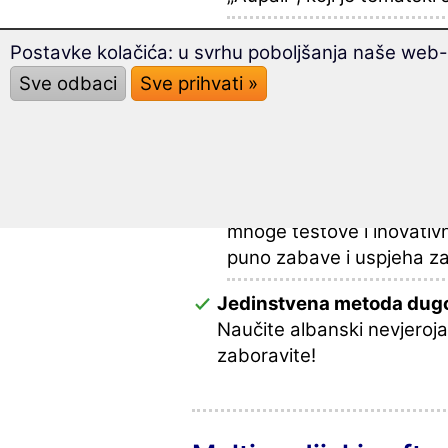
Preko 1900 pojmova i izr
Postavke kolačića: u svrhu poboljšanja naše web-s
kompaktne cjeline.
Sve odbaci
Sve prihvati »
Pripremite se pomoću ovo
tečaja za boravak u inoz
Ovako učenje postane z
U ovom jezičnom tečaju ć
mnoge testove i inovativ
puno zabave i uspjeha z
Jedinstvena metoda dug
Naučite albanski nevjeroj
zaboravite!