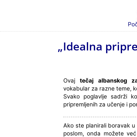
Po
„Idealna pripre
Ovaj
tečaj albanskog z
vokabular za razne teme, ko
Svako poglavlje sadrži k
pripremljenih za učenje i po
Ako ste planirali boravak u 
poslom, onda možete već 