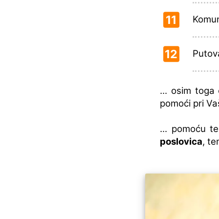
11
Komun
12
Putova
... osim toga
pomoći pri V
... pomoću t
poslovica
, te