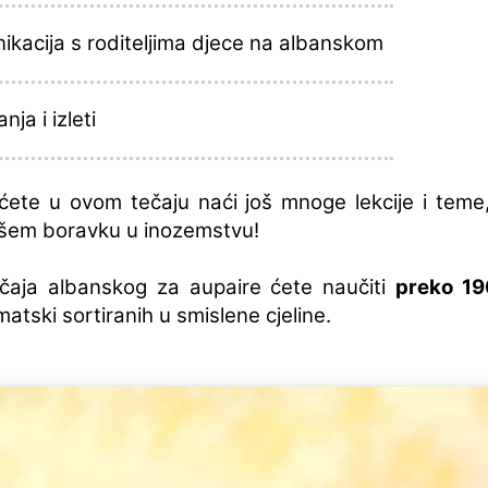
ikacija s roditeljima djece na albanskom
nja i izleti
 ćete u ovom tečaju naći još mnoge lekcije i tem
ašem boravku u inozemstvu!
ečaja albanskog za aupaire ćete naučiti
preko 19
matski sortiranih u smislene cjeline.