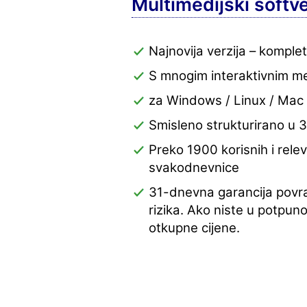
Multimedijski softve
Najnovija verzija – kompl
S mnogim interaktivnim 
za Windows / Linux / Mac
Smisleno strukturirano u 3
Preko 1900 korisnih i rele
svakodnevnice
31-dnevna garancija povra
rizika. Ako niste u potpun
otkupne cijene.