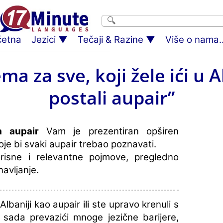
četna
Jezici
Tečaji & Razine
Više o nama..
ma za sve, koji žele ići u A
postali aupair”
a aupair
Vam je prezentiran opširen
je bi svaki aupair trebao poznavati.
orisne i relevantne pojmove, pregledno
navljanje.
Albaniji kao aupair ili ste upravo krenuli s
sada prevazići mnoge jezične barijere,