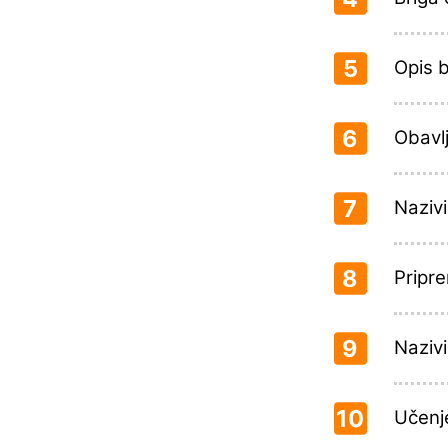
5
Opis b
6
Obavl
7
Nazivi
8
Pripre
9
Nazivi
10
Učenje