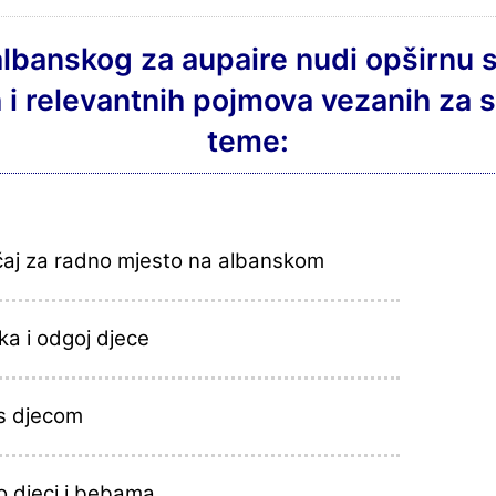
albanskog za aupaire nudi opširnu 
h i relevantnih pojmova vezanih za s
teme:
čaj za radno mjesto na albanskom
a i odgoj djece
 s djecom
o djeci i bebama