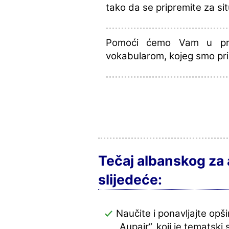
tako da se pripremite za situ
Pomoći ćemo Vam u prip
vokabularom, kojeg smo pri
Tečaj albanskog za
slijedeće:
Naučite i ponavljajte opš
„Aupair”, koji je tematski 