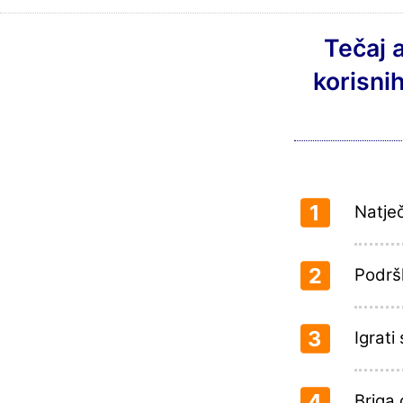
Tečaj 
korisni
1
Natje
2
Podršk
3
Igrati
4
Briga 