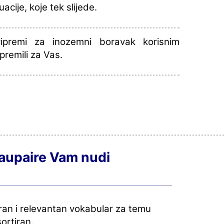
acije, koje tek slijede.
remi za inozemni boravak korisnim
premili za Vas.
 aupaire Vam nudi
iran i relevantan vokabular za temu
sortiran.