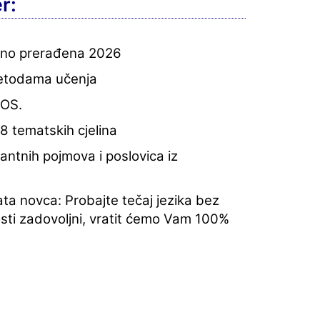
r:
etno prerađena 2026
metodama učenja
 OS.
8 tematskih cjelina
vantnih pojmova i poslovica iz
ta novca: Probajte tečaj jezika bez
osti zadovoljni, vratit ćemo Vam 100%