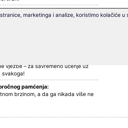
eka na albanskom smisleno sortiranih u
tranice, marketinga i analize, koristimo kolačiće u
g multimedijalnog i raznolikog jezičnog
emstvu kao aupair.
abavno!
ete naći raznolike metode učenja,
ne vježbe – za savremeno učenje uz
a svakoga!
oročnog pamćenja:
atnom brzinom, a da ga nikada više ne