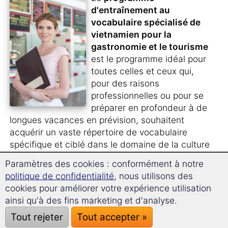
d'entraînement au
vocabulaire spécialisé de
vietnamien pour la
gastronomie et le tourisme
est le programme idéal pour
toutes celles et ceux qui,
pour des raisons
professionnelles ou pour se
préparer en profondeur à de
longues vacances en prévision, souhaitent
acquérir un vaste répertoire de vocabulaire
spécifique et ciblé dans le domaine de la culture
alimentaire et du tourisme.
Paramètres des cookies : conformément à notre
politique de confidentialité
, nous utilisons des
Vous travaillez dans la branche du
tourisme
ou
cookies pour améliorer votre expérience utilisation
bien pour un
tour-opérateur
et avez besoin
ainsi qu'à des fins marketing et d'analyse.
pour votre travail quotidien de maîtriser un
Tout rejeter
Tout accepter »
vocabulaire adapté en vietnamien ?