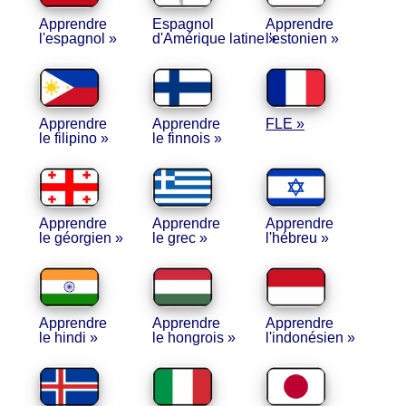
Apprendre
Espagnol
Apprendre
l'espagnol »
d'Amérique latine »
l'estonien »
Apprendre
Apprendre
FLE »
le filipino »
le finnois »
Apprendre
Apprendre
Apprendre
le géorgien »
le grec »
l'hébreu »
Apprendre
Apprendre
Apprendre
le hindi »
le hongrois »
l'indonésien »