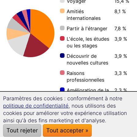
Voyager
15,4 %
Amitiés
8,1 %
internationales
Partir à l'étranger
7,8 %
L'école, les études
3,9 %
ou les stages
Découvrir de
3,9 %
nouvelles cultures
Raisons
3,3 %
professionnelles
Amélioration de la
2,3 %
mémoire
Paramètres des cookies : conformément à notre
politique de confidentialité
, nous utilisons des
cookies pour améliorer votre expérience utilisation
ainsi qu'à des fins marketing et d'analyse.
Âge moyen des apprenants de
Tout rejeter
Tout accepter »
vietnamien ?