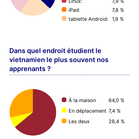
Linux:
7,9 %
iPad:
7,8 %
tablette Android:
1,9 %
Dans quel endroit étudient le
vietnamien le plus souvent nos
apprenants ?
À la maison
64,0 %
En déplacement
7,4 %
Les deux
28,4 %