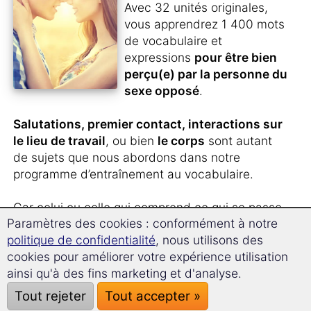
Avec 32 unités originales,
vous apprendrez 1 400 mots
de vocabulaire et
expressions
pour être bien
perçu(e) par la personne du
sexe opposé
.
Salutations, premier contact, interactions sur
le lieu de travail
, ou bien
le corps
sont autant
de sujets que nous abordons dans notre
programme d’entraînement au vocabulaire.
Car celui ou celle qui comprend ce qui se passe
Paramètres des cookies : conformément à notre
autour de soi, ne peut pas ensuite dire qu’il ou
politique de confidentialité
, nous utilisons des
elle n’aurait rien su...
cookies pour améliorer votre expérience utilisation
ainsi qu'à des fins marketing et d'analyse.
Un complément intéressant – et pas
seulement pour célibataires.
Tout rejeter
Tout accepter »