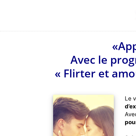
«App
Avec le pro
« Flirter et am
Le v
d’ex
Avec
pou