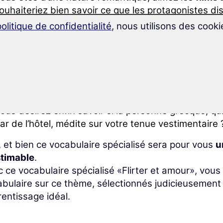
ouhaiteriez bien savoir ce que les protagonistes di
omment ?
politique de confidentialité
, nous utilisons des cooki
ous travaillez à l’étranger et réalisez que vos conn
ermettraient de réaliser une présentation avec Pow
rès bien !
ependant, est-ce que vous parlez aussi bien le grec, l
ollègue – à qui vous souriez sans cesse – au restau
ous désirez enfin savoir si la personne grecque, qu
ar de l’hôtel, médite sur votre tenue vestimentaire 
 et bien ce vocabulaire spécialisé sera pour vous
u
stimable
.
 ce vocabulaire spécialisé «Flirter et amour», vo
bulaire sur ce thème, sélectionnés judicieusement
entissage idéal.