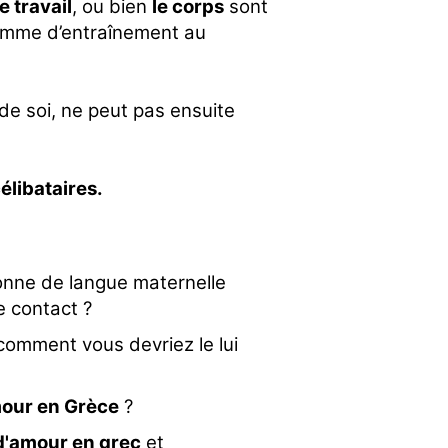
e travail
, ou bien
le corps
sont
amme d’entraînement au
de soi, ne peut pas ensuite
élibataires.
onne de langue maternelle
 contact ?
omment vous devriez le lui
mour en Grèce
?
 d'amour en grec
et