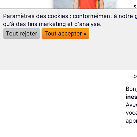
s
c
Paramètres des cookies : conformément à notre
qu'à des fins marketing et d'analyse.
V
p
Tout rejeter
Tout accepter »
T
C
c
V
b
Bon,
ine
Avec
voca
appr