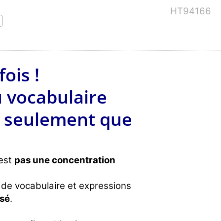
HT94166
ois !
 vocabulaire
as seulement que
’est
pas une concentration
 de vocabulaire et expressions
osé
.