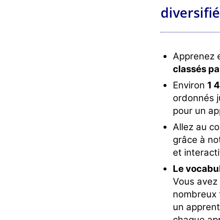
diversifié
Apprenez 
classés pa
Environ
1 
ordonnés j
pour un ap
Allez au c
grâce à no
et interacti
Le vocabul
Vous avez 
nombreux t
un apprenti
chaque app