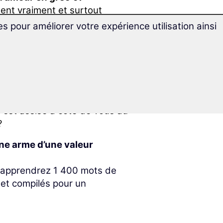
sent vraiment et surtout
es pour améliorer votre expérience utilisation ainsi
aissances linguistiques vous
erpoint ?
orsqu’il s’agit d’inviter votre
rant ?
i est assise à côté de vous au
?
ne arme d’une valeur
us apprendrez 1 400 mots de
 et compilés pour un