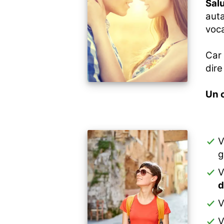
Salu
aut
voca
Car 
dire
Un 
V
g
V
d
V
V