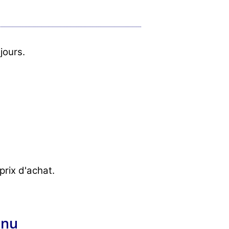
 jours.
rix d'achat.
enu