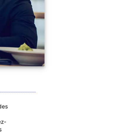
des
ez-
s