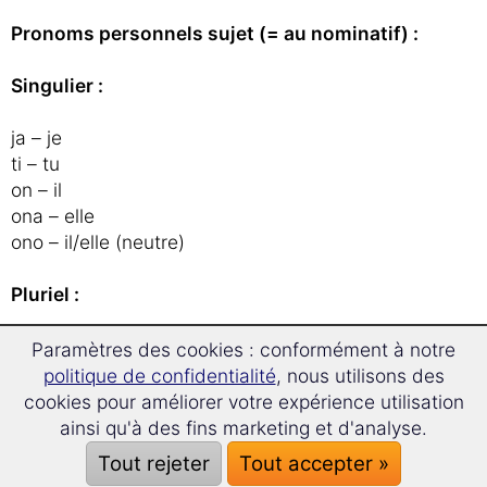
Pronoms personnels sujet (= au nominatif) :
Singulier :
ja – je
ti – tu
on – il
ona – elle
ono – il/elle (neutre)
Pluriel :
mi – nous
Paramètres des cookies : conformément à notre
vi/Vi – vous / vous de politesse (avec une
politique de confidentialité
, nous utilisons des
majuscule)
cookies pour améliorer votre expérience utilisation
oni – ils
ainsi qu'à des fins marketing et d'analyse.
one – elles
Tout rejeter
Tout accepter »
ona – ils/elles (neutre)