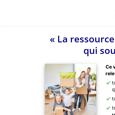
« La ressource
qui sou
Ce v
rele
t
q
t
t
u