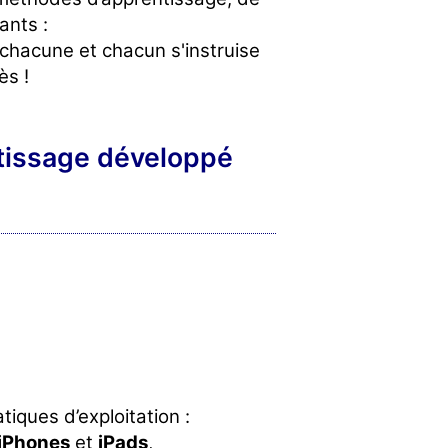
ants :
hacune et chacun s'instruise
ès !
ntissage développé
iques d’exploitation :
iPhones
et
iPads
,