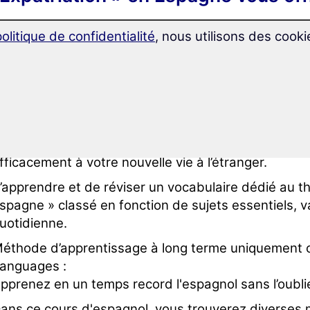
politique de confidentialité
, nous utilisons des cooki
vec ce cours de langue, vous apprendrez jusqu’à 2
spagnol.
e vocabulaire est divisé judicieusement et conçu p
vec 39 leçons.
vec ce programme d’apprentissage au vocabulaire,
fficacement à votre nouvelle vie à l’étranger.
’apprendre et de réviser un vocabulaire dédié au t
spagne » classé en fonction de sujets essentiels, va
uotidienne.
éthode d’apprentissage à long terme uniquement 
anguages :
pprenez en un temps record l'espagnol sans l’oublie
ans ce cours d'espagnol, vous trouverez diverses