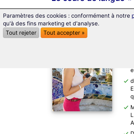
Paramètres des cookies : conformément à notre
qu'à des fins marketing et d'analyse.
A
Tout rejeter
Tout accepter »
e
L
a
A
e
d
E
q
M
L
A
D