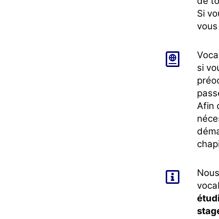
de to
Si vo
vous
Voca
si vo
préoc
passe
Afin 
néces
déma
chapi
Nous
voca
étud
stag