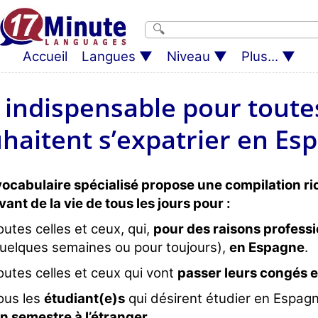
Accueil
Langues
Niveau
Plus...
 indispensable pour toutes
haitent s’expatrier en Es
ocabulaire spécialisé propose une compilation ri
vant de la vie de tous les jours pour :
outes celles et ceux, qui,
pour des raisons professi
uelques semaines ou pour toujours),
en Espagne
.
outes celles et ceux qui vont
passer leurs congés 
ous les
étudiant(e)s
qui désirent étudier en Espag
n semestre à l’étranger
.