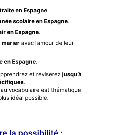
etraite en Espagne
nnée scolaire en Espagne
.
air en Espagne
.
 marier
avec l’amour de leur
e en Espagne
.
 apprendrez et réviserez
jusqu’à
écifiques
.
au vocabulaire est thématique
lus idéal possible.
 la possibilité :