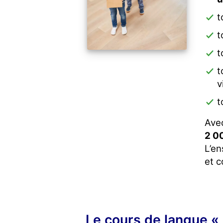
t
t
t
t
v
t
Avec
2 0
L’e
et c
Le cours de langue « 