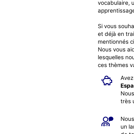
vocabulaire, u
apprentissage
Si vous souha
et déjà en tr
mentionnés c
Nous vous aid
lesquelles no
ces thèmes va
Avez
Esp
Nous
très 
Nous
un la