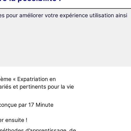
es pour améliorer votre expérience utilisation ainsi
 000 mots et expressions en
our un apprentissage idéal
 vous vous préparez
hème « Expatriation en
riés et pertinents pour la vie
conçue par 17 Minute
r ensuite !
 méthodes d’apprentissage, de