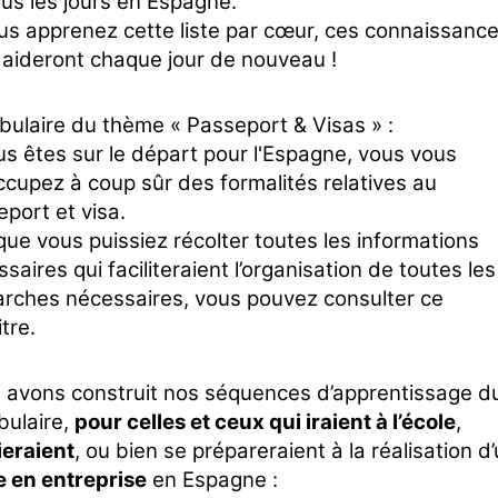
us les jours en Espagne.
us apprenez cette liste par cœur, ces connaissanc
 aideront chaque jour de nouveau !
bulaire du thème « Passeport & Visas » :
us êtes sur le départ pour l'Espagne, vous vous
cupez à coup sûr des formalités relatives au
port et visa.
que vous puissiez récolter toutes les informations
saires qui faciliteraient l’organisation de toutes les
rches nécessaires, vous pouvez consulter ce
tre.
 avons construit nos séquences d’apprentissage d
bulaire,
pour celles et ceux qui iraient à l’école
,
ieraient
, ou bien se prépareraient à la réalisation d
e en entreprise
en Espagne :