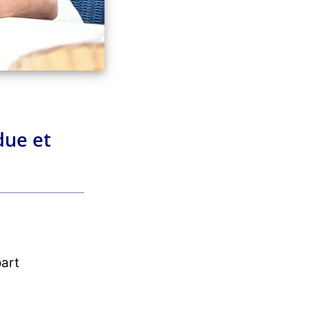
due et
part