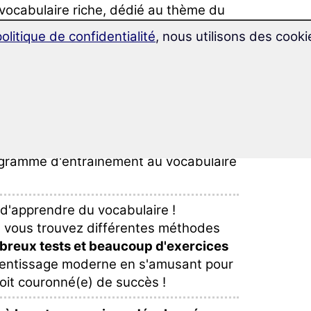
vocabulaire riche, dédié au thème du
 vie de tous les jours et classé selon
politique de confidentialité
, nous utilisons des cooki
lles.
xpressions en espagnol parfaitement
ntérieur de leçons élaborées pour un
ès à votre séjour à l'étranger
en tant
rogramme d'entraînement au vocabulaire
e d'apprendre du vocabulaire !
, vous trouvez différentes méthodes
reux tests et beaucoup d'exercices
rentissage moderne en s'amusant pour
it couronné(e) de succès !