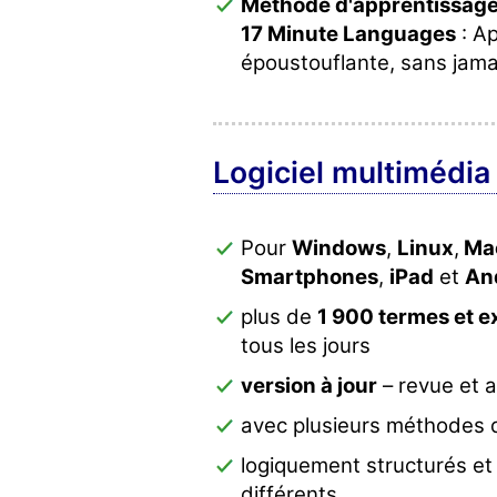
Méthode d'apprentissage
17 Minute Languages
: Ap
époustouflante, sans jamai
Logiciel multimédia 
Pour
Windows
,
Linux
,
Ma
Smartphones
,
iPad
et
An
plus de
1 900 termes et e
tous les jours
version à jour
– revue et 
avec plusieurs méthodes d
logiquement structurés et
différents