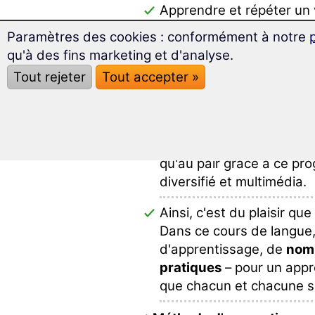
Apprendre et répéter un 
travail « au pair » pour la
Paramètres des cookies : conformément à notre
des thématiques essentie
qu'à des fins marketing et d'analyse.
Tout rejeter
Tout accepter »
Environ
1 900 mots et e
ordonnés
et conçus à l'i
apprentissage idéal.
Préparez-vous avec succ
qu'au pair grâce à ce p
diversifié et multimédia.
Ainsi, c'est du plaisir qu
Dans ce cours de langue
d'apprentissage, de
nomb
pratiques
– pour un app
que chacun et chacune so