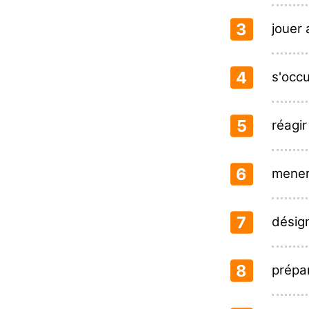
3
jouer
4
s'occ
5
réagi
6
mener
7
désign
8
prépar