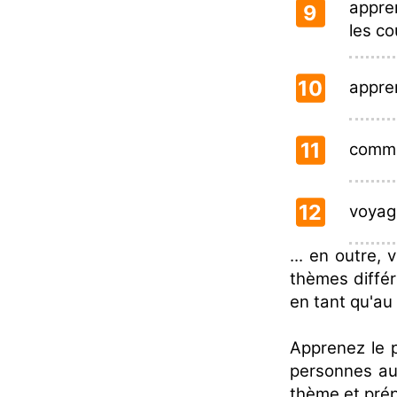
appre
9
les co
10
appren
11
commu
12
voyage
... en outre,
thèmes différ
en tant qu'au 
Apprenez le 
personnes au
thème et prép