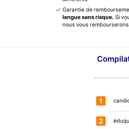
Garantie de remboursemen
langue sans risque.
Si vou
nous vous rembourserons 
Compilat
1
candid
2
éduqu