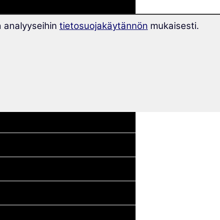
a analyyseihin
tietosuojakäytännön
mukaisesti.