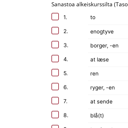
Sanastoa alkeiskurssilta (Taso
1.
to
2.
enogtyve
3.
borger, -en
4.
at læse
5.
ren
6.
ryger, -en
7.
at sende
8.
blå(t)