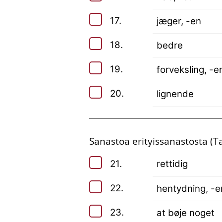
17.
jæger, -en
18.
bedre
19.
forveksling, -e
20.
lignende
Sanastoa erityissanastosta (T
21.
rettidig
22.
hentydning, -e
23.
at bøje noget