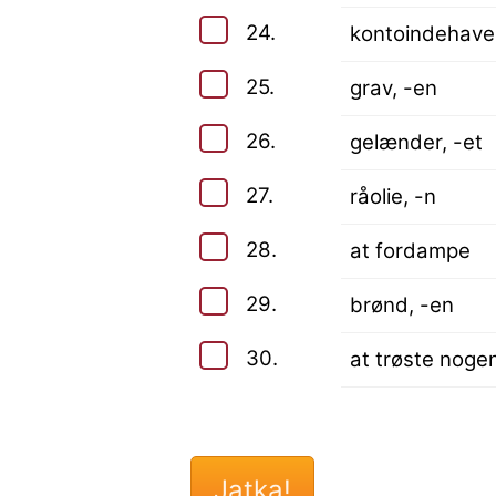
24.
kontoindehaver
25.
grav, -en
26.
gelænder, -et
27.
råolie, -n
28.
at fordampe
29.
brønd, -en
30.
at trøste noge