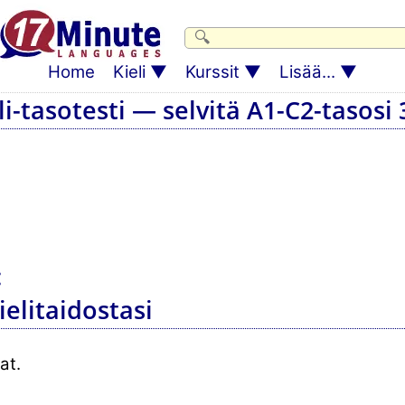
Home
Kieli
Kurssit
Lisää...
i-tasotesti — selvitä A1-C2-tasosi
:
elitaidostasi
at.