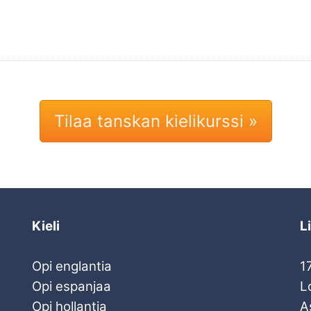
Tilaa tanskan kielikurssi »
Kieli
L
Opi englantia
1
Opi espanjaa
L
Opi hollantia
A