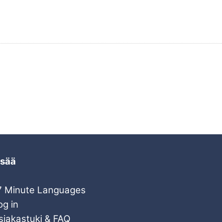
isää
7 Minute Languages
og in
siakastuki & FAQ