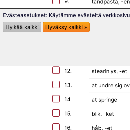
9.
tandpasta, -en
Evästeasetukset: Käytämme evästeitä verkkosivus
10.
fornavn, -et
Hylkää kaikki
Hyväksy kaikki »
Sanastoa jatkokurssilta (Taso 
11.
at reservere
12.
stearinlys, -et
13.
at undre sig ov
14.
at springe
15.
blik, -ket
16.
håb, -et