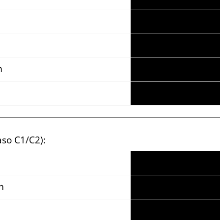
n
aso C1/C2):
n