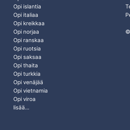
Opi islantia
T
Opi italiaa
P
Opi kreikkaa
Opi norjaa
©
Opi ranskaa
Opi ruotsia
Opi saksaa
Opi thaita
Opi turkkia
Opi venäjää
Opi vietnamia
Opi viroa
lisää...