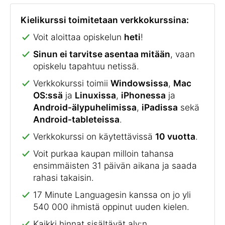
Kielikurssi toimitetaan verkkokurssina:
Voit aloittaa opiskelun
heti
!
Sinun ei tarvitse asentaa mitään
, vaan
opiskelu tapahtuu netissä.
Verkkokurssi toimii
Windowsissa
,
Mac
OS:ssä
ja
Linuxissa
,
iPhonessa
ja
Android-älypuhelimissa
,
iPadissa
sekä
Android-tableteissa
.
Verkkokurssi on käytettävissä
10 vuotta
.
Voit purkaa kaupan milloin tahansa
ensimmäisten 31 päivän aikana ja saada
rahasi takaisin.
17 Minute Languagesin kanssa on jo yli
540 000 ihmistä oppinut uuden kielen.
Kaikki hinnat sisältävät alv:n.