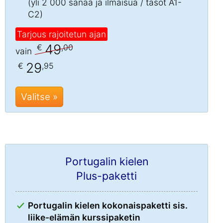
(yli 2 000 sanaa ja ilmaisua / tasot A1-
C2)
Tarjous rajoitetun ajan
49
€
,00
vain
29
€
,95
Valitse »
Portugalin kielen
Plus-paketti
Portugalin kielen kokonaispaketti sis.
liike-elämän kurssipaketin