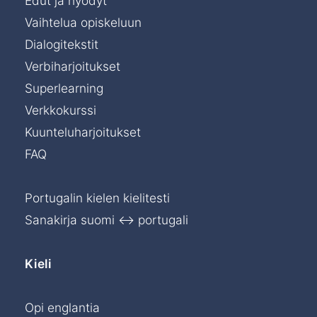
Edut ja hyödyt
Vaihtelua opiskeluun
Dialogitekstit
Verbiharjoitukset
Superlearning
Verkkokurssi
Kuunteluharjoitukset
FAQ
Portugalin kielen kielitesti
Sanakirja suomi ↔ portugali
Kieli
Opi englantia