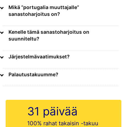
Mikä ”portugalia muuttajalle”
sanastoharjoitus on?
Kenelle tämä sanastoharjoitus on
suunniteltu?
Järjestelmävaatimukset?
Palautustakuumme?
31 päivää
100% rahat takaisin -takuu