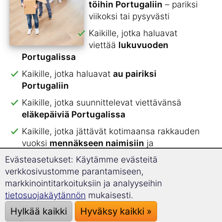
töihin Portugaliin
– pariksi
viikoksi tai pysyvästi
Kaikille, jotka haluavat
viettää
lukuvuoden
Portugalissa
Kaikille, jotka haluavat
au pairiksi
Portugaliin
Kaikille, jotka suunnittelevat viettävänsä
eläkepäiviä Portugalissa
Kaikille, jotka jättävät kotimaansa rakkauden
vuoksi
mennäkseen naimisiin
ja
perustaakseen perheen
Evästeasetukset: Käytämme evästeitä
verkkosivustomme parantamiseen,
Kaikille, jotka ovat hakeneet
markkinointitarkoituksiin ja analyyseihin
työharjoitteluun Portugaliin
tietosuojakäytännön
mukaisesti.
Kaikille, jotka matkustavat
pitkälle lomalle
Hylkää kaikki
Hyväksy kaikki »
Portugaliin