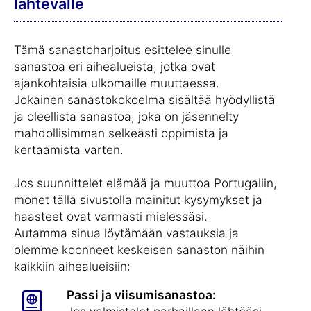
lähtevälle
Tämä sanastoharjoitus esittelee sinulle
sanastoa eri aihealueista, jotka ovat
ajankohtaisia ulkomaille muuttaessa.
Jokainen sanastokokoelma sisältää hyödyllistä
ja oleellista sanastoa, joka on jäsennelty
mahdollisimman selkeästi oppimista ja
kertaamista varten.
Jos suunnittelet elämää ja muuttoa Portugaliin,
monet tällä sivustolla mainitut kysymykset ja
haasteet ovat varmasti mielessäsi.
Autamma sinua löytämään vastauksia ja
olemme koonneet keskeisen sanaston näihin
kaikkiin aihealueisiin:
Passi ja viisumisanastoa: