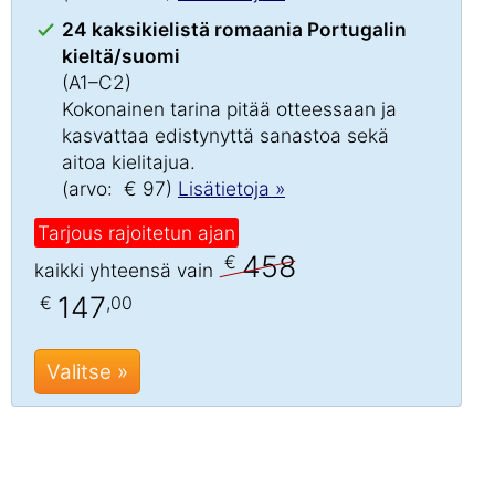
24 kaksikielistä romaania Portugalin
kieltä/suomi
(A1–C2)
Kokonainen tarina pitää otteessaan ja
kasvattaa edistynyttä sanastoa sekä
aitoa kielitajua.
(arvo: € 97)
Lisätietoja »
Tarjous rajoitetun ajan
458
€
kaikki yhteensä vain
147
€
,00
Valitse »