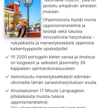
jaoteltu arkipäivän aiheiden
mukaan.
Ohjelmistosta löydät monia
oppimismenetelmiä ja
testejä sekä lukuisia
innovatiivisia harjoituksia –
nykyaikaista ja menestyksekästä oppimista
kaikentyyppisille opiskelijoille!
Yli 2000 portugalin kielen sanaa ja ilmaisua
on loogisesti ja selkeästi jäsennelty 39
kappaleen opintokokonaisuuteen.
Valmistaudu menestyksekkäästi elämään
ulkomailla tämän sanastoharjoituksen avulla.
Ainutlaatuinen 17 Minute Languagesin
pitkäaikaista muistia tukeva
oppimismenetelmä:
Opi uskomattoman nopeasti portugalin