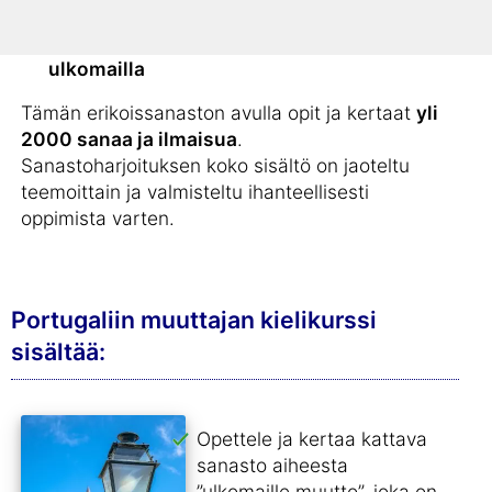
Kaikille
opiskelijoille
, jotka haluavat oppia
portugalia ja valmistautua
opiskelemaan
ulkomailla
Tämän erikoissanaston avulla opit ja kertaat
yli
2000 sanaa ja ilmaisua
.
Sanastoharjoituksen koko sisältö on jaoteltu
teemoittain ja valmisteltu ihanteellisesti
oppimista varten.
Portugaliin muuttajan kielikurssi
sisältää:
Opettele ja kertaa kattava
sanasto aiheesta
”ulkomaille muutto”, joka on