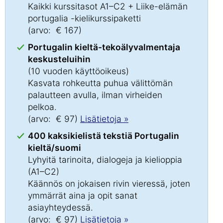
Kaikki kurssitasot A1–C2 + Liike-elämän
portugalia -kielikurssipaketti
(arvo: € 167)
Portugalin kieltä-tekoälyvalmentaja
keskusteluihin
(10 vuoden käyttöoikeus)
Kasvata rohkeutta puhua välittömän
palautteen avulla, ilman virheiden
pelkoa.
(arvo: € 97)
Lisätietoja »
400 kaksikielistä tekstiä Portugalin
kieltä/suomi
Lyhyitä tarinoita, dialogeja ja kielioppia
(A1–C2)
Käännös on jokaisen rivin vieressä, joten
ymmärrät aina ja opit sanat
asiayhteydessä.
(arvo: € 97)
Lisätietoja »