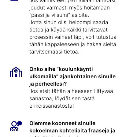
Jos valmistelet parhaillaan lähtöäsi,
joudut varmasti myös hoitamaan
”passi ja viisumi” asioita.
Jotta sinun olisi helpompi saada
tietoa ja käydä kaikki tarvittavat
prosessin vaiheet läpi, voit tutustua
tähän kappaleeseen ja hakea sieltä
tarvitsemaasi tietoa.
Onko aihe ”koulunkäynti
ulkomailla” ajankohtainen sinulle
ja perheellesi?
Jos etsit tähän aiheeseen liittyvää
sanastoa, löydät sen tästä
erikoissanastosta!
Olemme koonneet sinulle
kokoelman kohteliaita fraaseja ja