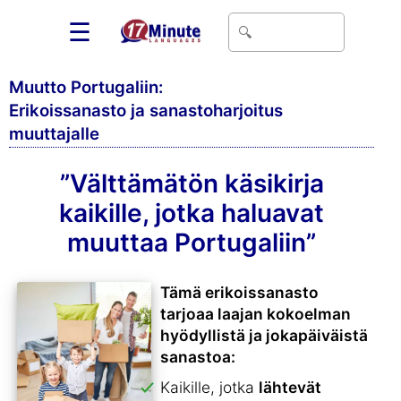
☰
Muutto Portugaliin:
Erikoissanasto ja sanastoharjoitus
muuttajalle
”Välttämätön käsikirja
kaikille, jotka haluavat
muuttaa Portugaliin”
Tämä erikoissanasto
tarjoaa laajan kokoelman
hyödyllistä ja jokapäiväistä
sanastoa:
Kaikille, jotka
lähtevät