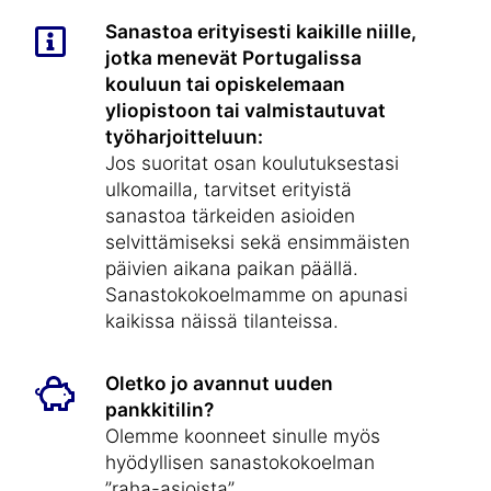
Sanastoa erityisesti kaikille niille,
jotka menevät Portugalissa
kouluun tai opiskelemaan
yliopistoon tai valmistautuvat
työharjoitteluun:
Jos suoritat osan koulutuksestasi
ulkomailla, tarvitset erityistä
sanastoa tärkeiden asioiden
selvittämiseksi sekä ensimmäisten
päivien aikana paikan päällä.
Sanastokokoelmamme on apunasi
kaikissa näissä tilanteissa.
Oletko jo avannut uuden
pankkitilin?
Olemme koonneet sinulle myös
hyödyllisen sanastokokoelman
”raha-asioista”.