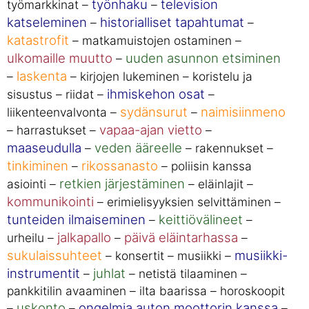
työnhaku
television
työmarkkinat –
–
katseleminen
historialliset tapahtumat
–
–
katastrofit
– matkamuistojen ostaminen –
ulkomaille muutto
uuden asunnon etsiminen
–
laskenta
–
– kirjojen lukeminen – koristelu ja
ihmiskehon osat
sisustus – riidat –
–
sydänsurut
naimisiinmeno
liikenteenvalvonta –
–
vapaa-ajan vietto
– harrastukset –
–
maaseudulla
veden ääreelle
–
– rakennukset –
tinkiminen
rikossanasto
–
– poliisin kanssa
retkien järjestäminen
asiointi –
– eläinlajit –
kommunikointi
– erimielisyyksien selvittäminen –
tunteiden ilmaiseminen
keittiövälineet
–
–
jalkapallo
päivä eläintarhassa
urheilu –
–
–
sukulaissuhteet
musiikki-
– konsertit – musiikki –
instrumentit
juhlat
–
– netistä tilaaminen –
pankkitilin avaaminen – ilta baarissa – horoskoopit
uskonto
ongelmia auton moottorin kanssa
–
–
–