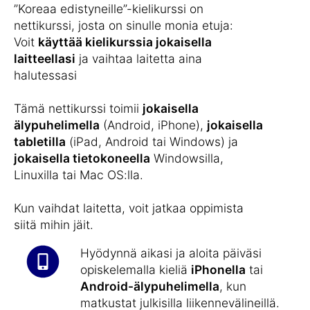
”Koreaa edistyneille”-kielikurssi on
nettikurssi, josta on sinulle monia etuja:
Voit
käyttää kielikurssia jokaisella
laitteellasi
ja vaihtaa laitetta aina
halutessasi
Tämä nettikurssi toimii
jokaisella
älypuhelimella
(Android, iPhone),
jokaisella
tabletilla
(iPad, Android tai Windows) ja
jokaisella tietokoneella
Windowsilla,
Linuxilla tai Mac OS:lla.
Kun vaihdat laitetta, voit jatkaa oppimista
siitä mihin jäit.
Hyödynnä aikasi ja aloita päiväsi
opiskelemalla kieliä
iPhonella
tai
Android-älypuhelimella
, kun
matkustat julkisilla liikennevälineillä.