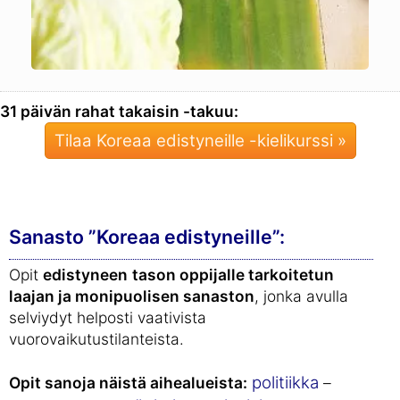
31 päivän rahat takaisin -takuu:
Tilaa Koreaa edistyneille -kielikurssi »
Sanasto ”Koreaa edistyneille”:
Opit
edistyneen
tason oppijalle tarkoitetun
laajan ja monipuolisen sanaston
, jonka avulla
selviydyt helposti vaativista
vuorovaikutustilanteista.
politiikka
Opit sanoja näistä aihealueista:
–