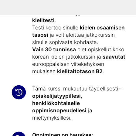
alkeiskurssilla ”
Opi koreaa
”.
Kielikurssiin sisältyy
ilmainen
kielitesti
.
Testi kertoo sinulle
kielen osaamisen
tasosi
ja voit aloittaa jatkokurssin
sinulle sopivasta kohdasta.
Vain 30 tunnissa
olet opiskellut koko
korean kielen jatkokurssin ja
saavutat
eurooppalaisen viitekehyksen
mukaisen
kielitaitotason B2
.
Tämä kurssi mukautuu täydellisesti –
opiskelijatyypillesi
,
henkilökohtaiselle
oppimisnopeudellesi
ja
mieltymyksillesi.
Oppiminen on hauskaa: