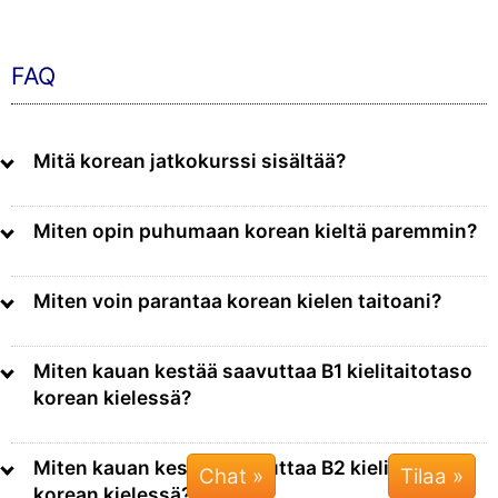
FAQ
Mitä korean jatkokurssi sisältää?
Miten opin puhumaan korean kieltä paremmin?
Miten voin parantaa korean kielen taitoani?
Miten kauan kestää saavuttaa B1 kielitaitotaso
korean kielessä?
Miten kauan kestää saavuttaa B2 kielitaitotaso
Chat »
korean kielessä?