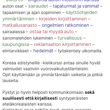
sairaudet
tapaturmat ja vammat
auton osat –
–
–
käyttöohjeiden
tapaamisen ja ajan sopiminen –
ymmärtäminen
kirjeiden kirjoittaminen
–
–
matkailusanasto
ongelmien ratkominen
–
–
ostaa tai myydä auto
sairaalassa –
–
turvallisuus –
sanomalehden lukeminen –
kaupungissa
reklamaation kirjoittaminen
–
–
hedelmät
elintarvikkeet –
– työskentely ulkomailla.
Koreaa edistyneille -kielikurssi antaa sinulle hyvät
valmiudet vaativiin vuorovaikutustilanteisiin.
Opit käyttämään ja ymmärtämään vaikeita ja pitkiä
lauseita.
Pystyt jo hyvin helposti kommunikoimaan
sekä
suullisesti että kirjallisesti
syntyperäisten
eteläkorealaisten kanssa.
Kielitaitosi on jo erittäin hyvä, minkä ansiosta