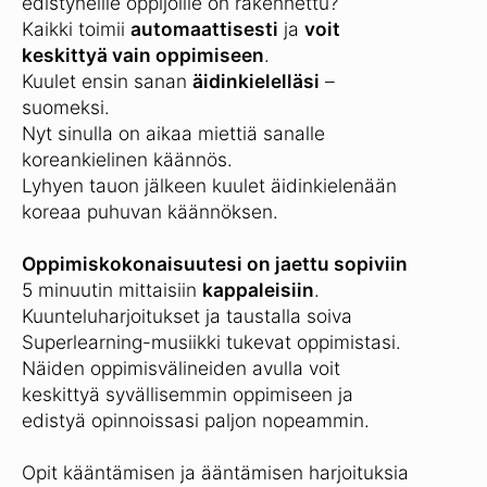
edistyneille oppijoille on rakennettu?
Kaikki toimii
automaattisesti
ja
voit
keskittyä vain oppimiseen
.
Kuulet ensin sanan
äidinkielelläsi
–
suomeksi.
Nyt sinulla on aikaa miettiä sanalle
koreankielinen käännös.
Lyhyen tauon jälkeen kuulet äidinkielenään
koreaa puhuvan käännöksen.
Oppimiskokonaisuutesi on jaettu sopiviin
5 minuutin mittaisiin
kappaleisiin
.
Kuunteluharjoitukset ja taustalla soiva
Superlearning-musiikki tukevat oppimistasi.
Näiden oppimisvälineiden avulla voit
keskittyä syvällisemmin oppimiseen ja
edistyä opinnoissasi paljon nopeammin.
Opit kääntämisen ja ääntämisen harjoituksia