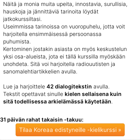
Näitä ja monia muita upeita, innostavia, surullisia,
hauskoja ja jännittäviä tarinoita löydät
jatkokurssiltasi.
Useimmissa tarinoissa on vuoropuhelu, jotta voit
harjoitella ensimmäisessä persoonassa
puhumista.
Kertominen jostakin asiasta on myös keskustelun
yksi osa-alueista, jota ei tällä kurssilla myöskään
unohdeta. Sitä voi harjoitella radiouutisten ja
sanomalehtiartikkelien avulla.
Lue ja harjoittele
42 dialogitekstin
avulla.
Tekstit opettavat sinulle
kielen sellaisena kuin
sitä todellisessa arkielämässä käytetään
.
31 päivän rahat takaisin -takuu:
Tilaa Koreaa edistyneille -kielikurssi »