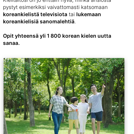
pystyt esimerkiksi vaivattomasti katsomaan
koreankielistä televisiota
tai
lukemaan
koreankielisiä sanomalehtiä
.
Opit yhteensä yli 1 800 korean kielen uutta
sanaa.