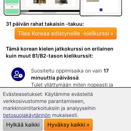
31 päivän rahat takaisin -takuu:
Tilaa Koreaa edistyneille -kielikurssi »
Tämä korean kielen jatkokurssi on erilainen
kuin muut B1/B2-tason kielikurssit:
Suositeltu oppimisaika on vain
17
minuuttia päivässä
.
Tulet yllättymään miten nopeasti ja
tehokkaasti
laajennat
Evästeasetukset: Käytämme evästeitä
sanavarastoasi
! Jatkokurssilla opit
yli
verkkosivustomme parantamiseen,
1 800 uutta sanaa
.
markkinointitarkoituksiin ja analyyseihin
tietosuojakäytännön
mukaisesti.
Tämä jatkokurssi vahvistaa korean
Hylkää kaikki
Hyväksy kaikki »
kielen taitoasi, minkä olet saavuttanut