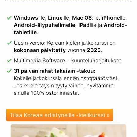
Windows
ille,
Linux
ille,
Mac OS
:lle,
iPhone
lle,
Android-älypuhelimelle
,
iPad
ille ja
Android-
tabletille
.
Uusin versio: Korean kielen jatkokurssi on
kokonaan päivitetty
vuonna
2026
.
Multimedia Software + kuunteluharjoitukset
31 päivän rahat takaisin -takuu:
Kokeile jatkokurssia ennen ostopäätöstäsi.
Jos et ole täysin tyytyväinen, hyvitämme
sinulle 100% ostohinnasta.
Tilaa Koreaa edistyneille -kielikurssi »