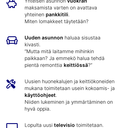
Yhteisen asunnon
vuokran
maksamista varten on avattava
yhteinen
pankkitili
.
Miten lomakkeet täytetään?
Uuden asunnon
haluaa sisustaa
kivasti.
”Mutta mitä laitamme mihinkin
paikkaan? Ja emmekö halua tehdä
pientä remonttia
keittiössä
?”
Uusien huonekalujen ja keittiökoneiden
mukana toimitetaan usein kokoamis- ja
käyttöohjeet
.
Niiden lukeminen ja ymmärtäminen on
hyvä oppia.
Lopulta uusi
televisio
toimitetaan.