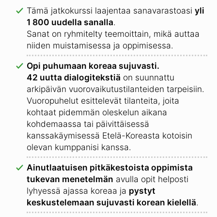
Tämä jatkokurssi laajentaa sanavarastoasi
yli
1 800 uudella sanalla
.
Sanat on ryhmitelty teemoittain, mikä auttaa
niiden muistamisessa ja oppimisessa.
Opi puhumaan koreaa sujuvasti.
42 uutta dialogitekstiä
on suunnattu
arkipäivän vuorovaikutustilanteiden tarpeisiin.
Vuoropuhelut esittelevät tilanteita, joita
kohtaat pidemmän oleskelun aikana
kohdemaassa tai päivittäisessä
kanssakäymisessä Etelä-Koreasta kotoisin
olevan kumppanisi kanssa.
Ainutlaatuisen pitkäkestoista oppimista
tukevan menetelmän
avulla opit helposti
lyhyessä ajassa koreaa ja
pystyt
keskustelemaan sujuvasti korean kielellä
.