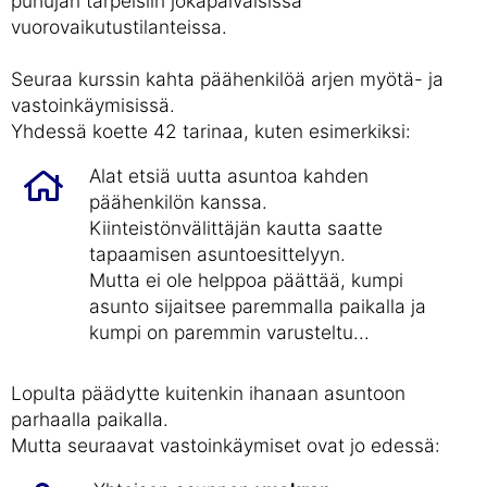
puhujan tarpeisiin jokapäiväisissä
vuorovaikutustilanteissa.
Seuraa kurssin kahta päähenkilöä arjen myötä- ja
vastoinkäymisissä.
Yhdessä koette 42 tarinaa, kuten esimerkiksi:
Alat etsiä uutta asuntoa kahden
päähenkilön kanssa.
Kiinteistönvälittäjän kautta saatte
tapaamisen asuntoesittelyyn.
Mutta ei ole helppoa päättää, kumpi
asunto sijaitsee paremmalla paikalla ja
kumpi on paremmin varusteltu...
Lopulta päädytte kuitenkin ihanaan asuntoon
parhaalla paikalla.
Mutta seuraavat vastoinkäymiset ovat jo edessä: