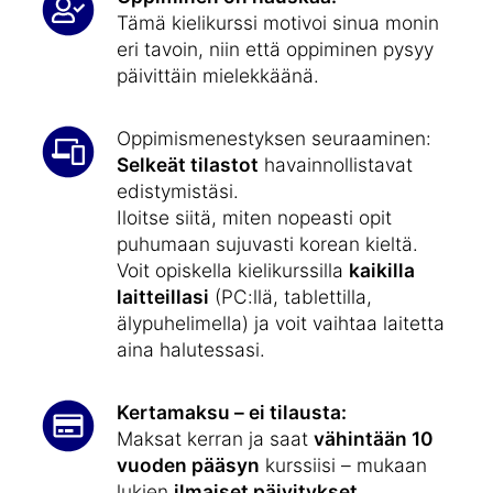
Tämä kielikurssi motivoi sinua monin
eri tavoin, niin että oppiminen pysyy
päivittäin mielekkäänä.
Oppimismenestyksen seuraaminen:
Selkeät tilastot
havainnollistavat
edistymistäsi.
Iloitse siitä, miten nopeasti opit
puhumaan sujuvasti korean kieltä.
Voit opiskella kielikurssilla
kaikilla
laitteillasi
(PC:llä, tablettilla,
älypuhelimella) ja voit vaihtaa laitetta
aina halutessasi.
Kertamaksu – ei tilausta:
Maksat kerran ja saat
vähintään 10
vuoden pääsyn
kurssiisi – mukaan
lukien
ilmaiset päivitykset
.