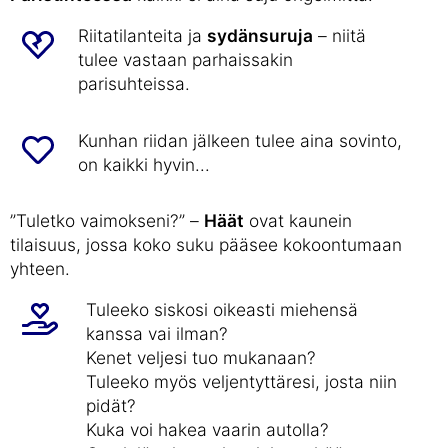
Riitatilanteita ja
sydänsuruja
– niitä
tulee vastaan parhaissakin
parisuhteissa.
Kunhan riidan jälkeen tulee aina sovinto,
on kaikki hyvin...
”Tuletko vaimokseni?” –
Häät
ovat kaunein
tilaisuus, jossa koko suku pääsee kokoontumaan
yhteen.
Tuleeko siskosi oikeasti miehensä
kanssa vai ilman?
Kenet veljesi tuo mukanaan?
Tuleeko myös veljentyttäresi, josta niin
pidät?
Kuka voi hakea vaarin autolla?