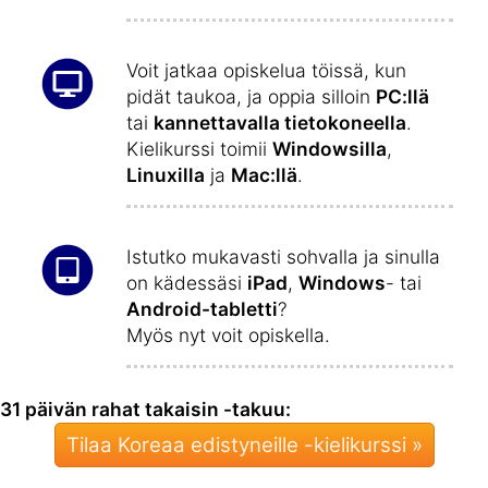
Voit jatkaa opiskelua töissä, kun
pidät taukoa, ja oppia silloin
PC:llä
tai
kannettavalla tietokoneella
.
Kielikurssi toimii
Windowsilla
,
Linuxilla
ja
Mac:llä
.
Istutko mukavasti sohvalla ja sinulla
on kädessäsi
iPad
,
Windows
- tai
Android-tabletti
?
Myös nyt voit opiskella.
31 päivän rahat takaisin -takuu:
Tilaa Koreaa edistyneille -kielikurssi »