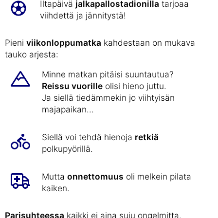
Iltapäivä
jalkapallostadionilla
tarjoaa
viihdettä ja jännitystä!
Pieni
viikonloppumatka
kahdestaan on mukava
tauko arjesta:
Minne matkan pitäisi suuntautua?
Reissu vuorille
olisi hieno juttu.
Ja siellä tiedämmekin jo viihtyisän
majapaikan...
Siellä voi tehdä hienoja
retkiä
polkupyörillä.
Mutta
onnettomuus
oli melkein pilata
kaiken.
Parisuhteessa
kaikki ei aina suju ongelmitta.